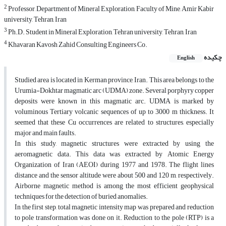
2
Professor, Department of Mineral Exploration, Faculty of Mine, Amir Kabir
university, Tehran, Iran
3
Ph.D. Student in Mineral Exploration, Tehran university, Tehran, Iran
4
Khavaran Kavosh Zahid Consulting Engineers Co.
چکیده
English
Studied area is located in Kerman province, Iran. This area belongs to the
Urumia-Dokhtar magmatic arc (UDMA) zone. Several porphyry copper
deposits were known in this magmatic arc. UDMA is marked by
voluminous Tertiary volcanic sequences of up to 3000 m thickness. It
seemed that these Cu occurrences are related to structures, especially
major and main faults.
In this study, magnetic structures were extracted by using the
aeromagnetic data. This data was extracted by Atomic Energy
Organization of Iran (AEOI) during 1977 and 1978. The flight lines
distance and the sensor altitude were about 500 and 120 m, respectively.
Airborne magnetic method is among the most efficient geophysical
techniques for the detection of buried anomalies.
In the first step, total magnetic intensity map was prepared and reduction
to pole transformation was done on it. Reduction to the pole (RTP) is a