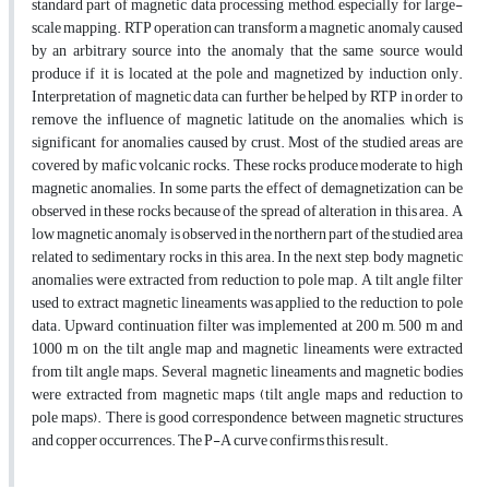
standard part of magnetic data processing method, especially for large-
scale mapping. RTP operation can transform a magnetic anomaly caused
by an arbitrary source into the anomaly that the same source would
produce if it is located at the pole and magnetized by induction only.
Interpretation of magnetic data can further be helped by RTP in order to
remove the influence of magnetic latitude on the anomalies, which is
significant for anomalies caused by crust. Most of the studied areas are
covered by mafic volcanic rocks. These rocks produce moderate to high
magnetic anomalies. In some parts, the effect of demagnetization can be
observed in these rocks because of the spread of alteration in this area. A
low magnetic anomaly is observed in the northern part of the studied area
related to sedimentary rocks in this area. In the next step, body magnetic
anomalies were extracted from reduction to pole map. A tilt angle filter
used to extract magnetic lineaments was applied to the reduction to pole
data. Upward continuation filter was implemented at 200 m, 500 m and
1000 m on the tilt angle map and magnetic lineaments were extracted
from tilt angle maps. Several magnetic lineaments and magnetic bodies
were extracted from magnetic maps (tilt angle maps and reduction to
pole maps). There is good correspondence between magnetic structures
and copper occurrences. The P-A curve confirms this result.