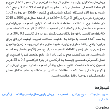
روش‌های متداول برای جداسازی اثر چشمه لرزه‌ای از
اثر مسیر انتشار موج و
اثر ساختگاه محلی به شمار می‌آید. به این منظور از تعداد 2699 شکل موج ثبت
شده توسط 228 ایستگاه شبکه شتاب‌نگاری کشور
(ISMN)
مربوط به 1563
زمین‌لرزه در بازه بزرگای 3 الی3/7 Mw
که در فاصله سال‌های 2006 تا 2019
در منطقه رخ داده‌اند، استفاده شده ‌است.
توابع تضعیف غیرپارامتری
به‌همراه دامنه‌های طیفی که اثرات چشمه و ساختگاه از آنها برداشته شده در
65 نقطه فرکانسی با فواصل لگاریتمی یکسان در بازه فرکانسی 0.1 تا 30 هرتز
بدست آمده است. با توجه به اهمیت شناخت ضریب کیفیت لرزه‌ای برای
برآورد واقع بینانه خطر زمین‌لرزه، شبیه‌سازی جنبش نیرومند زمین و تعیین
مدل‌های جنبش زمین (GMMs)، ضریب برای پهنه‌ی زاگرس شمالی محاسبه
شده ‌است. ضریب کیفیت موج برشی با برازش تابع تضعیف غیرپارامتری برای
مدل گسترش هندسی وابسته به فرکانس در بازه فرکانسی 0.5 تا 25 هرتز
تخمین زده‌
شده است. نتایج حاصل بیانگر تضعیف شدید امواج لرزه‌ای در
زاگرس شمالی است که با مطالعات پیشین در منطقه و سایر مناطق فعال
تکتونیکی ایران و جهان قابل مقایسه است. ‌
کلیدواژه‌ها
ضریب کیفیت
موج برشی
تضعیف
روش وارون‌سازی تعمیم‌یافته
زاگرس
شمالی
موضوعات