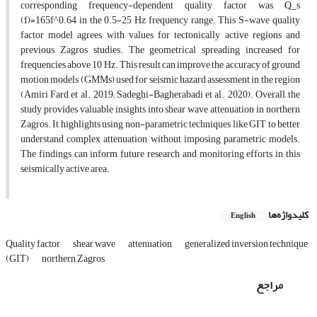
corresponding frequency-dependent quality factor was Q_s
(f)=165f^0.64 in the 0.5-25 Hz frequency range. This S-wave quality
factor model agrees with values for tectonically active regions and
previous Zagros studies. The geometrical spreading increased for
frequencies above 10 Hz. This result can improve the accuracy of ground
motion models (GMMs) used for seismic hazard assessment in the region
(Amiri Fard et al., 2019; Sadeghi-Bagherabadi et al., 2020). Overall, the
study provides valuable insights into shear wave attenuation in northern
Zagros. It highlights using non-parametric techniques like GIT to better
understand complex attenuation without imposing parametric models.
The findings can inform future research and monitoring efforts in this
seismically active area.
کلیدواژه‌ها
English
Quality factor
shear wave
attenuation
generalized inversion technique
(GIT)
northern Zagros
مراجع