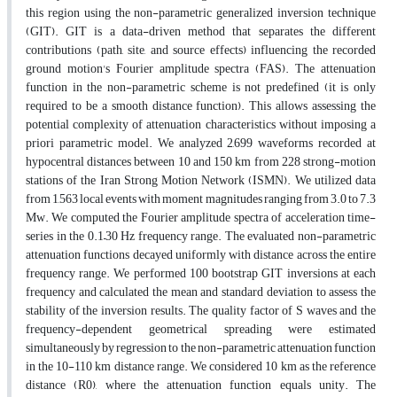
this region using the non-parametric generalized inversion technique
(GIT). GIT is a data-driven method that separates the different
contributions (path, site, and source effects) influencing the recorded
ground motion's Fourier amplitude spectra (FAS). The attenuation
function in the non-parametric scheme is not predefined (it is only
required to be a smooth distance function). This allows assessing the
potential complexity of attenuation characteristics without imposing a
priori parametric model. We analyzed 2,699 waveforms recorded at
hypocentral distances between 10 and 150 km from 228 strong-motion
stations of the Iran Strong Motion Network (ISMN). We utilized data
from 1,563 local events with moment magnitudes ranging from 3.0 to 7.3
Mw. We computed the Fourier amplitude spectra of acceleration time-
series in the 0.1–30 Hz frequency range. The evaluated non-parametric
attenuation functions decayed uniformly with distance across the entire
frequency range. We performed 100 bootstrap GIT inversions at each
frequency and calculated the mean and standard deviation to assess the
stability of the inversion results. The quality factor of S waves and the
frequency-dependent geometrical spreading were estimated
simultaneously by regression to the non-parametric attenuation function
in the 10-110 km distance range. We considered 10 km as the reference
distance (R0), where the attenuation function equals unity. The