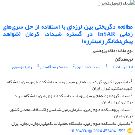
مطالعه دگریختی بین لرزه‌ای با استفاده از حل سری‌های
زمانی InSAR در گستره شهداد، کرمان (شواهد
پیش‌نشانگر زمینلرزه)
نوع مقاله : مقاله پژوهشی‌
نویسندگان
3
2
1
لیلا مهشادنیا
سید احمد علوی
محمد رضا قاسمی
زهرا موسوی
4
1
دانشجوی دکتری، گروه حوضه‌های رسوبی و نفت، دانشکده علوم زمین، دانشگاه
شهید بهشتی، تهران، ایران
2
استاد، گروه حوضه‌های رسوبی و نفت، دانشکده علوم زمین، دانشگاه شهید
بهشتی، تهران، ایران
3
استاد، پژوهشکده علوم زمین، سازمان زمین شناسی و اکتشافات معدنی کشور،
تهران، ایران
4
دانشیار، دانشکده علوم زمین، دانشگاه تحصیلات تکمیلی زنجان، رنجان، ایران
10.30499/ijg.2024.452404.1592