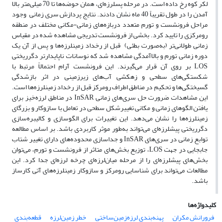
لکر کوه رخ داده است. در مرحله پسلرزه‌ای، همان حوضه‌ها تا 70 میلی‌متر بالا
آمدن را در طول تقریباً 40 ماه نشان دادند. نتایج پردازش سری زمانی وجود
مراحل فرونشست و تورم متعدد دربازه‌های زمانی-مکانی مختلف در منطقه
رومرکزی را تایید کرد. بخشی از فرونشست تدریجی مشاهده ‌شده در مقیاس
زمانی طولانی‌تر (به‌صورت بطئی) قبل از رخداد زمینلرزه‌ها و پس از آن یک
دوره زمانی تورم و بالاآمدگی مشاهده شد که نوسانات ناپایدارتر دگرریختی
LOS بر روی آن قرار می‌گیرند. این فرونشست آرام احتمالاً مرتبط با
شکستگی‌های سطحی و زهکشی آب‌های زیرزمینی در اثر بازشدگی
گسیختگی‌ها و تحکیم در مناطق اطراف رومرکز قبل از رخداد زمینلرزه‌ها است.
این مشاهدات ضرورت حل سری‌های زمانی InSAR‌ در مناطق لرزه‌خیز برای
یافتن الگوهای زمانی و مکانی تغییر‌شکل سطحی در تعامل با سازوکار و بزرگای
زمینلرزه‌ها را نشان می‌دهد. این تغییرات برای الگو‌سازی و کالیبره‌سازی
دگرریختی پیشلرزه‌ای می‌تواند به‌طور موثر کاربردی باشد. بر اساس مطالعه
توابع زمانی در سری‌های InSAR و جداسازی محدوده‌های دارای تغییر شتاب
جابجایی در جهت LOS، توزیع بخش‌های متاثر از فرونشست و تورم، می‌توان
بخش‌های‌ پیشلرزه‌ای را از مرحله میان‌لرزه‌ای چرخه لرزه‌ای جدا کرد. این
مطالعات می‌تواند برای شناسایی رومرکز و سازوکار زمینلرزه‌های آتی کارساز
باشد.
کلیدواژه‌ها
فرورانش مکران
پهنه‌بندی لرزه‌زمین‌ساختی
خطر زمین‌لرزه
قطعه‌بندی