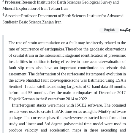
3
Professor, Research Institute for Earth Sciences, Geological Survey and
Mineral Exploration of Iran, Tehran, Iran
4
Associate Professor, Department of Earth Sciences, Institute for Advanced
Studies in Basic Science, Zanjan, Iran
چکیده
English
The rate of strain accumulation on a fault may be directly related to the
rate of occurrence of earthquakes.Therefore, the geodesic observations
of crustal strain in the interseismic stage and identification of preseismic
instabilities, in addition to being effective in more accurate evaluation of
fault slip rates, also have an important contribution to seismic risk
assessment. The deformation of the surface and its temporal evolution in
the active Shahdad fault convergence zone was Estimated using ESA's
Sentinel-1 radar satellite and using large sets of C-band data 38 months
before and 55 months after the main earthquakes of December 2017,
Hojedk Kerman, in the 8 years from 2014 to 2022.
Interferogram stacks were made with ISCE2 software. The obtained
results were used to create InSAR time series using the MintPy software
package. The corrected phase time series were extracted for deformation
study, and linear and 3rd degree polynomial time model were used to
produce velocity and acceleration maps in three ascending and