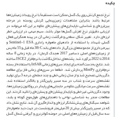
چکیده
نرخ تجمع کرنش روی یک گسل ممکن است مستقیماً با نرخ رویداد زمینلرزه‌ها
مرتبط باشد بنابراین مشاهدات زمین‌پیمایی کرنش پوسته در مرحله
بین‌لرزه‌ای و شناسایی ناپایداری‌های پیشلرزه‌ای علاوه بر این که می‌تواند در
ارزیابی دقیق‌تر نرخ لغزش گسل‌ها موثر باشد، سهم مهمی در ارزیابی خطر
لرزه‌ای دارد. تغییر شکل سطحی و فرگشت زمانی آن در پهنه همگرایی فعال
گسلی شهداد با استفاده از داده‏های ماهواره راداری Sentinel-1 ESA و
بهره‌برداری از مجموعه‌های بزرگی از داده‌های باند C (38 ماه قبل و 55 ماه پس
از زمینلرزه‌های اصلی دسامبر 2017 هجدک کرمان)، در بازه زمانی 8 ساله
2014 تا 2022 برآورد شد. پشته‌های تداخل‌نگاشت با نرم‌افزار ISCE2 ساخته
شد. نتایج به‌دست‌آمده برای ایجاد سری‌های زمانی InSAR با استفاده از بسته
نرم‌افزاری MintPy پردازش شد. خطاها در سری‌های زمانی فاز برای مطالعه
دگرریختی تصحیح شد و از مدل زمانی خطی و چند جمله‌ای درجه 3 برای تولید
نقشه‌های سرعت‌ و شتاب در سه مسیر پایین‌گذر و بالاگذر استفاده شد.
نقشه‌های سرعت میانگین علاوه بر جابجایی‌های پایدار در روکانون زمینلرزه‌ها،
وجود دگرریختی غیر‌خطی و ناپایدار پیشلرزه‌ای و پسلرزه‌ای را تائید کردند. این
مطالعات منجر به شناسایی نواحی با ناهنجاری‌های طول‌موج کوتاه و بلند،
شواهد سیگنال‌های پیش‌نشانگر لرزه‌ای و اندازه‌گیری آن شد. نتایج نشان داد
که در مسیر پایین‌گذر بیش از 20 میلی‌متر فرونشست در جهت دید ماهواره از
سه سال قبل از زمینلرزه‌های اصلی در حوضه کواترنری و آبرفتی شمال گسل