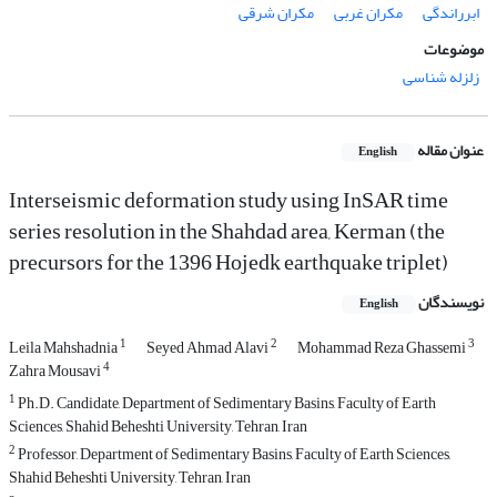
ابرراندگی
مکران غربی
مکران شرقی
موضوعات
زلزله شناسی
عنوان مقاله
English
Interseismic deformation study using InSAR time
series resolution in the Shahdad area, Kerman (the
precursors for the 1396 Hojedk earthquake triplet)
نویسندگان
English
1
2
3
Leila Mahshadnia
Seyed Ahmad Alavi
Mohammad Reza Ghassemi
4
Zahra Mousavi
1
Ph.D. Candidate, Department of Sedimentary Basins, Faculty of Earth
Sciences, Shahid Beheshti University, Tehran, Iran
2
Professor, Department of Sedimentary Basins, Faculty of Earth Sciences,
Shahid Beheshti University, Tehran, Iran