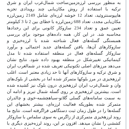
به منظور بررسی لرزه‌زمین‌ساخت شمال‌غرب ایران و شرق
ترکیه با استفاده از روش مکان‌یابی چند رویدادی تجزیه
هایپوسنتروئید
،
تعداد 12 خوشه لرزه‌ای شامل 2149 زمین‌لرزه
مکان‌یابی مجدد، تعداد 688 زمین‌لرزه با خطای بین 2 تا 3 کیلومتر
تعیین عمق و تعداد 234 سازوکار کانونی برای این رخدادها
محاسبه شد. در این کار، همه داده‌های موجود برای بررسی
همبستگی گسله‌های فعال شناخته شده با لرزه‌خیزی و
سازوکارهای آن‌ها، یافتن گسله‌های جدید احتمالی و برآورد
سازوکار گسله‌های فعال در منطقه استفاده شده تا مدل
کینماتیکی تغییرشکل در منطقه بهبود داده شود.
نتایج نشان
می‌دهد مرزهای اصلی تکتونیکی تعریف شده در شمال­غرب ایران
.
و شرق ترکیه و سازوکارهای آنها تا حد زیادی معتبر است
اغلب
لرزه­خیزی در مرز بلوک­ها متمرکز شده اما در بخشی از بلوک‌های
وان و شمال‌غرب ایران لرزه­خیزی درون بلوک نیز کشیده شده
است. بیشترین لرزه­خیزی بر روی گسله شمال تبریز و ادامه آن
به سمت سامانه‌های گسلی گلاتو-سیاه­چشمه-خوی و چالدران
متمرکز شده بطوریکه فعالیت لرزه‌ای، بیشتر بخش­های این
گسله‌ها را در طول زمان ثبت دستگاهی فراگرفته است. نتایج ما
روند لرزه­خیزی متمرکزی از زاگرس به سوی سلماس با سازوکار
کششی را نشان می­دهد. افزون بر این، روند لرزه‌خیزی دیگری با