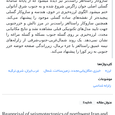
سازوکار راستالغز راست‌بر نیز دیده می­شود که از پایانه سامانه
گسلی اصلی جوان زاگرس شروع شده و به جنوب شرق آناتولی
ختم می­شود. الگوی لرزه‌خیزی در خوی، هندسه و سازوکار گسلی
پیچیده‌تر از نقشه‌های ساده گسلی موجود را پیشنهاد می‌کند.
همچنین سازوکار راستالغز راست‌بر در مرز تالش و خزرجنوبی
جهت تایید مدل‌های تکتونیکی قبلی مشاهده نشد و نتایج مکان­یابی
مجدد، لرزه‌خیزی بر روی گسله جنوب بسکله و گسله مراغه را
نشان نمی‌دهد. یک روند شما‌ل‌غربی-‌جنوب‌شرقی از زلزله‌های
نیمه عمیق راستالغز با جزء نرمال، زیرراندگی صفحه حوضه خزر
جنوبی به زیر کورا را پیشنهاد می‌کند.
کلیدواژه‌ها
لرزه­
خیزی، مکان‌یابی مجدد، زمین‌ساخت، شمال­
غرب ایران، شرق ترکیه
موضوعات
زلزله شناسی
عنوان مقاله
English
Reapprisal of seismotectonics of northwest Iran and