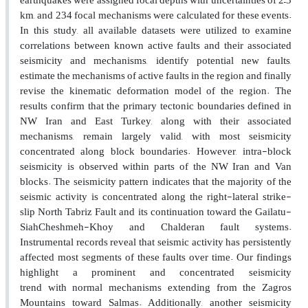
earthquakes were assigned focal depths with uncertainties of 2–3
km, and 234 focal mechanisms were calculated for these events.
In this study, all available datasets were utilized to examine
correlations between known active faults and their associated
seismicity and mechanisms, identify potential new faults,
estimate the mechanisms of active faults in the region and finally
revise the kinematic deformation model of the region. The
results confirm that the primary tectonic boundaries defined in
NW Iran and East Turkey, along with their associated
mechanisms, remain largely valid, with most seismicity
concentrated along block boundaries. However, intra-block
seismicity is observed within parts of the NW Iran and Van
blocks. The seismicity pattern indicates that the majority of the
seismic activity is concentrated along the right-lateral strike-
slip North Tabriz Fault and its continuation toward the Gailatu-
SiahCheshmeh-Khoy and Chalderan fault systems.
Instrumental records reveal that seismic activity has persistently
affected most segments of these faults over time. Our findings
highlight a prominent and concentrated seismicity
trend with normal mechanisms extending from the Zagros
Mountains toward Salmas. Additionally, another seismicity