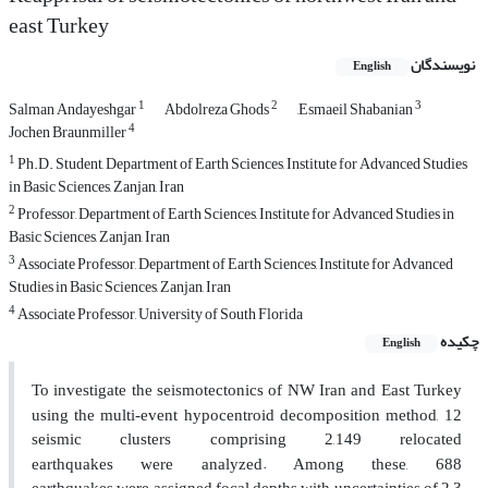
east Turkey
نویسندگان
English
1
2
3
Salman Andayeshgar
Abdolreza Ghods
,Esmaeil Shabanian
4
Jochen Braunmiller
1
Ph.D. Student, Department of Earth Sciences, Institute for Advanced Studies
in Basic Sciences, Zanjan, Iran
2
Professor, Department of Earth Sciences, Institute for Advanced Studies in
Basic Sciences, Zanjan, Iran
3
Associate Professor, Department of Earth Sciences, Institute for Advanced
Studies in Basic Sciences, Zanjan, Iran
4
Associate Professor, University of South Florida
چکیده
English
To investigate the seismotectonics of NW Iran and East Turkey
using the multi
event hypocentroid decomposition method, 12
-
seismic clusters comprising 2,149 relocated
earthquakes were
analyzed. Among these, 688