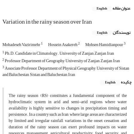
عنوان مقاله
English
Variation in the rainy season over Iran
نویسندگان
English
1
2
3
Mohadeseh Vazirimehr
Hossein Asakereh
Mohsen Hamidianpour
1
Ph.D. Candidate in Climatology., University of Zanjan, Zanjan, Iran
2
Professor, Department of Geography, University of Zanjan, Zanjan, Iran
3
Associate Professor, Department of Physical Geography, University of Sistan
and Baluchestan, Sistan and Baluchestan, Iran
چکیده
English
The rainy season (RS) constitutes a fundamental component of the
hydroclimatic system in arid and semi-arid regions, where water
availability is highly sensitive to changes in precipitation timing and
persistence. In a country such as Iran, where large areas are characterized
by limited and irregular rainfall, variations in the onset, cessation, and
duration of the rainy season can exert profound impacts on water
resources management, agricultural productivity, food security, and