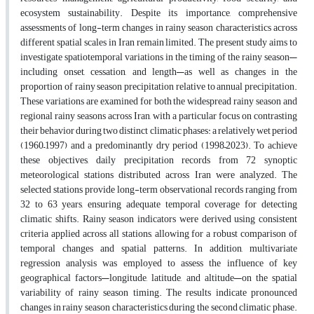
ecosystem sustainability. Despite its importance, comprehensive
assessments of long-term changes in rainy season characteristics across
different spatial scales in Iran remain limited. The present study aims to
investigate spatiotemporal variations in the timing of the rainy season—
including onset, cessation, and length—as well as changes in the
proportion of rainy season precipitation relative to annual precipitation.
These variations are examined for both the widespread rainy season and
regional rainy seasons across Iran, with a particular focus on contrasting
their behavior during two distinct climatic phases: a relatively wet period
(1960–1997) and a predominantly dry period (1998–2023). To achieve
these objectives, daily precipitation records from 72 synoptic
meteorological stations
distributed across Iran were analyzed. The
selected stations provide long-term observational records ranging from
32 to 63 years, ensuring adequate temporal coverage for detecting
climatic shifts. Rainy season indicators were derived
using consistent
criteria applied across all stations, allowing for a robust comparison of
temporal changes and spatial
patterns. In addition, multivariate
regression analysis was employed to assess the influence of key
geographical factors—longitude, latitude, and altitude—on the spatial
variability of rainy season timing. The results indicate pronounced
changes in rainy season characteristics during the second climatic phase.