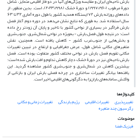
بارش ناحیه‌ای ایران و مقایسه ویژگی‌های آنها در دو فاز اقلیمی متمایز، شامل
دورۀ مرطوب (
۱۹۶۰
–
۱۹۹۷)
و دورۀ خشک (
۱۹۹۸
–
۲۰۲۳)،
است. بدین منظور، از
داده‌های روزانه بارش
۷۲
ایستگاه همدید کشور با طول دوره آماری
۳۲
تا
۶۳
سال استفاده شد. به طوری که نتایج نشان می‌دهد در دوره دوم آغاز فصل
بارش فراگیر در بسیاری از نواحی کشور با تاخیر و پایان آن زودتر رخ داده
است؛ در نتیجه طول فصل بارش - به‌ویژه در نواحی شمال‌شرق، جنوب‌شرق
و بخش‌هایی از جنوب‌غرب کشور - کاهش یافته است. همچنین، نقش
متغیرهای مکانی شامل طول، عرض جغرافیایی و ارتفاع در تبیین تغییرات
مکانی تقویم فصل بارش در نواحی مختلف کشور متفاوت بوده است. فصل
بارش ناحیه‌ای نیز در دورۀ خشک دچار کاهش تداوم و افت بارش شده است؛
بیشترین کاهش در شمال‌شرق و جنوب‌شرق کشور مشاهده گردید. این
یافته‌ها بیانگر تغییرات ساختاری در چرخه فصلی بارش ایران و بازتابی از
واکنش سامانه‌های باران‌زا به دگرگونی‌های اقلیمی اخیر است
.
کلیدواژه‌ها
تغییرپذیری
تغییرات اقلیمی
رژیم بارندگی
تغییرات زمانی و مکانی
رگرسیون چند متغیره
موضوعات
فیزیک فضا