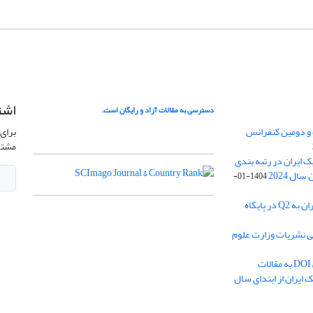
اشت
دسترسی به مقالات آزاد و رایگان است.
 و دومین کنفرانس
برای 
مشتر
ژئوفیزیک ایران در رتبه بندی
1404-01-
ارتقا رنک مجله ژئوفیزیک ایران به Q2 در پایگاه
بی نشریات وزارت علوم
اختصاص شناسه بین المللی DOI به مقالات
ایران از ابتدای سال