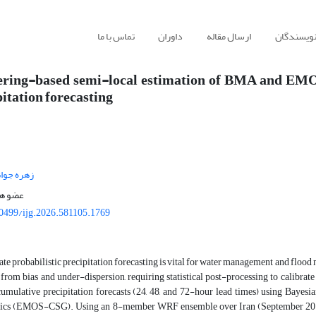
نویسندگان
ارسال مقاله
داوران
تماس با ما
ering-based semi-local estimation of BMA and EMOS
itation forecasting
زهره جوا
عضو هی
0499/ijg.2026.581105.1769
te probabilistic precipitation forecasting is vital for water management and flo
 from bias and under-dispersion, requiring statistical post-processing to calibrat
cumulative precipitation forecasts (24, 48, and 72-hour lead times) using Ba
stics (EMOS-CSG). Using an 8-member WRF ensemble over Iran (September 2015