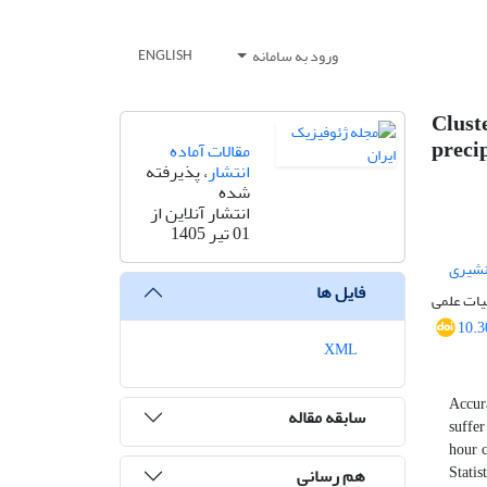
ورود به سامانه
ENGLISH
Clust
precip
مقالات آماده
انتشار
، پذیرفته
شده
انتشار آنلاین از
01 تیر 1405
نشیری
فایل ها
ات علمی
10.3
XML
Accura
سابقه مقاله
suffer
hour 
Stati
هم رسانی