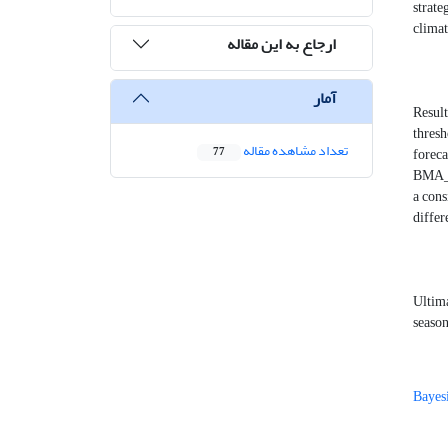
strate
climat
ارجاع به این مقاله
آمار
Result
thres
تعداد مشاهده مقاله
forec
77
BMA_Gl
a cons
diffe
Ultim
season
Bayes