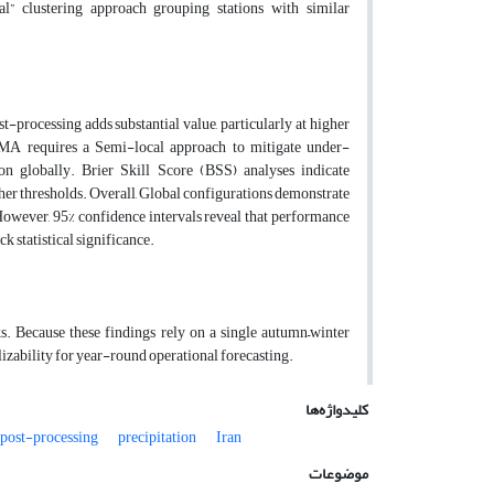
cal” clustering approach grouping stations with similar
-processing adds substantial value, particularly at higher
MA requires a Semi-local approach to mitigate under-
n globally. Brier Skill Score (BSS) analyses indicate
r thresholds. Overall, Global configurations demonstrate
However, 95% confidence intervals reveal that performance
tatistical significance.
Because these findings rely on a single autumn–winter
izability for year-round operational forecasting.
کلیدواژه‌ها
post-processing
precipitation
Iran
موضوعات