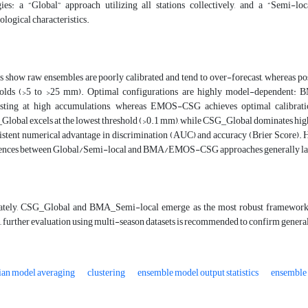
gies: a “Global” approach utilizing all stations collectively, and a “Semi-lo
ological characteristics.
s show raw ensembles are poorly calibrated and tend to over-forecast, whereas post
holds (>5 to >25 mm). Optimal configurations are highly model-dependent: B
asting at high accumulations, whereas EMOS-CSG achieves optimal calibratio
obal excels at the lowest threshold (>0.1 mm), while CSG_Global dominates highe
istent numerical advantage in discrimination (AUC) and accuracy (Brier Score). 
rences between Global/Semi-local and BMA/EMOS-CSG approaches generally lack s
ately, CSG_Global and BMA_Semi-local emerge as the most robust frameworks. 
, further evaluation using multi-season datasets is recommended to confirm general
ian model averaging
clustering
ensemble model output statistics
ensemble 