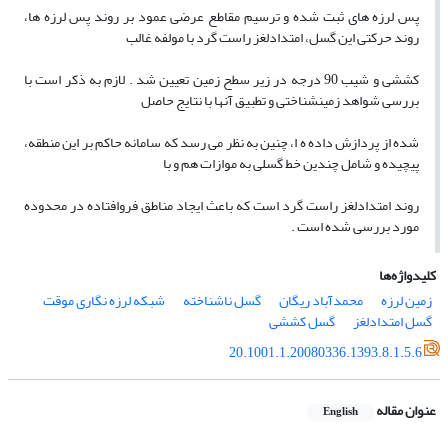
پس لرزه های ثبت شده و ترسیم مقاطع عرضی عمود بر روند پس لرزه ها،
روند حرکتی این گسل، امتدادلغز راست گرد با مولفه غالب
کششی و شیب 90 درجه در زیر سطح زمین تعیین شد . لازم به ذکر است با
بررسی شواهد زمینشناختی و تطبیق آنها با نتایج حاصل
شده از پردازش داده ه ا، چنین به نظر می رسد که سامانه حاکم بر این منطقه،
پیچیده و شامل چندین خط گسلی به موازات هم و با
روند امتدادلغز راست گرد است که باعث ایجاد مناطق فروافتاده در محدوده
مورد بررسی شده است .
کلیدواژه‌ها
زمین لرزه
محمدآباد ریگان
گسل ناشناخته
شبکه لرزه نگاری موقت
گسل امتدادلغز
گسل کششی
20.1001.1.20080336.1393.8.1.5.6
عنوان مقاله
English