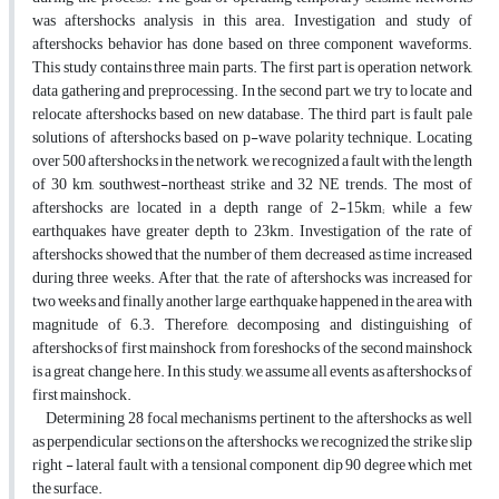
was aftershocks analysis in this area. Investigation and study of
aftershocks behavior has done based on three component waveforms.
This study contains three main parts. The first part is operation network,
data gathering and preprocessing. In the second part, we try to locate and
relocate aftershocks based on new database. The third part is fault pale
solutions of aftershocks based on p-wave polarity technique. Locating
over 500 aftershocks in the network, we recognized a fault with the length
of 30 km, southwest-northeast strike and 32 NE trends. The most of
aftershocks are located in a depth range of 2-15km; while a few
earthquakes have greater depth to 23km. Investigation of the rate of
aftershocks showed that the number of them decreased as time increased
during three weeks. After that, the rate of aftershocks was increased for
two weeks and finally another large earthquake happened in the area with
magnitude of 6.3. Therefore, decomposing and distinguishing of
aftershocks of first mainshock from foreshocks of the second mainshock
is a great change here. In this study, we assume all events as aftershocks of
first mainshock.
Determining 28 focal mechanisms pertinent to the aftershocks as well
as perpendicular sections on the aftershocks, we recognized the strike slip
right - lateral fault, with a tensional component, dip 90 degree which met
the surface.