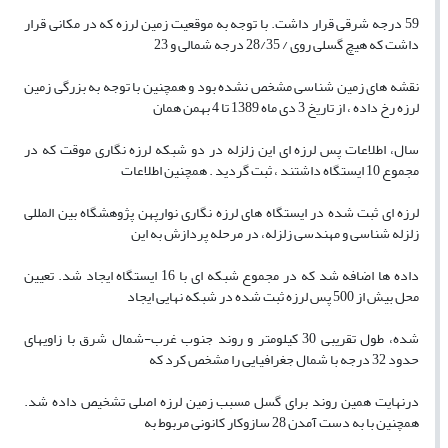
59 درجه شرقی قرار داشت. با توجه به موقعیت زمین لرزه که در مکانی قرار
داشت که هیچ گسلی روی / 28/35 درجه شمالی و 23
نقشه های زمین شناسی مشخص نشده بود و همچنین با توجه به بزرگی زمین
لرزه رخ داده ، از تاریخ 3 دی ماه 1389 تا 4 بهمن همان
سال، اطلاعات پس لرزه ای این زلزله در دو شبکه لرزه نگاری موقت که در
مجموع 10 ایستگاه داشتند ، ثبت گردید . همچنین اطلاعات
لرزه ای ثبت شده در ایستگاه های لرزه نگاری نوارپهن پژوهشگاه بین المللی
زلزله شناسی و مهندسی زلزله، در مرحله پردازش به این
داده ها اضافه شد که در مجموع شبکه ای با 16 ایستگاه ایجاد شد. تعیین
محل بیش از 500 پس لرزه ثبت شده در شبکه نهایی ایجاد
شده، طول تقریبی 30 کیلومتر و روند جنوب غرب-شمال شرق با زاویهای
حدود 32 درجه با شمال جغرافیایی را مشخص کرد که
درنهایت همین روند برای گسل مسبب زمین لرزه اصلی تشخیص داده شد.
همچنین با به دست آمدن 28 سازوکار کانونی مربوط به