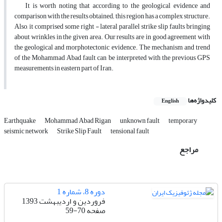
It is worth noting that according to the geological evidence and
comparison with the results obtained; this region has a complex structure.
Also, it comprised some right - lateral parallel strike slip faults bringing
about wrinkles in the given area. Our results are in good agreement with
the geological and morphotectonic evidence. The mechanism and trend
of the Mohammad Abad fault can be interpreted with the previous GPS
measurements in eastern part of Iran.
کلیدواژه‌ها
English
Earthquake
Mohammad Abad Rigan
unknown fault
temporary
seismic network
Strike Slip Fault
tensional fault
مراجع
دوره 8، شماره 1
فروردین و اردیبهشت 1393
صفحه
59-70