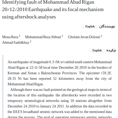
Identifying fault of Mohammad Abad Rigan
20/12/2010 Earthquake and its focal mechanism
using aftershock analyses
نویسندگان
English
1
1
1
Mona Reza
Mohammad Reza Abbasi
Gholam Javan Dolouii
2
Ahmad Sadidkhuy
چکیده
English
An earthquake of magnitude 6.3 (M.w) rattled south eastern Mohammad
Abad Rigan at 22:11:58 local time, December 20, 2010 in the borders of
Kerman and Sistan & Balouchestan Provinces. The epicenter (59.2E,
28.35 N) has been reported 52 kilometers away from the city of
Mohammad Abad Rigan.
Although there was no fault pointed on the geological maps in terms of
the location of this earthquake, the aftershocks were recorded in two
temporary seismological networks using 10 stations altogether from
December 24, 2010 to January 24, 2011. In addition, the data recorded in
the IIEES broadband seismic network was added to the mentioned data
during the process. The goal of operating temporary seismic networks