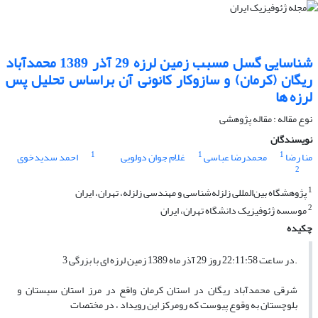
شناسایی گسل مسبب زمین لرزه 29 آذر 1389 محمدآباد
ریگان (کرمان) و سازوکار کانونی آن براساس تحلیل پس
لرزه ها
نوع مقاله : مقاله پژوهشی‌
نویسندگان
1
1
1
منا رضا
محمد‌رضا عباسی
غلام جوان دولویی
احمد سدیدخوی
2
1
پژوهشگاه بین‌المللی زلزله‌شناسی و مهندسی زلزله، تهران، ایران
2
موسسه ژئوفیزیک دانشگاه تهران، ایران
چکیده
.در ساعت 22:11:58 روز 29 آذر ماه 1389 زمین لرزه ای با بزرگی 3
شرقی محمدآباد ریگان در استان کرمان واقع در مرز استان سیستان و
بلوچستان به وقوع پیوست که رومرکز این رویداد ، در مختصات