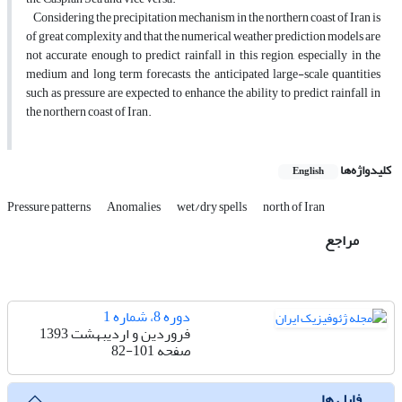
Considering the precipitation mechanism in the northern coast of Iran is
of great complexity and that the numerical weather prediction models are
not accurate enough to predict rainfall in this region, especially in the
medium and long term forecasts, the anticipated large-scale quantities
such as pressure are expected to enhance the ability to predict rainfall in
the northern coast of Iran.
کلیدواژه‌ها
English
Pressure patterns
Anomalies
wet/dry spells
north of Iran
مراجع
دوره 8، شماره 1
فروردین و اردیبهشت 1393
صفحه
82-101
فایل ها