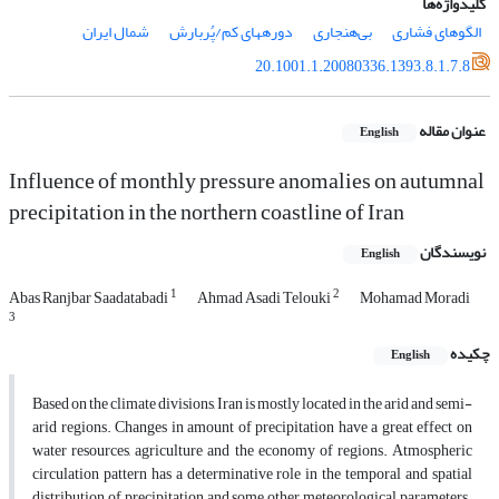
کلیدواژه‌ها
الگوهای فشاری
بی‌هنجاری
دوره‏های کم/پُربارش
شمال ایران
20.1001.1.20080336.1393.8.1.7.8
عنوان مقاله
English
Influence of monthly pressure anomalies on autumnal
precipitation in the northern coastline of Iran
نویسندگان
English
1
2
Abas Ranjbar Saadatabadi
Ahmad Asadi Telouki
Mohamad Moradi
3
چکیده
English
Based on the climate divisions, Iran is mostly located in the arid and semi-
arid regions. Changes in amount of precipitation have a great effect on
water resources, agriculture and the economy of regions. Atmospheric
circulation pattern has a determinative role in the temporal and spatial
distribution of precipitation and some other meteorological parameters.