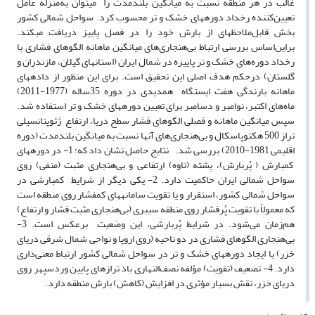
غالب در هر منطقه نسبت به میانگین بلند‌مدت را می­توان به‌‌منزلة عامل
تعیین‌‌کننده رخداد دوره‏های خشک و تر محسوب کرد. سواحل شمالی کشور
بخش قابل‌‌ملاحظه‏ای از بارش خود را در فصل پاییز دریافت می‏کند.
براین‌‌اساس بررسی ارتباط بی‌هنجاری‌های میانگین ماهانه الگوهای فشاری با
رخداد دوره‌های خشک و تر پاییزه در شمال ایران (استان‏های گیلان، مازندران و
گلستان) درحکم هدف اصلی این تحقیق است. برای این منظور از داده‏های
ماهانه بارندگی هفت ایستگاه همدیدی در دوره 35ساله (1977-2011)
ماه‌های اکتبر، نوامبر و دسامبر برای تعیین دوره‏های خشک و تر استفاده شد.
سپس میانگین ماهانه و فصلی الگو‌های فشار سطح دریا، ارتفاع ژئوپتانسیلی
تراز 500 هکتوپاسکال و بی‌هنجاری‌های آنها نسبت به میانگین بلند‌مدت (دوره
اقلیمی 1981-2010) بررسی شد. نتایج حاصل نشان داد که: 1- در دوره‏های
کم­بارش ( پُربارش)، پشته (ناوه) ارتفاعی و بی‌هنجاری مثبت (منفی) روی
سواحل شمالی ایران حاکمیت دارد. 2- یکی دیگر از شرایط کم­بارشی در
سواحل شمالی کشور، استقرار و یا تقویت سامانه‏های کم‏فشار روی منطقه است
که معمولاً با تقویت پُرفشار روی منطقه سیبری (بی‌هنجاری مثبت فشار و ارتفاع)
هم‌زمان می‌شود. در شرایط پُربارشی، این وضعیت برعکس است. 3-
بی‌هنجاری الگوهای فشاری در دو ناحیه (روی اروپا و نواحی شمال شرقی دریای
خزر) با ایجاد دوره‏های خشک و تر در سواحل شمالی کشور ارتباط معنی‌داری
دارد. 4- تضعیف (تقویت) مؤلفه نصف‌‌النهاری باد ترازهای پایین وردسپهر روی
دریای خزر، نقش بسیار مؤثری در افزایش (کاهش) بارش منطقه دارد.