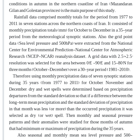
conditions in autumn in the northern coastline of Iran (Mazandaran,
Gilan and Golestan provinces) is the main purpose of this study.
Rainfall data comprised monthly totals for the period from 1977 to
2011, in seven stations across the northern coasts of Iran. It consisted of
monthly precipitation totals (mm) for October to December in a 35-year
period from the meteorological synoptic stations. Also, the grid point
data (Sea level pressure and 500hPa) were extracted from the National
Center for Environmental Prediction-National Center for Atmospheric
Research (NCEP-NCAR) reanalysis dataset. A grid data with 2.5°×2.5°
resolution was selected for the area between 0°E -90°E and 15-80°N for
three months (October-December) over a 30-year period (1981-2010).
Therefore, using monthly precipitation data of seven synoptic stations
during 35 years (from 1977 to 2011) for October, November and
December, dry and wet spells were determined based on precipitation
departures from the standard deviation so that, if a difference between the
long-term mean precipitation and the standard deviation of precipitation
in that month was less (or more) than the occurred precipitation, it was
selected as dry (or wet) spell. Then monthly and seasonal pressure
patterns and their anomalies were studied for those months of autumn
that had minimum or maximum of precipitation during the 35 years.
Also, seasonal and monthly mean sea level pressure and 500-