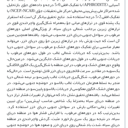
آسیایی (APHRODITE) با تفکیک افقی 5/0 درجه و داده‌‌های جوّی بازتحلیل
شده مراکز ملی پیش‌بینی محیطی/مرکز ملی تحقیقات جوّی (NCEP/NCAR) با
تفکیک افقی 5/2 درجه استفاده شد. نتایج تحقیق بیانگر آن است که استقرار
یک پشته قوی در ترازهای میانی جوّ به‌‌همراه شکل‌گیری واچرخندی قوی در
ترازهای زیرین برجانب شمالی دریای سیاه، از ویژگی‌‌های اصلی دوره‌‌های
مرطوب در سواحل جنوبی دریای خزر محسوب می‌‌‌شود. یافته‌‌ها همچنین مبین
آن است که جهت وزش باد در ترازهای زیرین جوّ روی دریای خزر، می‌‌تواند
معیار مناسبی برای تفکیک دوره‌‌های خشک و مرطوب در سواحل جنوبی دریا
باشد. بدین‌ترتیب که جریانات شمالی غالب در طول دوره‌‌های مرطوب با
جریانات جنوبی غالب در طول دوره‌‌های خشک جایگزین می‌‌‌شود. درعین‌حال،
وقوع دوره‌‌های خشک و مرطوب در این منطقه با شکل‌گیری یک الگوی الاکلنگی
یک‌سویه در مقادیر سرعت قائم روی دریای خزر قابل توضیح است. درحالی‌که
در دوره‌‌های مرطوب، شکل‌گیری جریانات غالب پایین‌‌سو بر نیمه شمالی دریا
منجر به تسلط هم‌زمان جریانات غالب بالاسو در حوضچه جنوبی می‌‌‌شود، در
دوره‌‌های خشک، الگوی معکوسی از جریانات بالاسو و پایین‌سو در منطقه خزری
تسلط می‌‌یابد. یافته‌‌های تحقیق نشان داد که می‌‌توان از تغییرات فشار تراز دریا
در منطقه دریای سیاه به‌منزلة یک شاخص مناسب (پیش‌بین) برای تبیین
تغییرات زمانی-مکانی بارش در سواحل جنوبی دریای خزر استفاده کرد.
بدین‌ترتیب که در دوره‌‌های مرطوب، با افزایش فشار هوا در منطقه دریای
سیاه، در نتیجه بروز یک سری بازخورد مثبت، گردش واچرخندی در منطقه
دریای سیاه، شدت باد شمالی روی دریای خزر و صعود هوا در حوضچه جنوبی