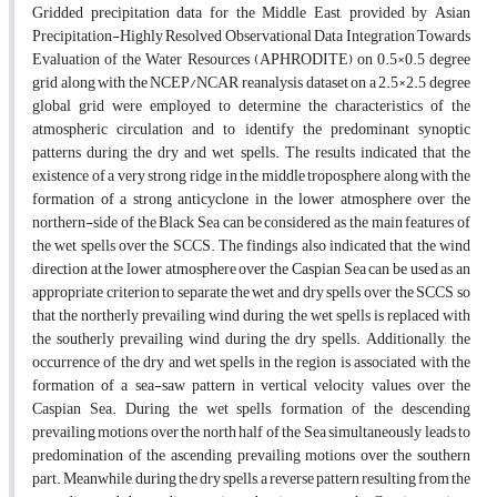
Gridded precipitation data for the Middle East, provided by Asian
Precipitation-Highly Resolved Observational Data Integration Towards
Evaluation of the Water Resources (APHRODITE) on 0.5×0.5 degree
grid along with the NCEP/NCAR reanalysis dataset on a 2.5×2.5 degree
global grid were employed to determine the characteristics of the
atmospheric circulation and to identify the predominant synoptic
patterns during the dry and wet spells. The results indicated that the
existence of a very strong ridge in the middle troposphere along with the
formation of a strong anticyclone in the lower atmosphere over the
northern-side of the Black Sea can be considered as the main features of
the wet spells over the SCCS. The findings also indicated that the wind
direction at the lower atmosphere over the Caspian Sea can be used as an
appropriate criterion to separate the wet and dry spells over the SCCS so
that the northerly prevailing wind during the wet spells is replaced with
the southerly prevailing wind during the dry spells. Additionally, the
occurrence of the dry and wet spells in the region is associated with the
formation of a sea-saw pattern in vertical velocity values over the
Caspian Sea. During the wet spells, formation of the descending
prevailing motions over the north half of the Sea simultaneously leads to
predomination of the ascending prevailing motions over the southern
part. Meanwhile, during the dry spells, a reverse pattern resulting from the