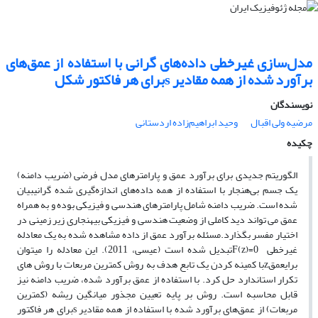
مدل‌سازی غیرخطی داده‌‌های گرانی با استفاده از عمق‌‌های
برآورد شده از همه مقادیر sبرای هر فاکتور شکل
نویسندگان
مرضیه ولی اقبال
وحید ابراهیم‌‌زاده اردستانی
چکیده
الگوریتم جدیدی برای برآورد عمق و پارامتر‌‌های مدل فرضی (ضریب دامنه)
یک جسم بی‌‌هنجار با استفاده از همه داده‌‌های اندازه‌گیری شده گرانیبیان
شده است. ضریب دامنه شامل پارامترهای هندسی و فیزیکی بوده و به همراه
عمق می تواند دید کاملی از وضعیت هندسی و فیزیکی بی­هنجاری زیر زمینی در
اختیار مفسر بگذارد.مسئله برآورد عمق از داده مشاهده شده به یک معادله
غیرخطی F(z)=0تبدیل شده است (عیسی، 2011). این معادله را می­توان
برایعمقzبا کمینه کردن یک تابع هدف به روش کمترین مربعات با روش های
تکرار استاندارد حل کرد. با استفاده از عمق برآورد شده، ضریب دامنه نیز
قابل محاسبه است. روش بر پایه تعیین مجذور میانگین ریشه (کمترین
مربعات) از عمق‌‌های برآورد شده با استفاده از همه مقادیر sبرای هر فاکتور