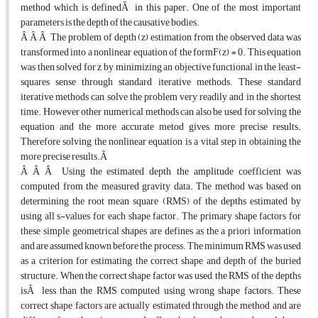
method which is definedÂ in this paper. One of the most important
parameters is the depth of the causative bodies.
Â Â Â The problem of depth (z) estimation from the observed data was
transformed into a nonlinear equation of the formF(z) = 0. This equation
was then solved for z by minimizing an objective functional in the least-
squares sense through standard iterative methods. These standard
iterative methods can solve the problem very readily and in the shortest
time. However other numerical methods can also be used for solving the
equation and the more accurate metod gives more precise results.
Therefore solving the nonlinear equation is a vital step in obtaining the
more precise results.Â
Â Â Â Using the estimated depth, the amplitude coefficient was
computed from the measured gravity data. The method was based on
determining the root mean square (RMS) of the depths estimated by
using all s-values for each shape factor. The primary shape factors for
these simple geometrical shapes are defines as the a priori information
and are assumed known before the process. The minimum RMS was used
as a criterion for estimating the correct shape and depth of the buried
structure. When the correct shape factor was used, the RMS of the depths
isÂ less than the RMS computed using wrong shape factors. These
correct shape factors are actually estimated through the method and are