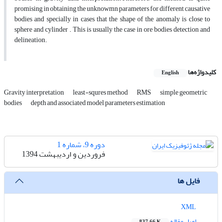
promising in obtaining the unknowmn parameters for different causative
bodies and specially in cases that the shape of the anomaly is close to
sphere and cylinder . This is usually the case in ore bodies detection and
delineation.
کلیدواژه‌ها
English
Gravity interpretation
least-squres method
RMS
simple geometric
bodies
depth and associated model parameters estimation
دوره 9، شماره 1
فروردین و اردیبهشت 1394
فایل ها
XML
اصل مقاله