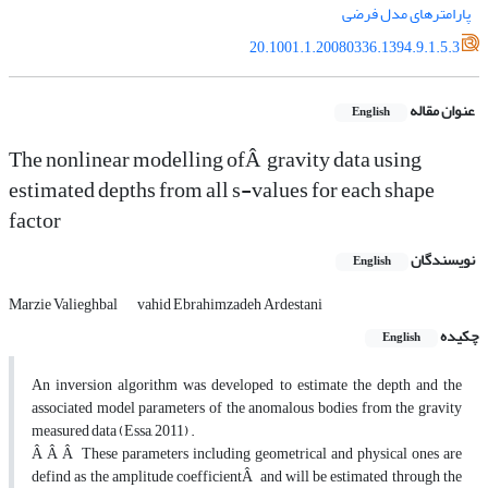
پارامتر‌‌های مدل فرضی
20.1001.1.20080336.1394.9.1.5.3
عنوان مقاله
English
The nonlinear modelling ofÂ gravity data using
estimated depths from all s-values for each shape
factor
نویسندگان
English
Marzie Valieghbal
vahid Ebrahimzadeh Ardestani
چکیده
English
An inversion algorithm was developed to estimate the depth and the
associated model parameters of the anomalous bodies from the gravity
measured data (Essa, 2011) .
Â Â Â These parameters including geometrical and physical ones are
defind as the amplitude coefficientÂ and will be estimated through the