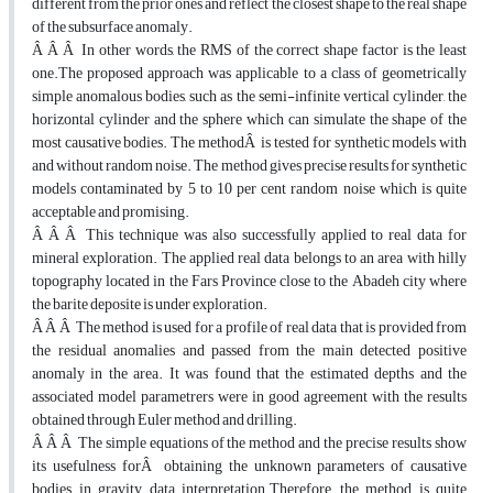
different from the prior ones and reflect the closest shape to the real shape
of the subsurface anomaly.
Â Â Â In other words, the RMS of the correct shape factor is the least
one.The proposed approach was applicable to a class of geometrically
simple anomalous bodies, such as the semi-infinite vertical cylinder, the
horizontal cylinder and the sphere which can simulate the shape of the
most causative bodies. The methodÂ is tested for synthetic models with
and without random noise. The method gives precise results for synthetic
models contaminated by 5 to 10 per cent random noise which is quite
acceptable and promising.
Â Â Â This technique was also successfully applied to real data for
mineral exploration. The applied real data belongs to an area with hilly
topography located in the Fars Province close to the Abadeh city where
the barite deposite is under exploration.
Â Â Â The method is used for a profile of real data that is provided from
the residual anomalies and passed from the main detected positive
anomaly in the area. It was found that the estimated depths and the
associated model parametrers were in good agreement with the results
obtained through Euler method and drilling.
Â Â Â The simple equations of the method and the precise results show
its usefulness forÂ obtaining the unknown parameters of causative
bodies in gravity data interpretation.Therefore, the method is quite