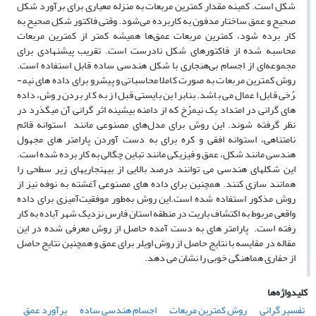
شکل است. کمینه مقدار کمترین مربعات به منزله معیاری برای برآورد شکل
صحیح و عمق ساختار مدفون به کاربرده می‌‌شود. وقتی فاکتور شکل صحیح به
کار برده شود، کمترین مربعات عمق‌‌ها همیشه کمتر از کمترین مربعات
محاسبه شده از فاکتورهای شکل نادرست است. تقریب پیشنهادی برای
مجموعه‌‌ای از اجسام بی‌‌هنجاری با شکل هندسی ساده قابل استفاده است.
روش کمترین مربعات به صورت کاملا محاسباتی و پیشرو برای داده های نیم­
رُخی قابل اعمال می باشد. بنابر این بایستی قبل از به کار بردن روش، داده
های گرانی در امتداد یک نیم­رُخ که از دامنه بیشینه اثر گرانی آن میگذرد در
نظر گرفته شوند. این روش برای مدل‌های مصنوعی مانند استوانه قائم
نامتناهی، استوانه افقی و کره برای به دست آوردن پارامتر های مجهول
هندسی مانند شکل، عمق و فیزیکی مانند تباین چگالی به کار برده شده است.
این شکل­های هندسی می توانند درصد بالایی از بی­هنجاری­های زیر سطحی را
همانند سازی کنند. همچنین برای داده های مصنوعی آغشته به نوفه نیز از
روش مذکور استفاده شده است.این روش به‌طور موفقیت‌‌آمیزی برای داده
واقعی مربوط به اکتشاف باریت در منطقه استان فارس نزدیک شهر آباده به کار
رفته است. پارامتر های به دست آمده حاصل از روش معرفی شده در این
مقاله در مقایسه با نتایج حاصل از روش اویلر برای عمق و همچنین نتایج حاصل
از حفاری هماهنگی خوبی را نشان می دهد.
کلیدواژه‌ها
تفسیر گرانی
روش کمترین مربعات
اجسام هندسی ساده
برآورد عمق