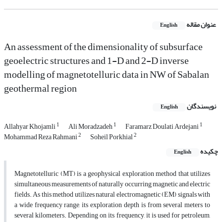
عنوان مقاله
English
An assessment of the dimensionality of subsurface
geoelectric structures and 1-D and 2-D inverse
modelling of magnetotelluric data in NW of Sabalan
geothermal region
نویسندگان
English
1
1
1
Allahyar Khojamli
Ali Moradzadeh
Faramarz Doulati Ardejani
2
2
Mohammad Reza Rahmani
Soheil Porkhial
چکیده
English
Magnetotelluric (MT) is a geophysical exploration method that utilizes
simultaneous measurements of naturally occurring magnetic and electric
fields. As this method utilizes natural electromagnetic (EM) signals with
a wide frequency range, its exploration depth is from several meters to
several kilometers. Depending on its frequency, it is used for petroleum,