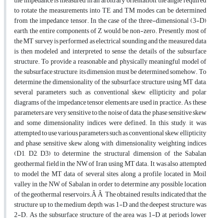
the impedance is measured in an arbitrary orientation, the angle required
to rotate the measurements into TE and TM modes can be determined
from the impedance tensor. In the case of the three-dimensional (3-D)
earth, the entire components of Z would be non-zero. Presently, most of
the MT survey is performed as electrical sounding and the measured data
is then modeled and interpreted to sense the details of the subsurface
structure. To provide a reasonable and physically meaningful model of
the subsurface structure, its dimension must be determined somehow. To
determine the dimensionality of the subsurface structure using MT data,
several parameters such as conventional skew, ellipticity and polar
diagrams of the impedance tensor elements are used in practice. As these
parameters are very sensitive to the noise of data, the phase sensitive skew
and some dimensionality indices were defined. In this study, it was
attempted to use various parameters such as conventional skew, ellipticity
and phase sensitive skew along with dimensionality weighting indices
(D1, D2, D3) to determine the structural dimension of the Sabalan
geothermal field in the NW of Iran using MT data. It was also attempted
to model the MT data of several sites along a profile located in Moil
valley in the NW of Sabalan in order to determine any possible location
of the geothermal reservoirs.Â Â The obtained results indicated that the
structure up to the medium depth was 1-D and the deepest structure was
2-D. As the subsurface structure of the area was 1-D at periods lower