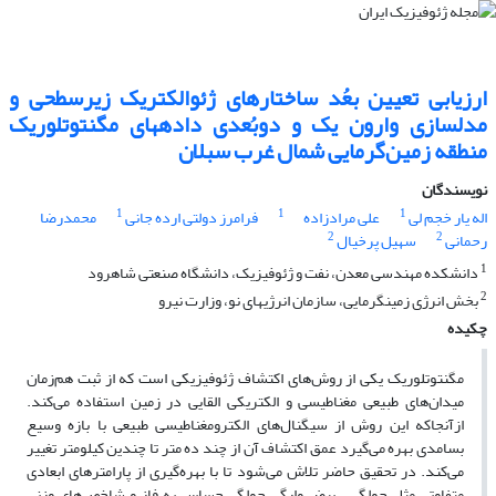
ارزیابی تعیین بعُد ساختار­های ژئوالکتریک زیرسطحی و
مدل­سازی وارون یک و دوبُعدی داده­های مگنتوتلوریک
منطقه زمین‌گرمایی شمال غرب سبلان
نویسندگان
1
1
1
اله یار خجم لی
علی مرادزاده
فرامرز دولتی ارده جانی
محمدرضا
2
2
رحمانی
سهیل پرخیال
1
دانشکده مهندسی معدن، نفت و ژئوفیزیک، دانشگاه صنعتی شاهرود
2
بخش انرژی زمینگرمایی، سازمان انرژیهای نو، وزارت نیرو
چکیده
مگنتوتلوریک یکی از روش‌های اکتشاف ژئوفیزیکی است که از ثبت هم‌زمان
میدان‌های طبیعی مغناطیسی و الکتریکی القایی در زمین استفاده می‌کند.
ازآنجاکه این روش از سیگنال‌های الکترومغناطیسی طبیعی با بازه وسیع
بسامدی بهره می‌گیرد عمق اکتشاف آن از چند ده متر تا چندین کیلومتر تغییر
می‌کند. در تحقیق حاضر تلاش می‌‌شود تا با بهره‌گیری از پارامترهای ابعادی
متفاوتی مثل چولگی، بیضی‌وارگی،چولگی حساس به فاز،و شاخص‌های وزنی