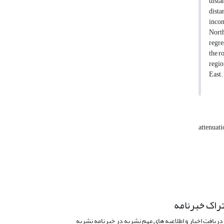
dista
dista
incom
North
regre
the r
regio
East.
attenuati
راک خبرنامه
دریافت اخبار و اطلاعیه های مهم نشریه در خبرنامه نشریه