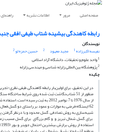
صفحه اصلی
مرور
اطلاعات نشریه
راهنمای 
رابطه کاهندگی بیشینه شتاب طیفی افقی جنب
نویسندگان
2
2
1
نفیسه اکبرزاده
مجید معهود
حسین حمزه لو
1
واحد علوم و تحقیقات، دانشگاه آزاد اسلامی
2
پژوهشگاه بین المللی زلزله شناسی و مهندسی زلزله
چکیده
در این تحقیق، برای اولین‌بار رابطه کاهندگی طیفی نظری-ت
منظور از 51 شتاب‌نگاشت ثبت شده روی شرایط ساختگا
از سال 1976 تا 7 نوامبر 2012 به ثبت رس
62 ایستگاه‌ فرضی به موازات و عمود بر راستای دو گسل فعا
منطقه آذربایجان شرقی-شمال غرب ایران عرضه شد. درنهایت ب