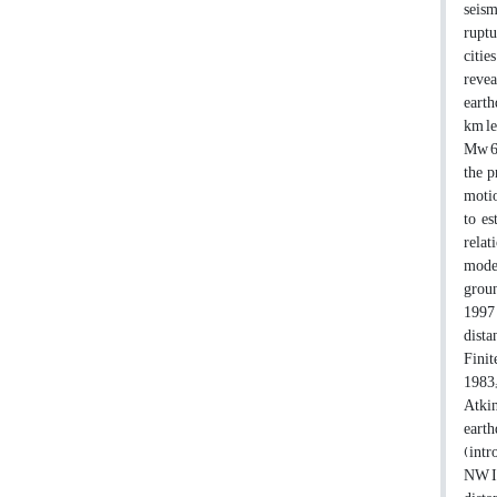
seism
ruptu
citie
revea
earth
km le
Mw 6.
the p
motio
to es
relat
model
groun
1997 
dista
Finit
1983;
Atkin
earth
(intr
NW Ir