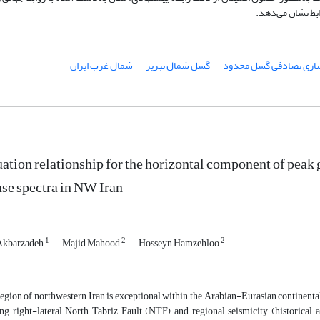
بط نشان می‌دهد.
ازی تصادفی گسل محدود
گسل شمال تبریز
شمال غرب ایران
ation relationship for the horizontal component of peak 
se spectra in NW Iran
1
2
2
Akbarzadeh
Majid Mahood
Hosseyn Hamzehloo
egion of northwestern Iran is exceptional within the Arabian-Eurasian continent
ing right-lateral North Tabriz Fault (NTF) and regional seismicity (historic