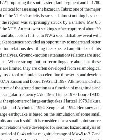
721, rupturing the southeastern fault segment, and in 1780,
 critical for assessing the hazard in Tabriz, one of the major
h of the NTF seismicity is rare, and almost nothing has been
, the region was surprisingly struck by a shallow Mw 6.5
of the NTF. An east-west striking surface rupture of about 20
r and about 6 km further to NW, a second shallow event with
ake sequence provided an opportunity to understand better
ion relations describing the expected amplitudes of this
d analyses. Ground-motion (attenuation) relations are used
ons. Where strong motion recordings are abundant, these
 are limited, they are often developed from seismological
-used tool to simulate acceleration time series and develop
87; Atkinson and Boore, 1995 and 1997; Atkinson and Silva,
ectrum of the ground motion as a function of magnitude and
 the angular frequency (Aki, 1967; Brune, 1970; Boore 1983).
 the epicenters of large earthquakes (Hartzel, 1978; Irikura,
arkin and Archuleta, 1994; Zeng et al., 1994; Beresnev and
arge earthquake is based on the simulation of some small
ults, and each subfault is considered as a small point source
tion relations were developed for seismic hazard analysis of
a period of 0-4 s, with a magnitude range of Mw=5 to 7.7 and