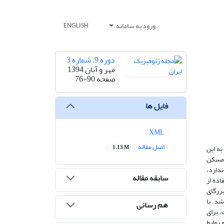
ورود به سامانه
ENGLISH
دوره 9، شماره 3
مهر و آبان 1394
صفحه
76-90
فایل ها
XML
اصل مقاله
ه این
1.13 M
و مسکن
 ندارد،
سابقه مقاله
اده از
زرگای و گام بزرگای
ی گسل (rjbکمتر از 150 کیلومتر ایجاد شد. با
هم رسانی
 کاهندگی نظری-تجربی در 14 تناوب متفاوت، برای
روابط