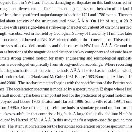
ogenic fault in NW Iran. The last damaging earthquakes on this fault occurred in 1
ring the northwestern one. The understanding of the seismic behavior of this fault is
s of Iran; the city suffered major damage in both the 1721 and 1780 events. The nort
led about activity of the structures until now. Â Â Â On 11th of August 2012
quake with a pure right-lateral strike-slip character only about 50 km to the north 
ngth was observed in the field by Geological Survey of Iran. Only 11 minutes late
2 occurred. It showed an NE-SW oriented oblique thrust mechanism. This earthqu
rocesses of active deformations and their causes in NW Iran. Â Â Â Ground-mot
n as functions of the magnitude and distance are key components of seismic hazar
timate strong ground motion for many engineering and seismological applicati
ions are developed empirically from strong-motion recordings. Where recordings
s using stochastic and theoretical methods. Â Â Â The stochastic model is a widely
d motion relations (Hanks and McGuire, 1981; Boore, 1983; Boore and Atkinson, 19
and 2000). The stochastic method begins with the specification of the Fourier sp
nce. The acceleration spectrum is modeled by a spectrum with Ï2 shape, where Ï is
e fault modeling has been an important tool for the prediction of ground motion near
 Joyner and Boore, 1986; Heaton and Hartzel, 1986; Somerville et al., 1991; Tum
son, 1998a). One of the most useful methods to simulate ground motion for a l
quakes as subfaults that comprise a big fault. A large fault is divided into N subfa
oduced by Hartzel, 1978). Â Â Â In this study, the first region-specific ground mo
an. The attenuation relation for the horizontal acceleration response spectrum in 