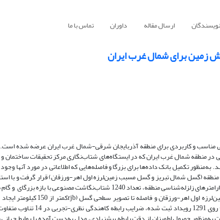
نویسندگان
ارسال مقاله
داوران
تماس با ما
ش زمین برای شمال غرب ایران
جربی مناسب و کاربردی برای منطقه آذربایجان شرقی-شمال غرب ایران عرضه شده است. ب
ه سنگی در منطقه شمال غرب ایران که در ایستگاه‌های شتاب‌نگاری مرکز تحقیقات ساختمان 
یده است، استفاده شد. به‌منظور تکمیل بانک داده‌ها برای بزرگا و فاصله‌هایی که اطلاعاتی در مورد آنها وجود
ل منطقه (گسل شمال تبریز و گسل مسبب زمین‌لرزه اول اهر-ورزقان) قرار گرفت و با استف
شبیه‌سازی به روش تصادفی گسل محدود و با درنظر گرفتن پارامترهای زلزله‌شناسی منطقه، تعداد 1240 شتاب‌نگاشت مصنوعی با بازه ب
برای گسل شمال تبریز و و گام بزرگای برای گسل مسبب زمین‌لرزه اول اهر-ورزقان و فاصله تا تصویر سطح
استفاده از روش برازش بیشترین احتمال جوینر و بور (1993) روی 1291 رویداد ثبت شده، ضرایب رابطه
ه‌منظور حصول اطمینان از دقت رابطه پیشنهادی، مدل به‌دست آمده با روابط جهانی و 