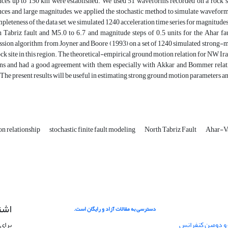
nces up to 150 km were established. We used 51 waveforms recorded on a rock sit
nces and large magnitudes, we applied the stochastic method to simulate wavefor
pleteness of the data set, we simulated 1240 acceleration time series for magnitude
 Tabriz fault and M5.0 to 6.7 and magnitude steps of 0.5 units for the Ahar f
ssion algorithm from Joyner and Boore (1993) on a set of 1240 simulated strong-
ock site in this region. The theoretical-empirical ground motion relation for NW Ir
ns and had a good agreement with them especially with Akkar and Bommer relat
 The present results will be useful in estimating strong ground motion parameters and
on relationship
stochastic finite fault modeling
North Tabriz Fault
Ahar-Va
اشت
دسترسی به مقالات آزاد و رایگان است.
 و دومین کنفرانس
برای 