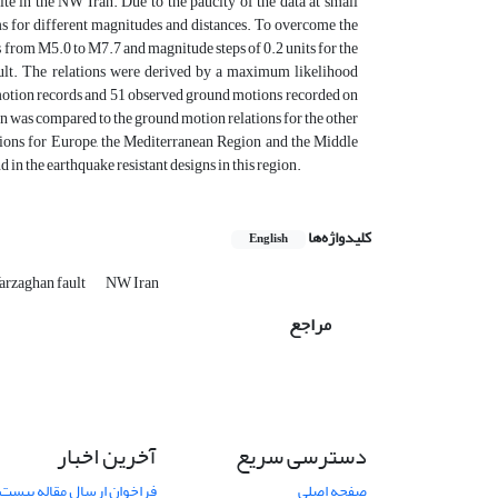
e in the NW Iran. Due to the paucity of the data at small
ms for different magnitudes and distances. To overcome the
s from M5.0 to M7.7 and magnitude steps of 0.2 units for the
ault. The relations were derived by a maximum likelihood
motion records and 51 observed ground motions recorded on
an was compared to the ground motion relations for the other
ions for Europe, the Mediterranean Region and the Middle
 in the earthquake resistant designs in this region.
کلیدواژه‌ها
English
rzaghan fault
NW Iran
مراجع
دسترسی سریع
آخرین اخبار
صفحه اصلی
فراخوان ارسال مقاله بیست