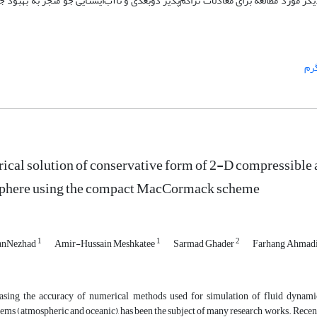
مورد مطالعه برای معادلات تراکم‌پذیر دوبعدی و ناآب‌ایستایی جو منجر به بهبود جو
رم
cal solution of conservative form of 2-D compressible 
phere using the compact MacCormack scheme
1
1
2
vanNezhad
Amir-Hussain Meshkatee
Sarmad Ghader
Farhang Ahmadi
asing the accuracy of numerical methods used for simulation of fluid dynamic
ems (atmospheric and oceanic), has been the subject of many research works. Recent