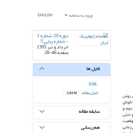
ورود به سامانه
ENGLISH
دوره 10، شماره 1
- شماره پیاپی 5
خرداد و تیر 1395
صفحه
28-46
فایل ها
XML
اصل مقاله
3.04 M
ش روش
کوتای
دوم و
سابقه مقاله
 خنثی
وقعیت
هم رسانی
 زمانی