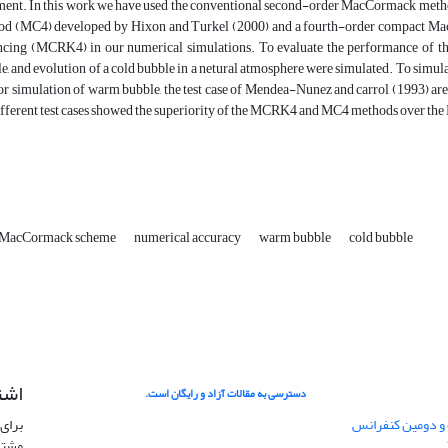
ment. In this work we have used the conventional second-order MacCormack met
od (MC4) developed by Hixon and Turkel (2000) and a fourth-order compact Ma
cing (MCRK4) in our numerical simulations. To evaluate the performance of the
e, and evolution of a cold bubble in a netural atmosphere were simulated. To simulate
or simulation of warm bubble, the test case of Mendea-Nunez and carrol (1993) are 
ifferent test cases showed the superiority of the MCRK4 and MC4 methods over t
 MacCormack scheme
numerical accuracy
warm bubble
cold bubble
اشت
دسترسی به مقالات آزاد و رایگان است.
 و دومین کنفرانس
برای 
مشتر