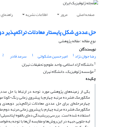
صفحه اصلی
مرور
اطلاعات نشریه
راهنمای 
حل عددی شکل پایستار معادلات تراکمپذیر دو
نوع مقاله : مقاله پژوهشی‌
نویسندگان
2
1
1
رضا جوان نژاد
امیرحسین مشکواتی
سرمد قادر
1
دانشگاه آزاد اسلامی، واحد علوم و تحقیقات تهران
2
مؤسسه ژئوفیزیک، دانشگاه تهران
چکیده
یکی از زمینه‌های پژوهشی مورد توجه در ارتباط با حل عد
مککورمک فشرده مرتبه چهارم با پیشروی زمانی رنگ-کوتا م
چهارمرحله‌ای برای حل عددی معادلات تراکم‌پذیر دوبعدی و
مککورمک فشرده مرتبه چهارم با پیشروی زمانی مرتبه دوم مق
استفاده شده است. بررسی پریشیدگی دمای بالقوه (پتانسیلی)
لبه جلویی جبهه در این روش‌ها و مقایسه آن‌ها با توجه به ف