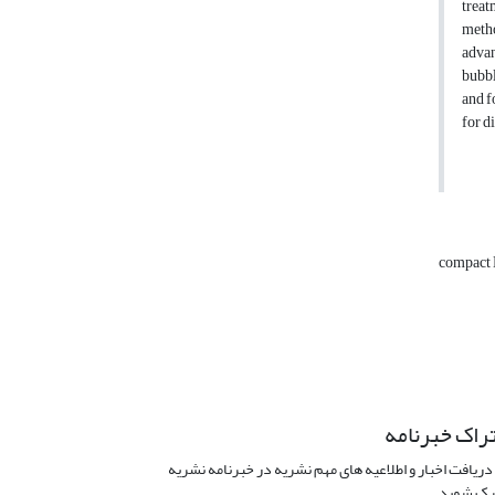
treat
meth
advan
bubbl
and f
for d
compact
راک خبرنامه
دریافت اخبار و اطلاعیه های مهم نشریه در خبرنامه نشریه
ک شوید.