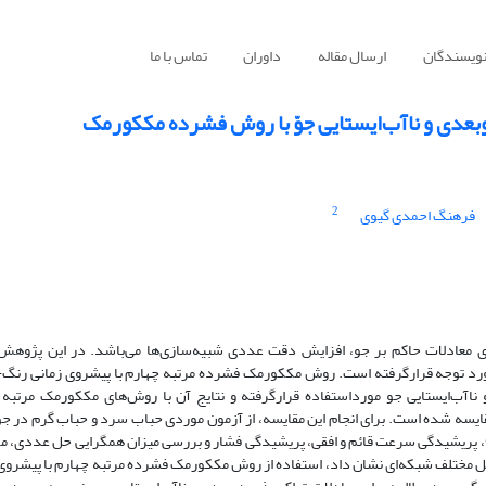
نویسندگان
ارسال مقاله
داوران
تماس با ما
بعدی و ناآب‌ایستایی جوّ با روش فشرده مککورمک
2
فرهنگ احمدی گیوی
دی معادلات حاکم بر جو، افزایش دقت عددی شبیه‌سازی‌ها می‌‌باشد. در این پژوه
ورد توجه قرارگرفته است. روش مککورمک فشرده مرتبه چهارم با پیشروی زمانی رنگ-
 ناآب‌ایستایی جو مورداستفاده قرارگرفته و نتایج آن با روش‌های مککورمک مرتبه 
ایسه شده است. برای انجام این مقایسه، از آزمون موردی حباب سرد و حباب گرم در جو
، پریشیدگی سرعت قائم و افقی، پریشیدگی فشار و بررسی میزان همگرایی حل عددی، م
واصل مختلف شبکه‌ای نشان داد، استفاده از روش مککورمک فشرده مرتبه چهارم با پیشروی