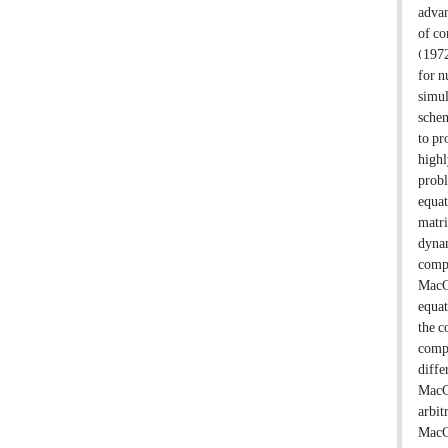
advan
of co
(1972
for n
simul
schem
to pr
high
probl
equat
matri
dynam
comp
MacCo
equat
the c
compu
diffe
MacC
arbit
MacC