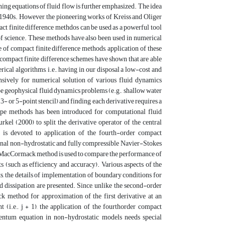
ng equations of fluid flow is further emphasized. The idea
1940s. However, the pioneering works of Kreiss and Oliger
t finite difference methdos can be used as a powerful tool
of science. These methods have also been used in numerical
of compact finite difference methods, application of these
compact finite difference schemes have shown that are able
ical algorithms, i.e., having in our disposal a low-cost and
ively for numerical solution of various fluid dynamics
e geophysical fluid dynamics problems (e.g., shallow water
- or 5-point stencil) and finding each derivative requires a
ype methods has been introduced for computational fluid
(2000) to split the derivative operator of the central
is devoted to application of the fourth-order compact
nal non-hydrostatic and fully compressible Navier-Stokes
r MacCormack method is used to compare the performance of
 (such as efficiency and accuracy). Various aspects of the
ts, the details of implementation of boundary conditions for
nd dissipation are presented. Since, unlike the second-order
method for approximation of the first derivative at an
nt (i.e., j + 1), the application of the fourthorder compact
entum equation in non-hydrostatic models needs special