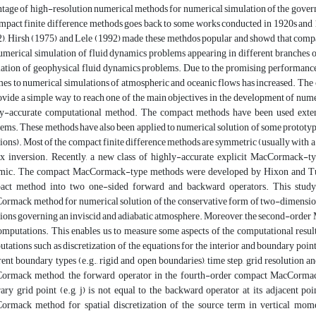
tage of high-resolution numerical methods for numerical simulation of the governi
mpact finite difference methods goes back to some works conducted in 1920s and 
), Hirsh (1975) and Lele (1992) made these methdos popular and showd that compac
umerical simulation of fluid dynamics problems appearing in different branches 
ation of geophysical fluid dynamics problems. Due to the promising performance 
es to numerical simulations of atmospheric and oceanic flows has increased. The 
ovide a simple way to reach one of the main objectives in the development of numer
ly-accurate computational method. The compact methods have been used extens
ems. These methods have also been applied to numerical solution of some prototyp
ions). Most of the compact finite difference methods are symmetric (usually with a 3
x inversion. Recently, a new class of highly-accurate explicit MacCormack-t
ic. The compact MacCormack-type methods were developed by Hixon and Turkel 
act method into two one-sided forward and backward operators. This study 
rmack method for numerical solution of the conservative form of two-dimensio
ions governing an inviscid and adiabatic atmosphere. Moreover, the second-orde
omputations. This enables us to measure some aspects of the computational results
tations such as discretization of the equations for the interior and boundary poin
rent boundary types (e.g., rigid and open boundaries), time step, grid resolution a
ormack method, the forward operator in the fourth-order compact MacCormack 
rary grid point (e.g, j) is not equal to the backward operator at its adjacent poi
ormack method for spatial discretization of the source term in vertical mom