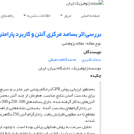
صفحه اصلی
مرور
اطلاعات نشریه
راهنمای 
بررسی اثر بسامد مرکزی آنتن‌ و کاربرد پارامت
نوع مقاله : مقاله پژوهشی‌
نویسندگان
سجاد قنبری
محمدکاظم حفیظی
موسسه ژئوفیزیک، دانشگاه تهران، ایران
چکیده
به‌‌منظور ارزیابی روش GPRدرحکم روشی
برای به‌‌دست آمدن نتایج مناسب، هم‌زمان از چند آنتن به‌م
آنتن‌های به کار گرفته شده، دارای بسامد‌های 100، 250 و 500 مگاهرتز هستند.
در رادارگرام‌های به‌‌دست آمده، به‌سختی نشانه‌‌هایی از اهدا
مقاطع تا حد 
شدند.
تحلیل سرعت به روش هذلولی پراش بوده است. با وجود اینکه 
بسیاری صورت بپذیرد، اما در این تحقیق با توجه به شرایط خا