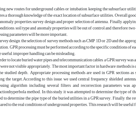
ing new routes for underground cables or intubation, keeping the subsurface utili
res a thorough knowledge of the exact location of subsurface utilities. Overall good
 anomaly properties, survey design and proper selection of antenna. Finally, apply
onditions, soil type and anomaly properties will be out of control and therefore, two
ssing parameters will be more important.
rvey design, the selection of survey methods such as CMP, 1D or 2D and the appropr
ution. GPR processing must be performed according to the specific conditions of e
e useful, improper handling can be misleading.
der to locate buried water pipes and telecommunication cables, a GPR survey was ap
 were not visible appropriately. The most important factor in hardware methods is c
he studied depth. Appropriate processing methods are used in GPR sections as so
ing the target.According to this issue, we used central frequency shielded a
ssing algorithm including several filters and recorrection parameters was a
actionhyperbola method. In this study, it was attempted to determine the type of t
d to determine the pipe type of the buried utilities in a GPR survey. Finally, the re
red to the real conditions of underground properties. This research will be useful 