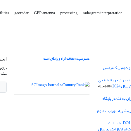
ilities
georadar
GPR antenna
processing
radargram interpretation
اشت
دسترسی به مقالات آزاد و رایگان است.
 و دومین کنفرانس
برای 
مشتر
ژئوفیزیک ایران در رتبه بندی
1404-01-
ارتقا رنک مجله ژئوفیزیک ایران به Q2 در پایگاه
بی نشریات وزارت علوم
اختصاص شناسه بین المللی DOI به مقالات
ایران از ابتدای سال