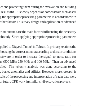
ties and protecting them during the excavation and building
 results in GPR closely depends on some factors such as soil
ing the appropriate processing parameters in accordance with
 other factors i.e. survey design and application of advanced
iate antenna are the main factors influencing the necessary
ach study. Since applying appropriate processing parameters
plied to Niayesh Tunnel in Tehran. In primary sections, the
hoosing the correct antenna according to the site conditions
ftware in order to increase the signal-to-noise ratio for
ntennas (500 MHz, 250 MHz and 100 MHz). Then an advanced
pplied. The velocity analysis was done according to the
he buried anomalies and utilities. However, more research is
sults of the processing and interpretation of radar data were
for future GPR work in similar civil excavation projects.