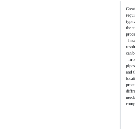
Creat
requi
type,
the c
proce
In su
resol
can b
In or
pipes
and t
locat
proce
diffr
neede
compa