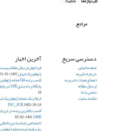
کلیدواژه‌ها
English
مراجع
دسترسی سریع
آخرین اخبار
صفحه اصلی
فراخوان ارسال مقاله بیست
درباره نشریه
ژئوفیزیک ایران
1405-01-31
اعضای هیات تحریریه
کسب رتبه Q4 مجله 
ارسال مقاله
پایگاه رده بندی SJR در پایان سال 2024
تماس با ما
18
نقشه سایت
ISC_JCR
1402-10-24
کسب بالاترین رتبه در ارزیا
1400
1401-02-03
پذیرفته شده مجله ژئوفیزیک 