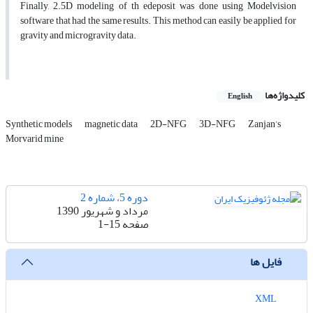
Finally, 2.5D modeling of th edeposit was done using Modelvision
software that had the same results. This method can easily be applied for
gravity and microgravity data.
کلیدواژه‌ها
English
Synthetic models
magnetic data
2D-NFG
3D-NFG
Zanjan’s
Morvarid mine
دوره 5، شماره 2
مرداد و شهریور 1390
صفحه
1-15
فایل ها
XML