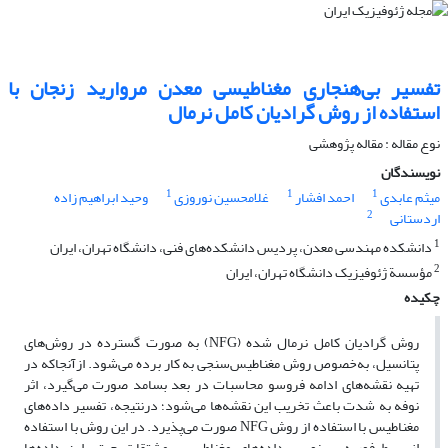
تفسیر بی‌هنجاری‌ مغناطیسی معدن مروارید زنجان با
استفاده از روش‌ گرادیان کامل نرمال
نوع مقاله : مقاله پژوهشی‌
نویسندگان
1
1
1
میثم عابدی
احمد افشار
غلامحسین نوروزی
وحید ابراهیم زاده
2
اردستانی
1
دانشکده مهندسی معدن، پردیس دانشکده‌های فنی، دانشگاه تهران، ایران
2
مؤسسة ژئوفیزیک دانشگاه تهران، ایران
چکیده
روش گرادیان کامل نرمال شده (NFG) به صورت گسترده در روش‌های
پتانسیل، به‌خصوص روش مغناطیس‌سنجی به کار برده می‌شود. ازآنجاکه در
تهیه نقشه‌های ادامه فروسو محاسبات در بعد بسامد صورت می‌گیرد، اثر
نوفه به شدت باعث تخریب این نقشه‌ها می‌‌شود؛ درنتیجه، تفسیر داده‌های
مغناطیس با استفاده از روش NFG صورت می‌پذیرد. در این روش با استفاده
از بسط فوریه سینوسی داده‌های مغناطیسی، مشتقات جهتی این داده‌‌ها