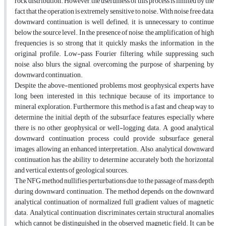
rock distribution. However, the usefulness of this process is limited by the
fact that the operation is extremely sensitive to noise. With noise free data,
downward continuation is well defined; it is unnecessary to continue
below the source level. In the presence of noise, the amplification of high
frequencies is so strong that it quickly masks the information in the
original profile. Low-pass Fourier filtering, while suppressing such
noise, also blurs the signal, overcoming the purpose of sharpening by
downward continuation.
Despite the above-mentioned problems, most geophysical experts have
long been interested in this technique because of its importance to
mineral exploration. Furthermore, this method is a fast and cheap way to
determine the initial depth of the subsurface features, especially where
there is no other geophysical or well-logging data. A good analytical
downward continuation process could provide subsurface general
images, allowing an enhanced interpretation. Also, analytical downward
continuation has the ability to determine accurately both the horizontal
and vertical extents of geological sources.
The NFG method nullifies perturbations due to the passage of mass depth
during downward continuation. The method depends on the downward
analytical continuation of normalized full gradient values of magnetic
data. Analytical continuation discriminates certain structural anomalies
which cannot be distinguished in the observed magnetic field. It can be