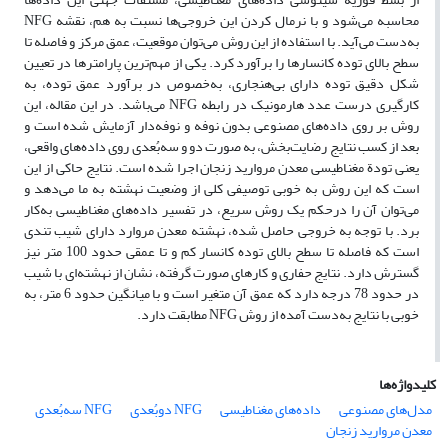
محاسبه می‌شود و با نرمال کردن این خروجی‌ها نسبت به هم، نقشه NFG
به‌دست می‌آید. با استفاده از این روش می‌توان موقعیت، عمق مرکز و فاصله تا
سطح بالای توده کانسار‌ها را برآورد کرد. یکی از مهم‌ترین پارامترها در تعیین
شکل دقیق توده دارای بی‌هنجاری، به‌خصوص در برآورد عمق توده، به
کارگیری درست عدد هارمونیک در رابطه NFG می‌باشد. در این مقاله، این
روش بر روی داده‌های مصنوعی بدون نوفه و نوفه‌دار آزمایش شده است و
بعد از کسب نتایج رضایت‌بخش، به صورت دو و سه‌‌بُعدی روی داده‌های واقعی،
یعنی تودة مغناطیسی معدن مروارید زنجان اجرا شده است. نتایج حاکی از این
است که این روش به خوبی توصیفی کلی از وضعیت نهشته به ما می‌‌دهد و
می‌توان آن را درحکم یک روش سریع، در تفسیر داده‌های مغناطیسی به‌کار
برد. با توجه به خروجی حاصل شده، نهشته معدن مروارد دارای شیب تندی
است که فاصله تا سطح بالای توده کانسار کم و تا عمقی حدود 100 متر نیز
گسترش دارد. نتایج حفاری و کارهای صورت گرفته، نشان از نهشته‌ای با شیب
در حدود 78 درجه دارد که عمق آن متغیر است و با میانگین حدود 6 متر، به
خوبی با نتایج به‌دست آمده از روش NFG مطابقت دارد.
کلیدواژه‌ها
مدل‌های مصنوعی
داده‌های مغناطیسی
‌NFG دوبُعدی
NFG سه‌‌بُعدی
معدن مروارید زنجان