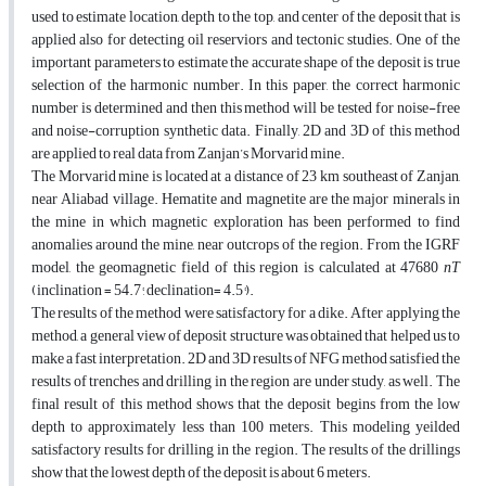
used to estimate location, depth to the top, and center of the deposit that is
applied also for detecting oil reserviors and tectonic studies. One of the
important parameters to estimate the accurate shape of the deposit is true
selection of the harmonic number. In this paper, the correct harmonic
number is determined and then this method will be tested for noise-free
and noise-corruption synthetic data. Finally, 2D and 3D of this method
are applied to real data from Zanjan’s Morvarid mine.
The Morvarid mine is located at a distance of 23 km southeast of Zanjan,
near Aliabad village. Hematite and magnetite are the major minerals in
the mine in which magnetic exploration has been performed to find
anomalies around the mine, near outcrops of the region. From the IGRF
model, the geomagnetic field of this region is calculated at 47680
nT
(inclination = 54.7°, declination= 4.5°).
The results of the method were satisfactory for a dike. After applying the
method, a general view of deposit structure was obtained that helped us to
make a fast interpretation. 2D and 3D results of NFG method satisfied the
results of trenches and drilling in the region are under study, as well. The
final result of this method shows that the deposit begins from the low
depth to approximately less than 100 meters. This modeling yeilded
satisfactory results for drilling in the region. The results of the drillings
show that the lowest depth of the deposit is about 6 meters.