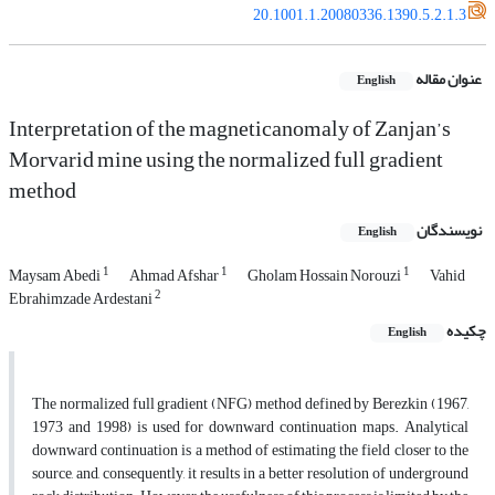
20.1001.1.20080336.1390.5.2.1.3
عنوان مقاله
English
Interpretation of the magneticanomaly of Zanjan’s
Morvarid mine using the normalized full gradient
method
نویسندگان
English
1
1
1
Maysam Abedi
Ahmad Afshar
Gholam Hossain Norouzi
Vahid
2
Ebrahimzade Ardestani
چکیده
English
The normalized full gradient (NFG) method defined by Berezkin (1967,
1973 and 1998) is used for downward continuation maps. Analytical
downward continuation is a method of estimating the field closer to the
source, and, consequently, it results in a better resolution of underground