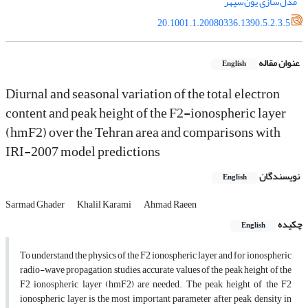
مدل‌سازی یون‌سپهر
20.1001.1.20080336.1390.5.2.3.5
عنوان مقاله
English
Diurnal and seasonal variation of the total electron
content and peak height of the F2-ionospheric layer
(hmF2) over the Tehran area and comparisons with
IRI-2007 model predictions
نویسندگان
English
Sarmad Ghader
Khalil Karami
Ahmad Raeen
چکیده
English
To understand the physics of the F2 ionospheric layer and for ionospheric
radio-wave propagation studies, accurate values of the peak height of the
F2 ionospheric layer (hmF2) are needed. The peak height of the F2
ionospheric layer is the most important parameter after peak density in