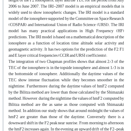
height of the F2 ionospheric layer and the TEC for the period from July
2006 to June 2007. The IRI-2007 model is an empirical models that is
widely used to show ionospheric changes. The IRI model is a standard
model of the ionosphere supported by the Committee on Space Research
(COSPAR) and International Union of Radio Science (URSI). The IRI
model has many practical applications in High Frequency (HF)
predictions. The IRI model is based on a mathematical description of the
ionosphere as a function of location, time, altitude, solar activity and
geomagnetic activity. It has two options for the prediction of the F2, F1
and E layer critical frequencies (CCIR and URSI coefficients).
The integration of two Chapman profiles shows that almost 2/3 of the
TEC of the ionosphere is in the topside ionosphere and almost 1/3 is in
the bottomside of ionosphere. Additionally, the daytime values of the
TEC show intense fluctuation, while they becomes smoother in the
nighttime. Furthermore, during the daytime values of hmF2 computed
by the Bilitza method are lower than those calculated by the Shimazaki
method. However, during the nighttime the values of hmF2 computed by
Bilitza method are the as same as those computed with Shimazaki
method. In addition, our study shows that around midnight, the values of
hmF2 are greater than those of the daytime. Conversely, there is a
downward shift in the F2 peak near sunrise. From morning to afternoon,
the hmF2 increases again. In the evening an upward drift of the F2-peak