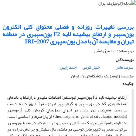
بررسی تغییرات روزانه و فصلی محتوای کلی الکترون
یون‌سپهر و ارتفاع بیشینه لایه F2 یون‌سپهری در منطقه
تهران و مقایسه آن با مدل یون‌سپهری IRI-2007
نوع مقاله : مقاله پژوهشی‌
نویسندگان
سرمد قادر
خلیل کرمی
احمد رایین
مؤسسه ژئوفیزیک دانشگاه تهران،‌ ‌ایران
چکیده
ارتفاع بیشینه لایه F2 یون‌سپهر (یونسفر) اطلاعات مفیدی درارتباط با بادهای
نصف‌النهاری که در یون‌سپهر و گرم‌سپهر (ترموسفر) می‌وزند به دست
می‌دهد. همچنین این عامل در اجرای مدل‌های گردش کلی گرم‌سپهر
(thermospheric general circulation models) از پارامترهای اساسی است.
به‌علاوه بر‌هم‌کنش بین یک سیگنال رادیویی و ذرات باردار در محیط یون‌سپهر
می‌تواند منجر به تغییر قابل توجهی در دامنه، فاز، قطبش و چرخش فاراده در
سیگنال حامل شود که مقادیر این تغییرات تابعی از محتوای الکترون کلی