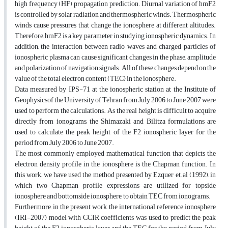
high frequency (HF) propagation prediction. Diurnal variation of hmF2
is controlled by solar radiation and thermospheric winds. Thermospheric
winds cause pressures that change the ionosphere at different altitudes.
Therefore, hmF2 is a key parameter in studying ionospheric dynamics. In
addition, the interaction between radio waves and charged particles of
ionospheric plasma can cause significant changes in the phase, amplitude
and polarization of navigation signals. All of these changes depend on the
value of the total electron content (TEC) in the ionosphere.
Data measured by IPS-71 at the ionospheric station at the Institute of
Geophysicsof the University of Tehran from July 2006 to June 2007 were
used to perform the calculations. As the real height is difficult to acquire
directly from ionograms, the Shimazaki and Bilitza formulations are
used to calculate the peak height of the F2 ionospheric layer for the
period from July 2006 to June 2007.
The most commonly employed mathematical function that depicts the
electron density profile in the ionosphere is the Chapman function. In
this work, we have used the method presented by Ezquer et.al (1992), in
which two Chapman profile expressions are utilized for topside
ionosphere and bottomside ionosphere, to obtain TEC from ionograms.
Furthermore, in the present work, the international reference ionosphere
(IRI-2007) model with CCIR coefficients was used to predict the peak