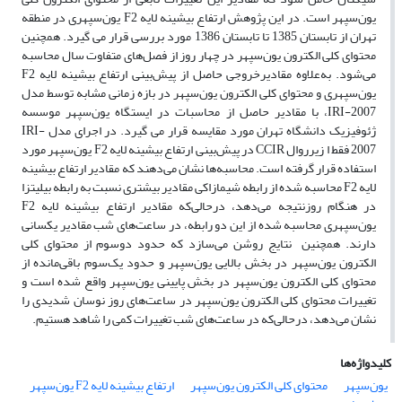
یون‌سپهر است. در این پژوهش ارتفاع بیشینه لایه F2 یون‌سپهری در منطقه
تهران از تابستان 1385 تا تابستان 1386 مورد بررسی قرار می گیرد. همچنین
محتوای کلی الکترون یون‌سپهر در چهار روز از فصل‌های متفاوت سال محاسبه
می‌شود. به‌علاوه مقادیرخروجی حاصل از پیش‌بینی ارتفاع بیشینه لایه F2
یون‌سپهری و محتوای کلی الکترون یون‌سپهر در بازه زمانی مشابه توسط مدل
IRI-2007، با مقادیر حاصل از محاسبات در ایستگاه یون‌سپهر موسسه
ژئوفیزیک دانشگاه تهران مورد مقایسه قرار می گیرد. در اجرای مدل IRI-
2007 فقط ا زیر‌روال CCIR در پیش‌بینی ارتفاع بیشینه لایه F2 یون‌سپهر مورد
استفاده قرار گرفته است. محاسبه‌ها نشان می‌دهند که مقادیر ارتفاع بیشینه
لایه F2 محاسبه شده از رابطه شیمازاکی مقادیر بیشتری نسبت به رابطه بیلیتزا
در هنگام روزنتیجه می‌‌دهد، درحالی‌که مقادیر ارتفاع بیشینه لایه F2
یون‌سپهری محاسبه شده از این دو رابطه، در ساعت‌های شب مقادیر یکسانی
دارند. همچنین نتایج روشن می‌سازد که حدود دوسوم از محتوای کلی
الکترون یون‌سپهر در بخش بالایی یون‌سپهر و حدود یک‌‌سوم باقی‌مانده از
محتوای کلی الکترون یون‌سپهر در بخش پایینی یون‌سپهر واقع شده است و
تغییرات محتوای کلی الکترون یون‌سپهر در ساعت‌های روز نوسان شدیدی را
نشان می‌‌دهد، درحالی‌که در ساعت‌های شب تغییرات کمی را شاهد هستیم.
کلیدواژه‌ها
یون‌سپهر
محتوای کلی الکترون یون‌سپهر
ارتفاع بیشینه لایه F2 یون‌سپهر