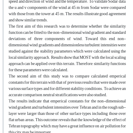
speed and direction of wind and the temperature. To validate Sodar data,
the u and v components of the wind at 45 m from Sodar were compared
with those from the tower at 45 m. The results illustrate good agreement
and show similar trends.
The first aim of this research was to determine whether the similarity
function can be fitted to the non-dimensional wind gradient and standard
deviations of three components of wind. Toward this end, non-
dimensional wind gradients and dimensionless turbulent intensities were
studied against the stability parameters which were calculated using the
local similarity approach. Results show that MOST with the local scaling
approach can be applied over this terrain. Therefore, similarity functions
for these parameters were calculated.
The second aim of this study was to compare calculated emperical
constants for this terrain with that of previous results that were made over
various surface types and for different stability conditions. To achieve an
accurate comparison, neutral stratifications were also studied.
The results indicate that emperical constants for the non-dimensional
wind gradient and turbulent intensities over Tehran and in the rough sub-
layer were larger than those of other surface types, including those over
flat urban areas. This outcome reveals that the knowledge of the effect of
Tehran topography, which may have a great influence on air pollution for
this city, may be important.