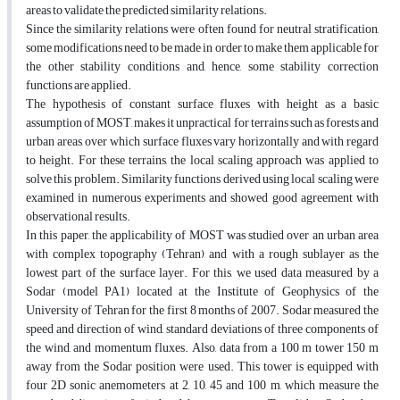
areas to validate the predicted similarity relations.
Since the similarity relations were often found for neutral stratification,
some modifications need to be made in order to make them applicable for
the other stability conditions and, hence, some stability correction
functions are applied.
The hypothesis of constant surface fluxes with height as a basic
assumption of MOST, makes it unpractical for terrains such as forests and
urban areas, over which surface fluxes vary horizontally and with regard
to height. For these terrains, the local scaling approach was applied to
solve this problem. Similarity functions derived using local scaling were
examined in numerous experiments and showed good agreement with
observational results.
In this paper, the applicability of MOST was studied over an urban area
with complex topography (Tehran) and with a rough sublayer as the
lowest part of the surface layer. For this, we used data measured by a
Sodar (model PA1) located at the Institute of Geophysics of the
University of Tehran for the first 8 months of 2007. Sodar measured the
speed and direction of wind, standard deviations of three components of
the wind, and momentum fluxes. Also, data from a 100 m tower 150 m
away from the Sodar position were used. This tower is equipped with
four 2D sonic anemometers at 2, 10, 45 and 100 m, which measure the