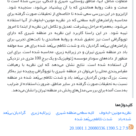
متفاوت شامل آبها، مناطق روستایی، شهری و جنگلی، بررسی شده است تا
صحت و دقت روابط همانندی که با آن پیشنهاد می‌‌شود، سنجیده شود.
از‌این‌‌رو در این بررسی سعی شده تا خلاصه‌‌ای از تحقیقات صورت گرفته برای
محاسبه پارامترهای لایه سطحی که در نظریه مونین-ابخوف از آنها استفاده
می‌‌شود، به‌‌همراه مراحل پیشرفت، تعدیل و تکامل این نظریه از ابتدا تا امروز
تهیه شود. در این راستا کاربرد این نظریه در منطقه شهری که دارای
توپوگرافی است نیز تحقیق شده، و روابط همانندی با ثابت‌‌های تجربی برای
پارامترهای بی‌بُعد گرادیان باد و شدت تلاطم بی‌بُعد شده برای هر سه مولفه
باد در منطقه شهری تهران و در زیرلایه زبری، محاسبه شده است. برای این
منظور از داده‌‌های سودار موسسه ژئوفیزیک و یک برج 100 متری در نزدیکی
آن استفاده شده است. نتایج نشان می‌‌دهد که این نظریه با رهیافت
مقیاس‌‌بندی محلی را می‌‌توان در منطقه شهری با توپوگرافی پیچیده نیز به‌کار
بست. بزرگ بودن گرادیان بی‌بُعد باد و شدت تلاطم بی‌بُعد شده در منطقه
نسبت به تحقیقات صورت گرفته در سایر مناطق، ضرورت استفاده از ضرایب
به‌دست آمده برای بررسی مدل‌‌های پخش در منطقه تهران را نشان می‌‌دهد.
کلیدواژه‌ها
نظریه مونین-ابخوف
لایه سطحی منطقه شهری
زیرلایه زبری
گرادیان بی‌بُعد
شده باد
شدت تلاطم بی‌بُعد شده
20.1001.1.20080336.1390.5.2.7.9