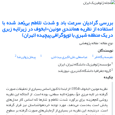
بررسی گرادیان سرعت باد و شدت تلاطم بی‌بُعد شده با
استفاده از نظریه همانندی مونین-ابخوف در زیرلایه زبری
در یک منطقه شهری با توپوگرافی پیچیده (تهران)
نوع مقاله : مقاله پژوهشی‌
نویسندگان
2
1
1
نفیسه پگاه فر
عباسعلی علی اکبری بیدختی
پیمان زواررضا
1
مؤسسه ژئوفیزیک دانشگاه تهران، ایران
2
گروه جغرافیا دانشگاه کنتربری، نیوزیلند
چکیده
نظریه مونین-ابخوف (1954) از ابتدا تا کنون اساس بسیاری از تحقیقات صورت
گرفته در لایه مرزی جوٌ، به‌ویژه لایه سطحی، بوده است. از آنجا‌که این نظریه
روشی کم‌‌هزینه برای برآورد شدت تلاطم و شارها که اساس کار مدل‌های
پخش است به‌دست می‌‌دهد، مورد توجه خردهواشناسان نیز قرار گرفته
است. درنتیجه، این نظریه در بسیاری از آزمایش‌‌های صورت گرفته بر سطوح