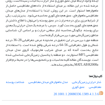
اینکه وجود ارتباط میان عمق کوری و شار حرارت به اثبات رسیده است، روش
عرضه شده در این مقاله، بر مبنای استفاده از داده‌های مغناطیسی حاصل از
ماهواره‌‌ها استوار است. در این روش، ابتدا با استفاده از مدل‌های میدان
مغناطیسی ماهواره‌ای، عمق هم‌دمای کوری محاسبه می‌شود. بدین‌ترتیب، یکی
از شرایط مرزی برای درجه‌حرارت در عمق پوسته را می‌توان با اطلاع داشتن از
عمق هم‌دمای کوری به‌دست آورد. سپس، با عرضه یک مدل حرارتی یک‌بعدی
برای پوسته، چگونگی محاسبه شار سطحی حرارت و بر اساس آن، شناسایی
مناطق زمین‌گرمایی مورد بررسی قرار گرفته است.
منطقه مورد بررسی در این تحقیق در محدوده عرض جغرافیایی 28-36 درجه
شمالی و طول جغرافیایی 56-64 درجه شرقی واقع شده است. با استفاده از
نتایج به‌دست آمده که بر مبنای ضرایب هارمونیک کروی مدل میدان
مغناطیسی MF5 استوارند، دو منطقه با پتانسیل زمین‌گرمایی شناسایی شده
است. نویسندگان مقاله کلیه محاسبات و برنامه‌نویسی‌ها را در محیط نرم افزار
MATLAB R2008a به‌انجام رسانده‌اند.
کلیدواژه‌ها
شار حرارتی زمین‌گرمایی
مدل ماهواره‌ای میدان مغناطیسی
ضخامت پوسته
مغناطیسی
عمق کوری
20.1001.1.20080336.1389.4.1.3.6