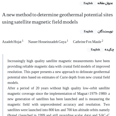
عنوان مقاله
English
A new method to determine geothermal potential sites
using satellite magnetic field models
نویسندگان
English
1
1
2
Azadeh Hojat
Nasser Hosseinzadeh Guya
Cathrine Fox Maule
چکیده
English
Increasingly high quality satellite magnetic measurements have been
providing reliable magnetic data with crustal field models of improved
resolution. This paper presents a new approach to delineate geothermal
potential sites based on estimates of Curie depth from new crustal field
models.
After a period of 20 years without high quality, low-orbit satellite
magnetic coverage, since the implementation of Magsat (1979-1980), a
new generation of satellites has been launched and is measuring the
magnetic field with unprecedented accuracy and resolution. Two
satellites were launched into 800 km and 700 km altitude orbits, namely
Ørsted (launched in 1999 and still providing scalar data) and SAC-C