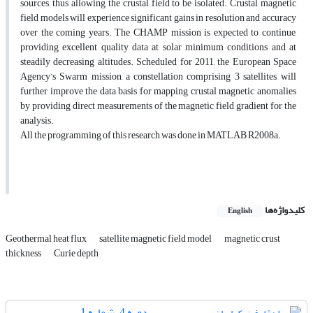
sources, thus allowing the crustal field to be isolated. Crustal magnetic
field models will experience significant gains in resolution and accuracy
over the coming years. The CHAMP mission is expected to continue,
providing excellent quality data at solar minimum conditions and at
steadily decreasing altitudes. Scheduled for 2011, the European Space
Agency’s Swarm mission, a constellation comprising 3 satellites, will
further improve the data basis for mapping crustal magnetic anomalies
by providing direct measurements of the magnetic field gradient for the
analysis.
All the programming of this research was done in MATLAB R2008a.
کلیدواژه‌ها
English
Geothermal heat flux
satellite magnetic field model
magnetic crust
thickness
Curie depth
دوره 4، شماره 1