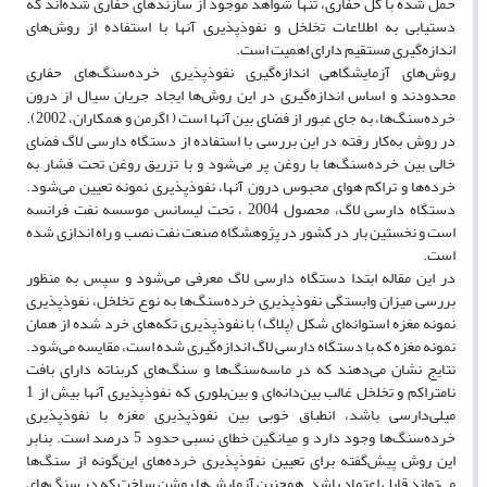
حمل شده با گل حفاری، تنها شواهد موجود از سازندهای حفاری شده‌اند که
دستیابی به اطلاعات تخلخل و نفوذپذیری آنها با استفاده از روش‌های
اندازه‌گیری مستقیم دارای اهمیت است.
روش‌های آزمایشگاهی اندازه‌گیری نفوذپذیری خرده‌سنگ‌های حفاری
محدودند و اساس اندازه‌گیری در این روش‌ها ایجاد جریان سیال از درون
خرده‌سنگ‌ها، به جای عبور از فضای بین آنها است ‌‌( اگرمن و همکاران، 2002).
در روش به‌کار رفته در این بررسی با استفاده از دستگاه دارسی لاگ فضای
خالی بین خرده‌سنگ‌ها با روغن پر می‌شود و با تزریق روغن تحت فشار به
خرد‌ه‌ها و تراکم هوای محبوس درون آنها، نفوذپذیری نمونه تعیین می‌شود.
دستگاه دارسی لاگ، محصول 2004 ، تحت لیسانس موسسه نفت فرانسه
است و نخستین بار در کشور در پژوهشگاه صنعت نفت نصب و راه اندازی شده
است.
در این مقاله ابتدا دستگاه دارسی لاگ معرفی می‌شود و سپس به منظور
بررسی میزان وابستگی نفوذپذیری خرده‌سنگ‌ها به نوع تخلخل، نفوذپذیری
نمونه مغزه استوانه‌ای شکل (پلاگ) با نفوذپذیری تکه‌های خرد شده از همان
نمونه مغزه که با دستگاه دارسی لاگ اندازه‌گیری شده است، مقایسه می‌شود.
نتایج نشان می‌دهند که در ماسه‌سنگ‌ها و سنگ‌های کربناته دارای بافت
نامتراکم و تخلخل غالب بین‌دانه‌ای و بین‌بلوری که نفوذپذیری آنها بیش از 1
میلی‌دارسی باشد، انطباق خوبی بین نفوذپذیری مغزه با نفوذپذیری
خرده‌سنگ‌ها وجود دارد و میانگین خطای نسبی حدود 5 درصد است. بنابر
این روش پیش‌گفته برای تعیین نفوذپذیری خرده‌های این‌گونه از سنگ‌ها
می‌تواند قابل اعتماد باشد. همچنین آزمایش‌ها روشن ساخت که در سنگ‌های