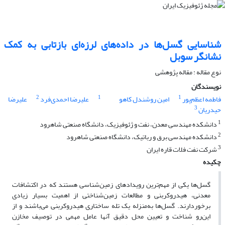
شناسایی گسل‌ها در داده‌های لرزه‌ای بازتابی به کمک
نشانگر سوبل
نوع مقاله : مقاله پژوهشی‌
نویسندگان
2
1
1
فاطمه اعظم‌پور
امین روشندل کاهو
علیرضا احمدی‌فرد
علیرضا
3
حیدریان
1
دانشکده مهندسی معدن، نفت و ژئوفیزیک، دانشگاه صنعتی شاهرود
2
دانشکده مهندسی برق و رباتیک، دانشگاه صنعتی شاهرود
3
شرکت نفت فلات قاره ایران
چکیده
گسل‌ها یکی از مهم‌ترین رویدادهای زمین‌شناسی هستند که در اکتشافات
معدنی، هیدروکربنی و مطالعات زمین‌شناختی از اهمیت بسیار زیادی
برخوردارند. گسل‌ها به‌منزله یک تله ساختاری هیدروکربنی می‌باشند و از
این‌رو شناخت و تعیین محل دقیق آنها عامل مهمی در توصیف مخازن