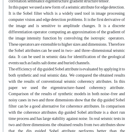
correlation, semblance, eigenstructure, gradient structure tensor.
In this paper, we used a new form of a seismic attribute for edge detection.
It is the Sobel filter which is a widely used tool in image processing,
computer vision, and edge detection problems. It is the first derivative of
the image and is sensitive to amplitude changes. It is a discrete
differentiation operator, computing an approximation of the gradient of
the image intensity function by convolving the isotropic operators.
These operators are extensible to higher sizes and dimensions. Therefore,
the Sobel attributes can be used in two- and three-dimensional seismic
data. It can be used in seismic data for identification of the geological
events such as faults, salt dome, and buried channels.
The efficiency of dip guided Sobel attribute is evaluated by applying it to
both synthetic and real seismic data. We compared the obtained results
with the results of conventional seismic coherency attributes. In this
paper, we used the eigenstructure-based coherency attribute.
Comparison of the results of synthetic models in both noise-free and
noisy cases in two and three dimensions show that the dip guided Sobel
filter can be a good alternative for coherence attributes. In comparison
with the coherence attributes, dip guided Sobel attribute is a short run
time process and has large stability against noise. In real seismic tests in
two and three dimensions, the obtained results from two attributes show
that the dip guided Sobel attribute performs better than the