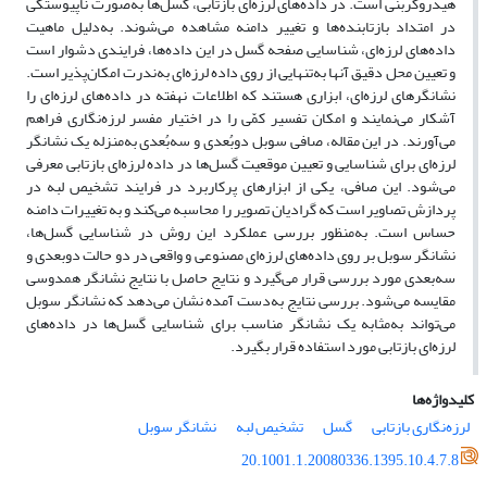
هیدروکربنی است. در داده‌های لرزه‌ای بازتابی، گسل‌ها به‌صورت ناپیوستگی
در امتداد بازتابنده‌ها و تغییر دامنه مشاهده می‌شوند. به‌دلیل ماهیت
داده‌های لرزه‌ای، شناسایی صفحه گسل در این داده‌ها، فرایندی دشوار است
و تعیین محل دقیق آنها به‌تنهایی از روی داده لرزه‌ای به‌‌ندرت امکان‌پذیر است.
نشانگرهای لرزه‌ای، ابزاری هستند که اطلاعات نهفته در داده‌های لرزه‌ای را
آشکار می‌نمایند و امکان تفسیر کمّی را در اختیار مفسر لرزه‌نگاری فراهم
می‌آورند. در این مقاله، صافی سوبل دو‌بُعدی و سه‌بُعدی به‌منزله یک نشانگر
لرزه‌ای برای شناسایی و تعیین موقعیت گسل‌ها در داده لرزه‌ای بازتابی معرفی
می‌شود. این صافی، یکی از ابزارهای پرکاربرد در فرایند تشخیص لبه در
پردازش تصاویر است که گرادیان تصویر را محاسبه می‌کند و به تغییرات دامنه
حساس است. به‌منظور بررسی عملکرد این روش در شناسایی گسل‌ها،
نشانگر سوبل بر روی داده‌های لرزه‌ای مصنوعی و واقعی در دو حالت دوبعدی و
سه‌بعدی مورد بررسی قرار می‌گیرد و نتایج حاصل با نتایج نشانگر همدوسی
مقایسه می‌شود. بررسی نتایج به‌دست آمده نشان می‌دهد که نشانگر سوبل
می‌تواند به‌مثابه یک نشانگر مناسب برای شناسایی گسل‌ها در داده‌های
لرزه‌ای بازتابی مورد استفاده قرار بگیرد.
کلیدواژه‌ها
لرزه‌نگاری بازتابی
گسل
تشخیص لبه
نشانگر سوبل
20.1001.1.20080336.1395.10.4.7.8