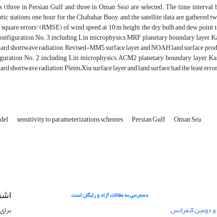
s (three in Persian Gulf and three in Oman Sea) are selected. The time interval 
tic stations, one hour for the Chabahar Buoy, and the satellite data are gathered t
square errors” (RMSE) of wind speed at 10 m height, the dry bulb and dew point t
configuration No. 3 including Lin microphysics, MRF planetary boundary layer, 
rd shortwave radiation, Revised-MM5 surface layer and NOAH land surface produc
guration No. 2 including Lin microphysics, ACM2 planetary boundary layer, Ka
rd shortwave radiation, Pleim–Xiu surface layer and land surface had the least error
del
sensitivity to parameterizations schemes
Persian Gulf
Oman Sea
اشت
دسترسی به مقالات آزاد و رایگان است.
 و دومین کنفرانس
برای 