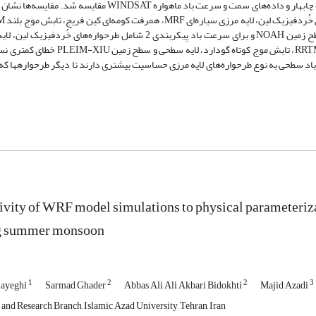
و جزایر جمهوری اسلامی ایران، بویه هواشناسی دریایی ایستگاه چابهار و داده‌های سمت و سرعت باد ماهواره WINDSAT مقایسه 
تابش موج کوتاه گودارد، لایه سطحی REVISED-MM5 و سطح زمین NOAH و برای سرعت باد پیکربندی 2 شامل طرحواره‌های خُردفی
سیاره‌ای ACM2، همرفت کومه­ای کین فریج، تابش موج بلند RRTM، تابش موج کوتاه گودارد، لایه سطحی 
 باد سطحی به نوع طرحواره‌های لایه مرزی حساسیت بیشتری دارند تا دیگر طرحواره­ها که
ivity of WRF model simulations to physical parameteriz
g summer monsoon
1
2
2
3
Layeghi
Sarmad Ghader
Abbas Ali Ali Akbari Bidokhti
Majid Azadi
and Research Branch, Islamic Azad University, Tehran, Iran