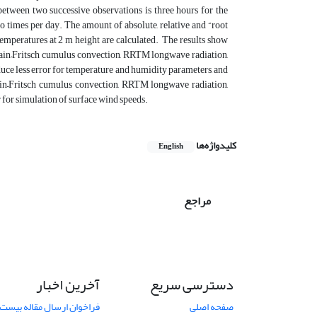
between two successive observations is three hours for the
wo times per day. The amount of absolute, relative and “root
emperatures at 2 m height are calculated. The results show
Kain–Fritsch cumulus convection, RRTM longwave radiation,
e less error for temperature and humidity parameters, and
in–Fritsch cumulus convection, RRTM longwave radiation,
 for simulation of surface wind speeds.
کلیدواژه‌ها
English
مراجع
دسترسی سریع
آخرین اخبار
صفحه اصلی
فراخوان ارسال مقاله بیست