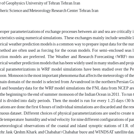
e of Geophysics, University of Tehran, Tehran, Iran
eric Science and Meteorology Research Center, Tehran, Iran
roper parameterizations of exchange processes between air and sea are critically 
cteristics using numerical simulations. These exchanges mainly include sensible
ical weather prediction models is a common way to prepare input data for the nu
method are often used as forcing for the ocean models. For semi-enclosed seas 
ction models are preferred. The Weather and Research Forecasting (WRF) mode
ical weather prediction models that has been widely used in many studies and projects
cal parameterizations in WRF model simulations have been studied over the P
on. Monsoon is the most important phenomena that affects the meteorology of the
ain domain of the model is selected from Arvandrood in the northern Persian Gulf
al and boundary data for the WRF model simulations, the FNL data from NCEP are u
the beginning to the end of summer monsoon of the Indian Ocean in 2011. To run th
d is divided into daily periods. Then, the model is run for every 1.25 days (30 
ations are done, the first 6 hours of individual simulations are discarded and the r
nuous dataset. Different choices of physical parameterizations are used to crea
de temperature, humidity and wind velocity for nine different configurations of p
eteorological observations of the coastal and island synoptic stations of I.R.
hr, Jask, Qeshm, Khark, and Chabahar), Chabahar buoy and WINDSAT satellite data. T