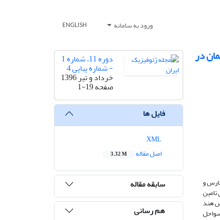
ورود به سامانه
ENGLISH
ی عمان در
دوره 11، شماره 1
- شماره پیاپی 4
خرداد و تیر 1396
صفحه
1-19
فایل ها
XML
اصل مقاله
3.32 M
هواشناسی حاصل از مدل WRF بر روی خلیج فارس و
سابقه مقاله
حساسیت‌سنجی شده‌ است. داده‌های تحلیلی FNL از مرکز ملی پیش‌بینی محیطی NCEP برای تامین
یانوس هند
هم رسانی
 سواحل