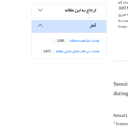
شد. مقایسه‌ها نشان داد که
برای شبیه‌سازی دما و رطوبت، پیکربندی 3 شامل طرحواره‌های خُردفیزیک لین، لایه مرزی سیاره‌ای MRF، همرفت کومه‌ای کین فریج، تابش موج بلند RRTM،
ارجاع به این مقاله
زیک لین، لایه مرزی
و سطح زمین PLEIM-XIU خطای کمتری نسبت به
آمار
 عمدتا
تعداد مشاهده مقاله
1,295
تعداد دریافت فایل اصل مقاله
1,475
Sensit
durin
Behzad 
1
Science 