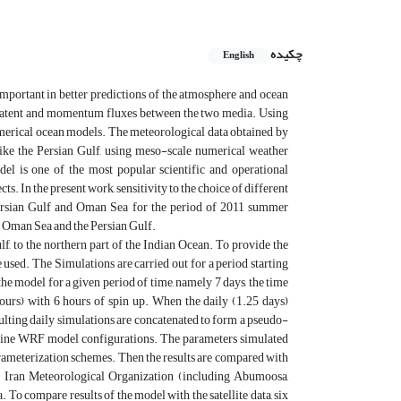
چکیده
English
important in better predictions of the atmosphere and ocean
, latent and momentum fluxes between the two media. Using
merical ocean models. The meteorological data obtained by
like the Persian Gulf, using meso-scale numerical weather
l is one of the most popular scientific and operational
. In the present work, sensitivity to the choice of different
ersian Gulf and Oman Sea for the period of 2011 summer
 Oman Sea and the Persian Gulf.
, to the northern part of the Indian Ocean. To provide the
sed. The Simulations are carried out for a period starting
e model for a given period of time, namely 7 days, the time
hours) with 6 hours of spin up. When the daily (1.25 days)
esulting daily simulations are concatenated to form a pseudo-
te nine WRF model configurations. The parameters simulated
arameterization schemes. Then the results are compared with
 of Iran Meteorological Organization (including Abumoosa,
o compare results of the model with the satellite data, six