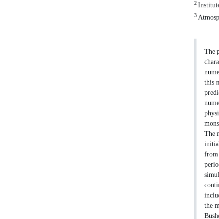
2
Institut
3
Atmosph
The p
chara
numer
this 
predi
numer
physi
monso
The m
initi
from 
perio
simul
conti
inclu
the m
Bushe