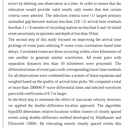
errors by deleting one observation at a time. In order to ensure that the
relocation would provide valid results, only events that met certain
criteria were selected. The selection criteria were (1) largest primary
azimuthal gap between stations less than 210°, (2) arrival time residuals
less than 1 s, (3) number of recording stations no less than 6, and (4) initial
event uncertainty in epicenter and depth of less than 10 km.
The second step of this study focused on improving the arrival time
pickings of event pairs utilizing P-wave cross-correlation-based time
delays. Correlated events are those occurring within a few kilometers of
one another to generate similar waveforms. All event pairs with
separation distances less than 10 kilometers were processed. The
differential times of event pairs with corresponding travel time residuals
for all observations were combined into a system of linear equations and
weighed based on the quality of arrival time picks. We computed a total
of more than 280000
P
-wave differential times and selected waveform
pairs with coefficients of 0.7 or larger.
In the third step, to minimize the effect of inaccurate velocity structure,
we applied the double-difference location approach. The algorithm,
hypoDD, determines relative locations within clusters of closely spaced
events using double-difference method developed by Waldhauser and
Ellsworth (2000). By relocating merely closely spaced events, this