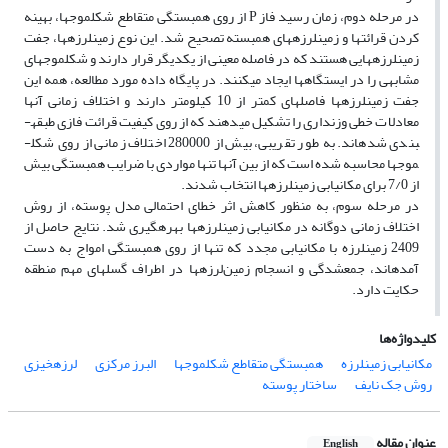
در مرحله دوم، زمان رسید فاز P از روی همبستگی متقاطع شکل­موج­ها، بهینه
کردن قرائت­ها و زمین­لرزه­های همبسته تصحیح شد. این نوع زمین­لرزه­ها، جفت
زمین­لرزه­هایی هستند که در فاصله معینی از یکدیگر قرار دارند و شکل­موج­های
مشابهی را در ایستگاه­ها ایجاد می­کنند. در پایگاه داده مورد مطالعه، همه این
جفت زمین­لرزه­ها فاصله­ای کمتر از 10 کیلومتر دارند و اختلاف زمانی آنها
معادلات خطی وزن­داری را تشکیل می­دهند که از روی کیفیت قرائت فازی طبقه­
بندی شده­اند. به طور تقریبی، بیش از 280000 اختلاف زمانی از روی شکل­
موج­ها محاسبه شده است که از بین آنها تنها مواردی با ضرایب همبستگی بیش
از 7/0 برای مکان­یابی زمین­لرزه­ها انتخاب شدند.
در مرحله سوم، به منظور کاهش اثر خطای احتمالی مدل پوسته، از روش
اختلاف زمانی دوگانه در مکان­یابی زمین­لرزه­ها بهره­گیری شد. نتایج حاصل از
2409 زمین­لرزه با مکان­یابی مجدد که تنها از روی همبستگی امواج به دست
آمده­اند، جمع­شدگی و انسجام زمین‌لرزه­ها در اطراف گسل­های مهم منطقه
حکایت دارد.
کلیدواژه‌ها
مکان­یابی زمین­لرزه
همبستگی متقاطع شکل­موج­ها
البرز مرکزی
لرزه­خیزی
روش جک نایف
ساختار پوسته
عنوان مقاله
English