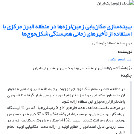
بهینه‌سازی مکان‌یابی زمین‌لرزه‌ها در منطقه البرز مرکزی با
استفاده از تأخیرهای زمانی همبستگی شکل‌موج‌ها
نوع مقاله : مقاله پژوهشی‌
نویسنده
علی اصغر متقی
پژوهشگاه بین المللی زلزله شناسی و مهندسی زلزله، تهران، ایران
چکیده
در مطالعه حاضر، تمام شکل­موج­های موجود برای منطقه البرز و مناطق همجوار
آن به منظور مکان­یابی بهینه زمین­لرزه­ها مورد بررسی قرار گرفته تا تصویری
واضح­تر از لرزه­خیزی این منطقه ارائه شود.
در مرحله نخست مطالعه، همه فازهای P و S زمین­لرزه­ها، که در 41 ایستگاه
لرزه­نگاری و بین طول و عرض­جغرافیایی 48 تا 54 و 33 تا 37 درجه در دسترس
بودند، دوباره قرائت شدند. سپس 4152 زمین­لرزه با روش جک­نایف، که قادر
است ارزیابی قابل اعتمادی از خطای اولیه را ارائه دهد، مکان­یابی اولیه انجام
گرفت.