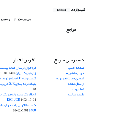
کلیدواژه‌ها
English
 waves
P-Sv waves
مراجع
دسترسی سریع
آخرین اخبار
صفحه اصلی
فراخوان ارسال مقاله بیست
درباره نشریه
ژئوفیزیک ایران
1405-01-31
اعضای هیات تحریریه
کسب رتبه Q4 مجله 
ارسال مقاله
پایگاه رده بندی SJR در پایان سال 2024
تماس با ما
18
نقشه سایت
ISC_JCR
1402-10-24
کسب بالاترین رتبه در ارزیا
1400
1401-02-03