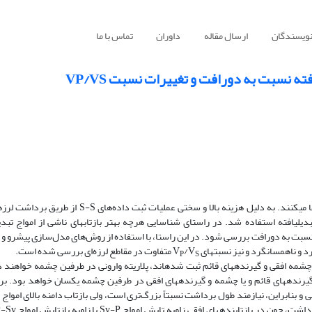
نویسندگان
ارسال مقاله
داوران
تماس با ما
ته نسبت به دورافت و تغییرات نسبت VP/VS
در امواج تبدیل­یافته استفاده شد. در راستای شناسایی هرچه بهتر بازتاب­های ناشی از امواج تبدی
 نسبت به دورافت بررسی شود. در این راستا، با استفاده از روش‌های مدل‌سازی پیشرو و 
د و ناهمسانگرد و نیز نسبت­های V
/V
متفاوت در مقاطع لرزه‌ای بررسی شده است.
P
S
ا چشمه افقی و گیرنده­های قائم ثبت ‌شده­اند، پلاریته وارونی در طرفین چشمه خواهند
 گیرنده­های قائم و یا چشمه و گیرنده­های افقی در طرفین چشمه یکسان خواهد بود. ب
ز زاویه بحرانی و بنابراین، نیازمند طول برداشت نسبتاً بزرگ‌تری است، ولی بازتاب دامنه بالای امواج