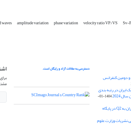
d waves
amplitude variation
phase variation
velocity ratio VP/VS
Sv-P
اشت
دسترسی به مقالات آزاد و رایگان است.
 و دومین کنفرانس
برای 
مشتر
ژئوفیزیک ایران در رتبه بندی
1404-01-
ارتقا رنک مجله ژئوفیزیک ایران به Q2 در پایگاه
بی نشریات وزارت علوم