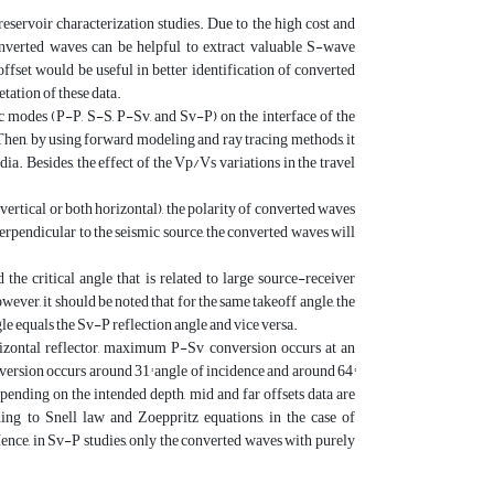
reservoir characterization studies. Due to the high cost and
 converted waves can be helpful to extract valuable S-wave
fset would be useful in better identification of converted
etation of these data.
mic modes (P-P, S-S, P-Sv, and Sv-P) on the interface of the
 Then, by using forward modeling and ray tracing methods, it
a. Besides, the effect of the Vp/Vs variations in the travel
vertical or both horizontal), the polarity of converted waves
 perpendicular to the seismic source, the converted waves will
he critical angle that is related to large source-receiver
wever, it should be noted that for the same takeoff angle, the
e equals the Sv-P reflection angle and vice versa.
rizontal reflector, maximum P-Sv conversion occurs at an
version occurs around 31° angle of incidence and around 64°
pending on the intended depth, mid and far offsets data are
ing to Snell law and Zoeppritz equations, in the case of
nce, in Sv-P studies, only the converted waves with purely