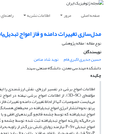
صفحه اصلی
مرور
اطلاعات نشریه
راهنمای 
مدل‌سازی تغییرات دامنه و فاز امواج تبدیل‌یاف
نوع مقاله : مقاله پژوهشی‌
نویسندگان
حسین جدیری اکبری فام
نوید شاد منامن
دانشکده مهندسی معدن، دانشگاه صنعتی سهند
چکیده
مؤلفه‌ای (3D-9C)، از اطلاعات امواج برشی نهفته 
می‌بایست خصوصیات آنها از لحاظ تغییرات دامنه و تغییرات فاز
پرتو، نحوه انتشار انرژی امواج تبدیل­یافته در محیط‌های همسانگر
امواج تبدیل­یافته که توسط چشمه قائم و گیرنده­های افقی و ی
درحالی‌که پلاریته امواج تبدیل­یافته ثبت شده توسط چشمه و
امواج تبدیلی P-Sv نیازمند زوایای تابش بزرگ‌تر ا