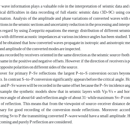
 wave information plays a valuable role in the interpretation of seismic data and 
ical difficulties in data recording of full elastic seismic data (3D-9C), using
mation. Analysis of the amplitude and phase variations of converted waves with of
ctions in the seismic sections and uncertainty reduction in the processing and interpr
is regard, by using Zoeppritz equations, the energy distribution of different seis
s with different acoustic impedances at various incidence angles has been studied.
d be obtained that how converted waves propagate in isotropic and anisotropic medi
and amplitude of the converted modes are inspected.
ata recorded by receivers oriented in the same direction as the seismic source (both 
e same in the positive and negative offsets. However, if the direction of receivers is
opposite polarities on different sides of the source.
ver, for primary P-Sv reflections, the largest P-to-S conversion occurs beyond t
ts. In contrast, S-to-P conversion significantly appears before the critical angle. Ho
and P-Sv waves will be recorded in the same offset, because the P-Sv incidence angl
xample, the synthetic models show that in seismic layers with Vp/Vs = and ho
ence angle of about 64° and reflection angle of about 31°, while maximum Sv-P con
 of reflection. This means that from the viewpoint of source-receiver distance, de
sary for good recording of the conversion mode reflections. Moreover, accord
rting Sv to P, the transmitting converted P-wave would have a small amplitude. He
coming and purely P reflection are considered.