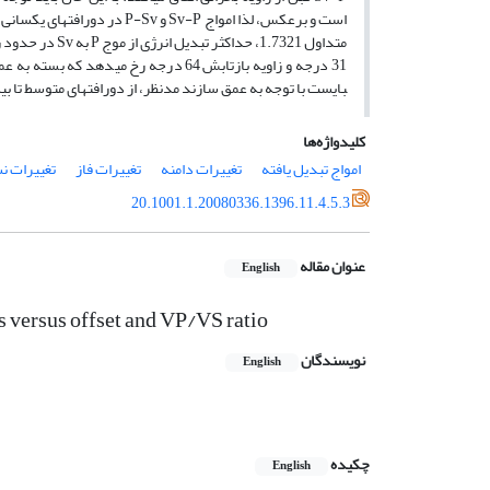
است و برعکس، لذا امواج Sv-P
31 درجه و زاویه بازتابش 64 درجه رخ می­ده
بایست با توجه به عمق­ سازند مدنظر، از دورافت­های متوسط تا ب
کلیدواژه‌ها
امواج تبدیل یافته
تغییرات دامنه
تغییرات فاز
تغییرات نسب
20.1001.1.20080336.1396.11.4.5.3
عنوان مقاله
English
 versus offset and VP/VS ratio
نویسندگان
English
چکیده
English