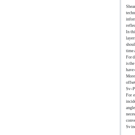
Shear
techn
infor
refle
In th
layer
shoul
time 
For d
is th
have 
Moreo
offse
Sv-P 
For e
incid
angle
neces
conve
Sv in