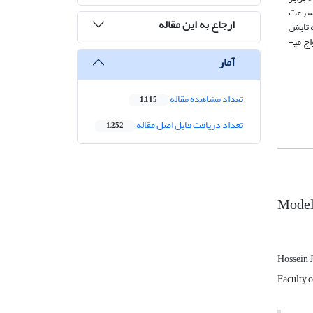
سبت سرعت
ارجاع به این مقاله
درجه و حداکثر تبدیل امواج Sv-P در حول زاویه تابش
اج می­
آمار
تعداد مشاهده مقاله
1,115
تعداد دریافت فایل اصل مقاله
1,252
Modeli
Hossein 
Faculty 