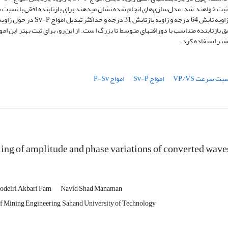
 و P-Sv در دورافت­های یکسانی ثبت خواهند شد. مدل‌سازی‌های انجام شده نشان می­دهند برای بازتابنده افقی با ن
متداول 1.7321، حداکثر تبدیل انرژی از موج P به Sv در حدود زاویه تابش 64 درجه و زاویه بازتابش 31 
د که بسته به عمق بازتابنده متناسب با دورافت­های متوسط تا بزرگ است. از این‌رو، برای ثبت بهتر این امو
یشتر استفاده کرد.
ت سرعت VP/VS
امواج Sv-P
امواج P-Sv
ng of amplitude and phase variations of converted waves
Jodeiri Akbari Fam
Navid Shad Manaman
of Mining Engineering, Sahand University of Technology