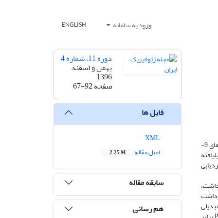
ورود به سامانه
ENGLISH
دوره 11، شماره 4
بهمن و اسفند
1396
صفحه
67-92
فایل ها
XML
اطلاعات امواج برشی در تفسیر لرزه‌ای، نقش ارزشمندی را ایفا می­کنند. به دلیل هزینه بالا و سختی عملیات ثبت داده‌های S-S از طریق برداشت لرزه­ای 9-
اصل مقاله
2.25 M
ل­یافته
ردیابی
سابقه مقاله
 داشت،
رداشت
 تبدیلی
هم رسانی
Sv-P قبل از زاویه بحرانی اتفاق می­افتد. با این حال باید توجه داشت، چون در بازتابنده­های افقی زاویه تابش امواج Sv-P با زاویه بازتابش امواج P-Sv برابر