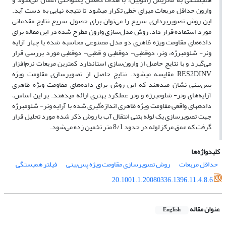
وارون حداقل مربعات میرای خطی تکرار می­شود تا نتیجه نهایی به دست آید.
این ‌روش تصویربرداری سریع را می‌توان برای حصول سریع نتایج مقدماتی
مورد استفاده قرار داد. روش مدل‌سازی وارون مطرح شده در این مقاله برای
داده‌های مقاومت ویژه ظاهری دو مدل مصنوعی محاسبه شده با چهار آرایه
ونر- شلومبرژه، ونر، دوقطبی- دوقطبی و قطبی- دوقطبی مورد بررسی قرار
می‌گیرد و با نتایج حاصل از وارون‌سازی استاندارد کمترین مربعات نرم‌افزار
RES2DINV مقایسه می­شود. نتایج حاصل از تصویرسازی مقاومت ویژه
پس‌بینی نشان می­دهند که این ‌روش برای داده‌های مقاومت ویژه ظاهری
آرایه‌های ونر- شلومبرژه و ونر عملکرد بهتری ارائه می­دهند. بر این اساس،
داده­های واقعی مقاومت ویژه ظاهری اندازه‌گیری شده با آرایه ونر- شلومبرژه
جهت تصویرسازی یک لوله بتنی انتقال آب با روش ذکر شده مورد تحلیل قرار
گرفت که عمق مرکز لوله در حدود 8/1 متر تخمین زده می‌شود.
کلیدواژه‌ها
حداقل مربعات
روش تصویرسازی مقاومت ویژه پس‌بینی
فیلتر همبستگی
20.1001.1.20080336.1396.11.4.8.6
عنوان مقاله
English