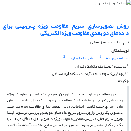
روش تصویرسازی سریع مقاومت ویژه پس‌بینی برای
داده‌های دو بعدی مقاومت ویژه الکتریکی
نوع مقاله : مقاله پژوهشی‌
نویسندگان
2
1
عطا اسحق زاده
علیرضا حاجیان
1
موسسه ژئوفیزیک دانشگاه تهران
2
گروه فیزیک، واحد نجف آباد، دانشگاه آزاداسلامی
چکیده
در این مقاله به­منظور به دست آوردن سریع یک تصویر مقاومت ویژه
زیرسطحی تقریبی از منطقه تحت مطالعه و به­عنوان یک مدل اولیه در روش
وارون‌سازی جهت کاهش ابهامات، روش تصویرسازی مقاومت ویژه پس‌بینی
به‌عنوان یک روش وارون‌سازی سریع داده­های دو بعدی بررسی می‌شود. ابتدا
وارون‌سازی خطی ماتریس مقادیر مقاومت ویژه ظاهری با حل حداقل مربعات با
یک‌بار تکرار حاصل می‌شود. سپس، بر اساس نتایج به‌دست‌آمده، یک فیلتر
همبستگی به ماتریس ژاکوبین، با هدف کاهش یکنواختی اعمال می‌شود و