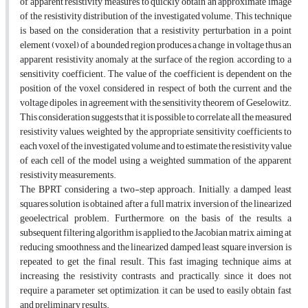
of apparent resistivity measures to quickly obtain an approximate image
of the resistivity distribution of the investigated volume. This technique
is based on the consideration that a resistivity perturbation in a point
element (voxel) of a bounded region produces a change in voltage thus an
apparent resistivity anomaly at the surface of the region, according to a
sensitivity coefficient. The value of the coefficient is dependent on the
position of the voxel considered in respect of both the current and the
voltage dipoles, in agreement with the sensitivity theorem of Geselowitz.
This consideration suggests that it is possible to correlate all the measured
resistivity values, weighted by the appropriate sensitivity coefficients to
each voxel of the investigated volume and to estimate the resistivity value
of each cell of the model using a weighted summation of the apparent
resistivity measurements.
The BPRT considering a two-step approach. Initially, a damped least
squares solution is obtained after a full matrix inversion of the linearized
geoelectrical problem. Furthermore, on the basis of the results, a
subsequent filtering algorithm is applied to the Jacobian matrix, aiming at
reducing smoothness, and the linearized damped least square inversion is
repeated to get the final result. This fast imaging technique aims at
increasing the resistivity contrasts, and practically, since it does not
require a parameter set optimization, it can be used to easily obtain fast
and preliminary results.