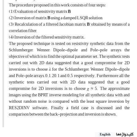
The procedure proposed in this work consists of four steps:
(1) Evaluation of sensitivity matrix
B
,
(2) Inversion of matrix
B
using a damped LSQR solution,
(3) Recalculation of a filtered Jacobian matrix
B
‘ obtained by means of a
correlation filter,
(4) Inversion of the filtered sensitivity matrix.
The proposed technique is tested on resistivity synthetic data from the
Schlumberger, Wenner, Dipole-dipole and Pole-pole arrays, the
objective of which is to find the optimal parameter set. The synthetic tests
carried out with 2D data suggested that a good compromise for 2D
inversions is to choose 𝜆 for the Schlumberger, Wenner, Dipole-dipole
and Pole-pole arrays, 0.1, 20, 1 and 0.5, respectively. Furthermore, all the
synthetic tests carried out with 2D data suggested that a good
compromise for 2D inversions is to choose 𝜒 ≈ 5. The approximate
images using the BPRT inverse modeling for all synthetic data, with and
without random noise, is compared with the least square inversion by
RES2DINV software. Finally, a field case is discussed, and the
comparison between the back-projection and inversion is shown.
کلیدواژه‌ها
English