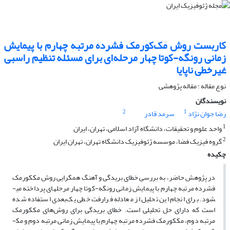
کاربست روش مک‌کورمک فشرده مرتبه چهارم با پیمایش
زمانی رونگه‌-کوتا چهار مرحله‌ای برای مسئله تنظیم راسبی
غیرخطی ناپایا
نوع مقاله : مقاله پژوهشی‌
نویسندگان
2
1
رضا جوان نژاد
سرمد قادر
1
واحد علوم و تحقیقات، دانشگاه آزاد اسلامی، تهران، ایران
2
گروه فیزیک فضا، موسسه ژئوفیزیک دانشگاه تهران، تهران ایران
چکیده
در پژوهش حاضر، به بررسی خطای بریدگی و آهنگ همگرایی روش مک­کورمک
فشرده مرتبه چهارم با پیمایش زمانی رونگه-کوتا چهار مرحله­ای پرداخته می­
شود. برای انجام این تحلیل از معادله فرارفت خطی یک‌بعدی استفاده شده
است که دارای حل تحلیلی است. خطای بریدگی برای روش‌های مک­کورمک
مرتبه دوم، مک­کورمک فشرده مرتبه چهارم با پیمایش زمانی مرتبه دوم و مک­