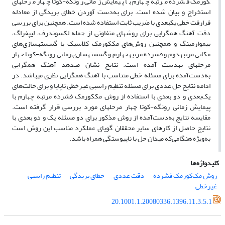
کورمک فشرده مرتبه چهارم با پیمایش زمانی رونگه-کوتا چهار مرحله­ای
استخراج و بیان شده است. برای به‌دست آوردن خطای بریدگی از معادله
فرارفت خطی یک­بعدی با ضریب ثابت استفاده شده ‌است. همچنین برای بررسی
دقت آهنگ همگرایی برای روش­های متفاوتی از جمله لکس­وندرف، لیپ­فراگ،
بیم­وارمینگ و همچنین روش‌های مک­کورمک کلاسیک با گسسته­سازی‌های
مکانی مرتبه­دوم و فشرده مرتبه­چهارم و گسسته­سازی زمانی رونگه-کوتا چهار
مرحله­ای به­دست آمده است. نتایج نشان می­دهد آهنگ همگرایی
به‌دست‌آمده برای مسئله خطی متناسب با آهنگ همگرایی نظری می­باشد. در
ادامه نتایج حل عددی برای مسئله تنظیم راسبی غیرخطی ناپایا و برای حالت‌های
یک‌بعدی و دو بعدی با استفاده از روش مک­کورمک فشرده مرتبه چهارم با
پیمایش زمانی رونگه-کوتا چهار مرحله­ای مورد بررسی قرار گرفته است.
مقایسه نتایج به‌دست‌آمده از روش مذکور برای دو مسئله یک و دو بعدی با
نتایج حاصل از کارهای سایر محققان گویای عملکرد مناسب این روش است
به‌ویژه هنگامی‌که میدان حل با ناپیوستگی همراه باشد.
کلیدواژه‌ها
روش مک‌کورمک فشرده
دقت عددی
خطای بریدگی
تنظیم راسبی
غیرخطی
20.1001.1.20080336.1396.11.3.5.1