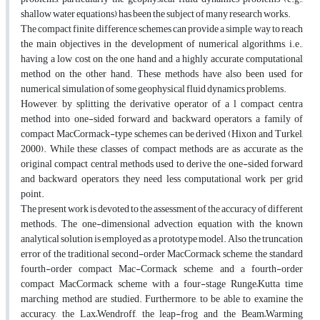
shallow water equations) has been the subject of many research works.
The compact finite difference schemes can provide a simple way to reach
the main objectives in the development of numerical algorithms, i.e.,
having a low cost on the one hand and a highly accurate computational
method on the other hand. These methods have also been used for
numerical simulation of some geophysical fluid dynamics problems.
However, by splitting the derivative operator of a l compact centra
method into one-sided forward and backward operators, a family of
compact MacCormack-type schemes can be derived (Hixon and Turkel,
2000). While these classes of compact methods are as accurate as the
original compact central methods used to derive the one-sided forward
and backward operators, they need less computational work per grid
point.
The present work is devoted to the assessment of the accuracy of different
methods. The one-dimensional advection equation with the known
analytical solution is employed as a prototype model. Also, the truncation
error of the traditional second-order MacCormack scheme, the standard
fourth-order compact Mac-Cormack scheme, and a fourth-order
compact MacCormack scheme with a four-stage Runge–Kutta time
marching method are studied. Furthermore, to be able to examine the
accuracy, the Lax–Wendroff, the leap-frog and the Beam–Warming