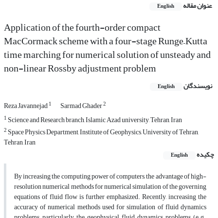
عنوان مقاله
English
Application of the fourth-order compact
MacCormack scheme with a four-stage Runge–Kutta
time marching for numerical solution of unsteady and
non-linear Rossby adjustment problem
نویسندگان
English
1
2
Reza Javannejad
Sarmad Ghader
1
Science and Research branch, Islamic Azad university, Tehran, Iran
2
Space Physics Department, Institute of Geophysics, University of Tehran,
Tehran, Iran
چکیده
English
By increasing the computing power of computers, the advantage of high-
resolution numerical methods for numerical simulation of the governing
equations of fluid flow is further emphasized. Recently, increasing the
accuracy of numerical methods used for simulation of fluid dynamics
problems, particularly the geophysical fluid dynamics problems (e.g.,