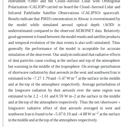
Instrument (OMI) and the Cloud-Aerosol Lidar with Orthogonal
Polarization (CALIOP) carried on board the Cloud-Aerosol Lidar and
Infrared Pathfinder Satellite Observations (CALIPSO) spacecraft.
Results indicate that PM10 concentration in Ahwaz is overestimated by
the model, while simulated aerosol optical depth (AOD) is
underestimated compared to the observed AERONET data. Relatively,
good agreement is found between the model results and satellite products,
and temporal evolution of the dust events is also well-simulated. Thus,
generally, the performance of the model is acceptable for accurate
simulation of the dust event. Our analysis indicated that radiative effects
of dust particles cause cooling at the surface and top of the atmosphere,
but warming in the middle of the troposphere. On average, perturbation
of shortwave radiation by dust aerosols in the west, and southwest Iran is
-2
estimated to be -7.27, 1.79 and -5.47 W m
at the surface, in the middle
and at the top of the atmosphere, respectively. Average perturbation of
the longwave radiation by dust aerosols over the same region was
estimated to be 2.2, -1.61 and 0.59 W m-2 at the surface, in the middle
and at the top of the atmosphere, respectively. Thus, the net (shortwave +
longwave) radiative effect of dust aerosols averaged in west and
-2
southwest Iran is found to be -5.07, 0.19 and -4.88 W m
at the surface,
in the middle and at the top of the atmosphere, respectively.