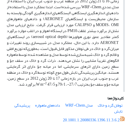
زمانی 16 تا 21 ژوئن 2012 در منطقه غرب و جنوب غرب ایران با استفاده از
مدل عددی WRF-Chem بررسی شده است. ابتدا عملکرد مدل با استفاده از
داده­های اندازه­گیری ایستگاهی (ایستگاه­های اندازه­گیری آلودگی وابسته به
سازمان محیط‌زیست و ایستگاه­های AERONET) و داده­های ماهواره­ای
MODIS، OMI و CALIPSO مورد ارزیابی قرار گرفت. نتایج ارزیابی مدل
نشان از برآورد بیشتر غلظت PM10 در ایستگاه اهواز و در اغلب موارد برآورد
کمتر مقادیر عمق نوری هواویزها (aerosol optical depth) در ایستگاه­های
AERONET دارد. با این حال، عملکرد مدل در شبیه­سازی روند تغییرات و
میزان گرد و خاک در طی توفان مذکور قابل قبول است، به‌طوری‌که توزیع افقی
و قائم گرد و خاک شبیه‌سازی‌شده توسط مدل و مشاهده شده توسط ماهواره
الگوهای تقریباً مشابهی را نشان می‌دهند. ذرات گرد و خاک در سقف جوّ و
سطح زمین دارای اثرهای سرمایشی، اما در میانه جوّ دارای اثر گرمایشی
هستند. میانگین پریشیدگی تابش طول موج کوتاه توسط گرد و خاک در منطقه
غرب و جنوب غرب ایران در بازه زمانی 17 تا 20 ژوئن 2012 در سطح زمین،
-2
میانه جوّ و سقف جوّ به‌ترتیب 27/7-، 79/1 و W m
47/5 برآورد شد.
کلیدواژه‌ها
توفان گرد و خاک
مدل WRF-Chem
داده‌های ماهواره
پریشیدگی
تابش
20.1001.1.20080336.1396.11.3.6.2