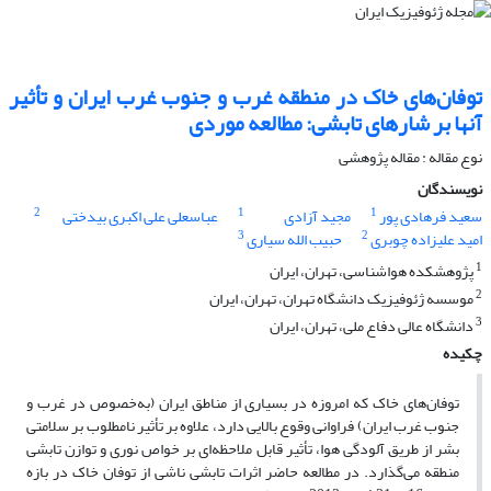
توفان‌های‌ خاک در منطقه غرب و جنوب غرب ایران و تأثیر
آنها بر شار‌های تابشی: مطالعه موردی
نوع مقاله : مقاله پژوهشی‌
نویسندگان
2
1
1
سعید فرهادی پور
مجید آزادی
عباسعلی علی اکبری بیدختی
3
2
امید علیزاده چوبری
حبیب الله سیاری
1
پژوهشکده هواشناسی، تهران، ایران
2
موسسه ژئوفیزیک دانشگاه تهران، تهران، ایران
3
دانشگاه عالی دفاع ملی، تهران، ایران
چکیده
توفان‌های خاک که امروزه در بسیاری از مناطق ایران (به‌خصوص در غرب و
جنوب غرب ایران) فراوانی وقوع بالایی دارد، علاوه بر تأثیر نامطلوب بر سلامتی
بشر از طریق آلودگی هوا، تأثیر قابل‌ ملاحظه‌ای بر خواص نوری و توازن تابشی
منطقه می‌گذارد. در مطالعه حاضر اثرات تابشی ناشی از توفان خاک در بازه