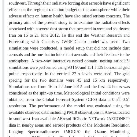
southwest. Through their radiative forcing, dust aerosols have significant
effects on the regional radiation budget of the atmosphere, while their
adverse effects on human health have also raised serious concerns. The
primary aim of the present study is to examine the radiation effects
associated with a severe dust storm that occurred in west and southwest
Iran on 16 to 21 June 2012. To this end, the Weather Research and
Forecasting with Chemistry (WRF-Chem) model was used. Two
simulations were conducted: a model setup that did not include dust
aerosols, and the one that included dust aerosols and their feedback to the
atmosphere. A two-way interactive nested domain (nesting ratio:1:3)
simulations were performed using 98 Í 90 and 151 Í 139 horizontal grid
points, respectively. In the vertical, 27 σ-levels were used. The grid
spacing for the two domains were 45 and 15 km, respectively.
Simulations ran from 16 to 22 June 2012, and the first 24 hours was
considered as the spin-up time. Meteorological initial conditions were
obtained from the Global Forecast System (GFS) data at 0.5˚Í 0.5˚
resolution. The performance of the model was evaluated using the
available observed data, including PM10 observations in Ahwaz located
in southwest Iran, available AErosol RObotic NETwork (AERONET)
data in nearby areas, and aerosol products of the Moderate Resolution
Imaging Spectroradiometer (MODIS), the Ozone Monitoring