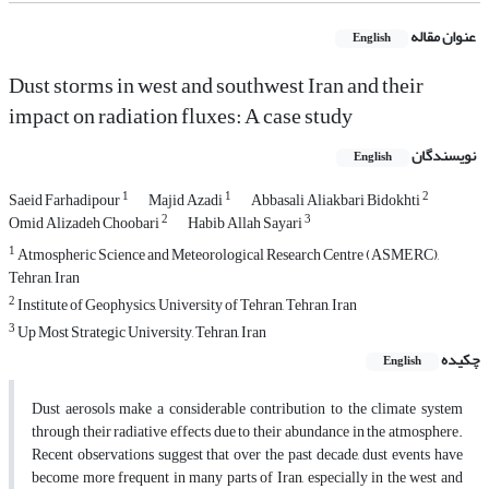
عنوان مقاله
English
Dust storms in west and southwest Iran and their
impact on radiation fluxes: A case study
نویسندگان
English
1
1
2
Saeid Farhadipour
Majid Azadi
Abbasali Aliakbari Bidokhti
2
3
Omid Alizadeh Choobari
Habib Allah Sayari
1
Atmospheric Science and Meteorological Research Centre (ASMERC),
Tehran, Iran
2
Institute of Geophysics, University of Tehran, Tehran, Iran
3
Up Most Strategic University, Tehran, Iran
چکیده
English
Dust aerosols make a considerable contribution to the climate system
through their radiative effects due to their abundance in the atmosphere.
Recent observations suggest that over the past decade, dust events have
become more frequent in many parts of Iran, especially in the west and