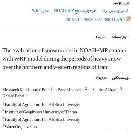
کلیدواژه‌ها
کسر پوشش برف
طرحواره سطح NOAH-MP
مدل WRF
20.1001.1.20080336.1396.11.4.9.7
عنوان مقاله
English
The evaluation of snow model in NOAH-MP coupled
with WRF model during the periods of heavy snow
over the northern and western regions of Iran
نویسندگان
English
1
2
3
Mehraneh Khodamorad Pour
Parviz Irannejad
Samira Akhavan
4
Khaled Babei
1
Faculty of Agriculture Bu-Ali Sina University
2
Institute of Geophysics, University of Tehran
3
Faculty of Agriculture Bu-Ali Sina University
4
Water Organization