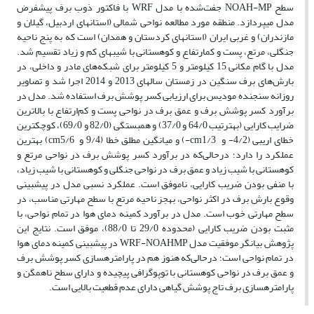
سطح NOAH-MP جفت‌شده با مدل WRF با فاکتور ذوب برف پیش­فرض
مدل می­پردازد. منطقه مورد مطالعه نواحی شمالی (استان­های اردبیل، گیلان و
مازندران) و غربی ایران (استان­های کردستان و همدان) است که به پنج ناحیه
جنگلی، مرتع، پست و کم­ارتفاع و کوهستانی با شیب­های کم و زیاد تقسیم شد.
مدل با گام مکانی 15 کیلومتر و 5 کیلومتر برای شبکه‌های مادر و داخلی، در
بارش‌های برف سنگین در زمستان سال­های 2013 و 2014 اجرا شد و تصاویر
روزانه سنجنده مودیس برای ارزیابی کسر پوشش برف استفاده شد. مدل در
برآورد کسر پوشش برف و عمق برف در نواحی پست و کم‌ارتفاع با بالاترین
ضرایب کارایی (به­ترتیب 64/0 و 37/0) و همبستگی (82/0 و 69/0)، کوچک­ترین
خطای اریبی (4/2- و cm1/3-) و میانگین مطلق خطا (9/4 و cm5/6) بهترین
عملکرد را دارد؛ درحالی‌که در برآورد کسر پوشش برف در نواحی مرتع و
کوهستانی با شیب زیاد و عمق برف در نواحی جنگلی و کوهستانی با شیب زیاد،
با منفی بودن ضریب کارایی، ناموفق است. عملکرد نسبی مدل در پیش­بینی
وقوع بارش برف در اکثر نواحی، به­جز ناحیه مرتع با سطح مهارتی مناسب، در
سطح مهارتی خوب است. مدل در برآورد کمینه دمای هوا در تمام نواحی، با
مثبت بودن ضریب کارایی (محدوده 29/0 تا 88/0)، موفق است. نتایج این
پژوهش بیانگر موفقیت مدل WRF-NOAHMP در پیش­بینی کمینه دمای هوا
در تمام نواحی است؛ درحالی‌که هنوز هم در پارامتره­سازی کسر پوشش برف
و عمق برف در نواحی کوهستانی با توپوگرافی پیچیده و دارای سطح ناهمگن و
پارامتره­سازی برف تاج ­پوشش گیاهی دارای عدم قطعیت بالایی است.