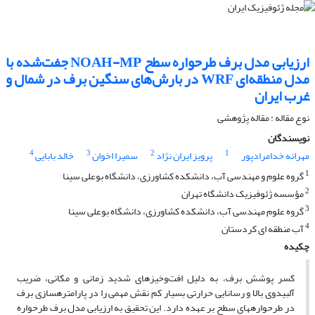
ارزیابی مدل برف طرحواره سطح NOAH-MP جفت‌شده با
مدل منطقه‌ای WRF در بارش‌های سنگین برف در شمال و
غرب ایران
نوع مقاله : مقاله پژوهشی‌
نویسندگان
4
3
2
1
مهرانه خدامرادپور
پرویز ایران نژاد
سمیرا اخوان
خالد بابایی
1
گروه علوم و مهندسی آب، دانشکده کشاورزی، دانشگاه بوعلی سینا
2
مؤسسه ژئوفیزیک دانشگاه تهران
3
گروه علوم مهندسی آب، دانشکده کشاورزی، دانشگاه بوعلی سینا
4
آب منطقه ای کردستان
چکیده
کسر پوشش برف، به دلیل افت‌وخیزهای شدید زمانی و مکانی، ضریب
آلبیدوی بالا و رسانایی حرارتی بسیار کم نقش مهمی را در پارامتره­سازی برف
در طرحواره­های سطح بر عهده دارد. این تحقیق به ارزیابی مدل برف طرحواره