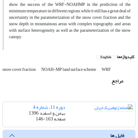
show the success of the WRF-NOAHMP in the prediction of the
minimum temperature in different regions, while it still has a great deal of
uncertainty in the parameterization of the snow cover fraction and the
snow depth in mountainous areas with complex topography and areas
with surface heterogeneity as well as the parameterization of the snow
canopy.
کلیدواژه‌ها
English
snow cover fraction
NOAH-MP land surface scheme
WRF
مراجع
دوره 11، شماره 4
بهمن و اسفند 1396
صفحه
146-163
فایل ها