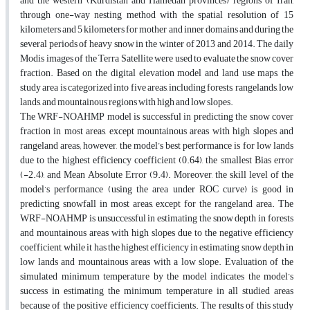
and the western (Kurdistan and Hamedan provinces) regions of Iran,
through one-way nesting method with the spatial resolution of 15
kilometers and 5 kilometers for mother and inner domains and during the
several periods of heavy snow in the winter of 2013 and 2014. The daily
Modis images of the Terra Satellite were used to evaluate the snow cover
fraction. Based on the digital elevation model and land use maps, the
study area is categorized into five areas, including forests, rangelands, low
lands, and mountainous regions with high and low slopes.
The WRF-NOAHMP model is successful in predicting the snow cover
fraction in most areas, except mountainous areas with high slopes and
rangeland areas; however, the model’s best performance is for low lands
due to the highest efficiency coefficient (0.64), the smallest Bias error
(-2.4), and Mean Absolute Error (9.4). Moreover, the skill level of the
model’s performance (using the area under ROC curve) is good in
predicting snowfall in most areas, except for the rangeland area. The
WRF-NOAHMP is unsuccessful in estimating the snow depth in forests
and mountainous areas with high slopes due to the negative efficiency
coefficient, while it has the highest efficiency in estimating snow depth in
low lands and mountainous areas with a low slope. Evaluation of the
simulated minimum temperature by the model indicates the model’s
success in estimating the minimum temperature in all studied areas
because of the positive efficiency coefficients. The results of this study