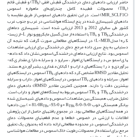
حاضر ارزیابی داده­های دمای درخشندگی قطبش افقی (TB
) و قطبش قائم
h
(TB
) محصولات قطبیده کامل چندزاویه‌ای ماهواره اسموس
v
(MIR_SCLF1C) است. در این تحقیق داده­های اسموس از طریق مقایسه با
داده­های شبیه­سازی شده در پنج ایستگاه­ هواشناسی در غرب و جنوب غرب
کشور طی سال­های 2012 و 2013 ارزیابی شده است. شبیه­سازی دماهای
درخشندگی TB
و TB
با استفاده از مدل گسیل مایکروویو نوار L-از زیست­
v
h
کره (مدل L-MEB) در ایستگاه­های مطالعاتی صورت گرفت که نتیجه آن
دستیابی به پنج سری داده مرجع دمای درخشندگی برای ارزیابی مشاهدات
اسموس بود. نتایج ارزیابی دماهای درخشندگی اسموس نشان داد که داده­
های اسموس در ایستگاه­های اهواز، سرارود و سرابله دارای مقداری کم­
برآوردی و در ایستگاه­های داراب و اکباتان مقداری بیش­برآوردی هستند.
تحلیل مقادیر RMSD مشخص کرد که داده­های TB
اسموس در ایستگاه­های
h
اهواز، سرابله و داده­های TB
اسموس در ایستگاه­های اهواز، داراب و سرابله
v
بیشترین دقت را دارند. همچنین کمترین مقادیر cRMSD داده­های دمای
درخشندگی TB
و TB
اسموس مربوط به ایستگاه‌های اهواز و داراب است.
v
h
تحلیل ضرایب همبستگی بین مشاهدات اسموس و داده­های شبیه‌سازی شده
بیانگر همبستگی خوب (9/0-8/0 R
= و 93/0-81/0R
= ) بین داده­ها
TBv
TBh
در همه ایستگاه­های مطالعاتی بود. در مجموع یافته­های حاصل از این پژوهش
اطلاعات با ارزشی در خصوص خطاها و عدم قطعیت­های محصولات دمای
درخشندگی اسموس در محدوده مطالعاتی ارائه داده که به‌عنوان یک تحقیق
مرجع برای استفاده از محصولات رطوبت خاک اسموس در مطالعات هواشناسی
و آب­شناسی کاربرد دارند.