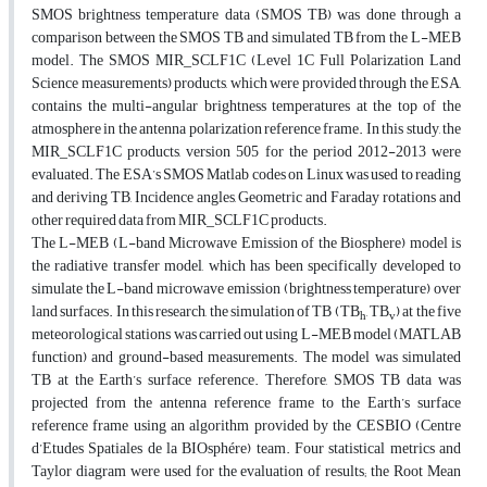
SMOS brightness temperature data (SMOS TB) was done through a
comparison between the SMOS TB and simulated TB from the L-MEB
model. The SMOS MIR_SCLF1C (Level 1C Full Polarization Land
Science measurements) products, which were provided through the ESA,
contains the multi-angular brightness temperatures at the top of the
atmosphere in the antenna polarization reference frame. In this study, the
MIR_SCLF1C products, version 505 for the period 2012-2013 were
evaluated. The ESA’s SMOS Matlab codes on Linux was used to reading
and deriving TB, Incidence angles, Geometric and Faraday rotations and
other required data from MIR_SCLF1C products.
The L-MEB (L-band Microwave Emission of the Biosphere) model is
the radiative transfer model, which has been specifically developed to
simulate the L-band microwave emission (brightness temperature) over
land surfaces. In this research, the simulation of TB (TB
, TB
) at the five
h
v
meteorological stations was carried out using L-MEB model (MATLAB
function) and ground-based measurements. The model was simulated
TB at the Earth’s surface reference. Therefore, SMOS TB data was
projected from the antenna reference frame to the Earth’s surface
reference frame using an algorithm provided by the CESBIO (Centre
d’Etudes Spatiales de la BIOsphére) team. Four statistical metrics and
Taylor diagram were used for the evaluation of results; the Root Mean