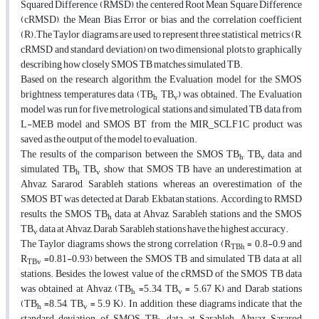
Squared Difference (RMSD), the centered Root Mean Square Difference
(cRMSD), the Mean Bias Error or bias and the correlation coefficient
(R).The Taylor diagrams are used to represent three statistical metrics (R,
cRMSD and standard deviation) on two dimensional plots to graphically
describing how closely SMOS TB matches simulated TB.
Based on the research algorithm, the Evaluation model for the SMOS
brightness temperatures data (TB
, TB
) was obtained. The Evaluation
h
v
model was run for five metrological stations and simulated TB data from
L-MEB model and SMOS BT from the MIR_SCLF1C product was
saved as the output of the model to evaluation.
The results of the comparison between the SMOS TB
, TB
data and
h
v
simulated TB
, TB
show that SMOS TB have an underestimation at
h
v
Ahvaz, Sararod, Sarableh stations, whereas an overestimation of the
SMOS BT was detected at Darab, Ekbatan stations. According to RMSD
results, the SMOS TB
data at Ahvaz, Sarableh stations and the SMOS
h
TB
data at Ahvaz, Darab, Sarableh stations have the highest accuracy.
v
The Taylor diagrams shows the strong correlation (R
= 0.8-0.9 and
TBh
R
=0.81-0.93) between the SMOS TB and simulated TB data at all
TBv
stations. Besides, the lowest value of the cRMSD of the SMOS TB data
was obtained at Ahvaz (TB
=5.34, TB
= 5.67 K) and Darab stations
h
v
(TB
=8.54, TB
= 5.9 K). In addition, these diagrams indicate that the
h
v
standard deviation of SMOS TB
data at Sarableh, Ahvaz, Sararod