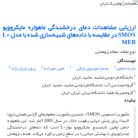
ارزیابی مشاهدات دمای درخشندگی ماهواره مایکروویو
SMOS در مقایسه با داده‌های شبیه‌سازی شده با مدل L-
MEB
نوع مقاله : مقاله پژوهشی‌
نویسندگان
3
2
2
1
مژده جامعی
محمد موسوی بایگی
امین علیزاده
پرویز ایران نژاد
1
دانشگاه فردوسی مشهد، مشهد، ایران
2
گروه مهندسی آب، دانشگاه فردوسی مشهد، مشهد، ایران
3
گروه فیزیک فضا، دانشگاه تهران، تهران، ایران
چکیده
مأموریت اسموس (SMOS)، نخستین مأموریت ماهواره­ای آژانس­ فضایی اروپا
(ایسا) برای پایش جهانی رطوبت خاک، در سال 2009 آغاز شد. این ماهواره
حامل اولین تابش­سنج مایکروویو نوار-L است که دماهای درخشندگی
چندزاویه­ای با پوشش جهانی را در سطح زمین برآورد می‌­کند. هدف پژوهش