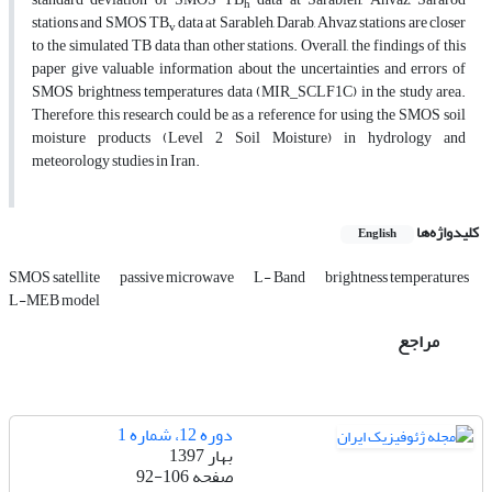
h
stations and SMOS TB
data at Sarableh, Darab, Ahvaz stations are closer
v
to the simulated TB data than other stations. Overall, the findings of this
paper give valuable information about the uncertainties and errors of
SMOS brightness temperatures data (MIR_SCLF1C) in the study area.
Therefore, this research could be as a reference for using the SMOS soil
moisture products (Level 2 Soil Moisture) in hydrology and
meteorology studies in Iran.
کلیدواژه‌ها
English
SMOS satellite
passive microwave
L- Band
brightness temperatures
L-MEB model
مراجع
دوره 12، شماره 1
بهار 1397
صفحه
92-106