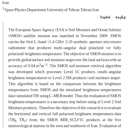
Iran
3
Space Physics Department, University of Tehran, Tehran, Iran
چکیده
English
The European Space Agency (ESA’s) Soil Moisture and Ocean Salinity
(SMOS) satellite mission was launched in November 2009. SMOS
carries the first L-band (1.4 GHz) 2-D synthetic aperture microwave
radiometer that produces multi-angular dual polarized (or fully
polarized) brightness temperature. The objective of SMOS mission is to
provide global surface soil moisture maps over the land surfaces with an
3
−3
accuracy of 0.04 m
m
. The SMOS soil moisture retrieval algorithm
was developed, which processes Level 1C products (multi-angular
brightness temperatures) to Level 2 SM products (soil moisture maps).
This algorithm is based on the comparison between the brightness
temperatures from SMOS and the simulated brightness temperatures
data (simulated TB) using L-MEB model. Thus, the evaluation of SMOS
brightness temperatures is a necessary step before using of Level 2 Soil
Moisture products. Therefore, the objective of this research is to evaluate
the horizontal and vertical full polarized brightness temperatures data
(TB
, TB
) from the SMOS MIR_SCLF1C products at the five
h
v
meteorological stations in the west and southwest of Iran. Evaluation of