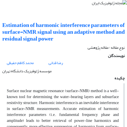
Estimation of harmonic interference parameters of
surface-NMR signal using an adaptive method and
residual signal power
نوع مقاله : مقاله پژوهشی‌
نویسندگان
رضا قناتی
محمد کاظم حفیظی
موسسه ژئوفیزیک دانشگاه تهران
چکیده
Surface nuclear magnetic resonance (surface-NMR) method is a well-
known tool for determining the water-bearing layers and subsurface
resistivity structure. Harmonic interference is an inevitable interference
in surface-NMR measurements. Accurate estimation of harmonic
interference parameters (i.e., fundamental frequency, phase and
amplitude) leads to better retrieval of power-line harmonics and
consequently, more effective suppression of harmonics from surface-