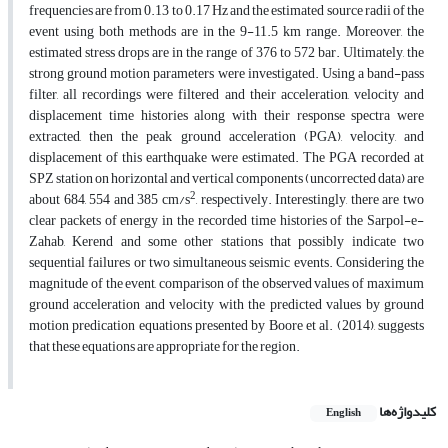
frequencies are from 0.13 to 0.17 Hz and the estimated source radii of the
event using both methods are in the 9-11.5 km range. Moreover, the
estimated stress drops are in the range of 376 to 572 bar. Ultimately, the
strong ground motion parameters were investigated. Using a band-pass
filter, all recordings were filtered and their acceleration, velocity and
displacement time histories along with their response spectra were
extracted, then the peak ground acceleration (PGA), velocity, and
displacement of this earthquake were estimated. The PGA recorded at
SPZ station on horizontal and vertical components (uncorrected data) are
2
about 684, 554 and 385 cm/s
, respectively. Interestingly, there are two
clear packets of energy in the recorded time histories of the Sarpol-e-
Zahab, Kerend and some other stations that possibly indicate two
sequential failures or two simultaneous seismic events. Considering the
magnitude of the event, comparison of the observed values of maximum
ground acceleration and velocity with the predicted values by ground
motion predication equations presented by Boore et al. (2014), suggests
that these equations are appropriate for the region.
کلیدواژه‌ها
English