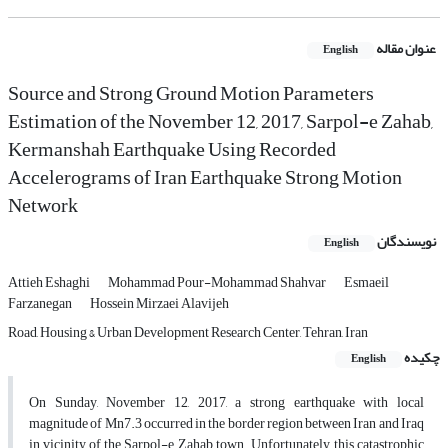
عنوان مقاله
English
Source and Strong Ground Motion Parameters
Estimation of the November 12, 2017, Sarpol-e Zahab,
Kermanshah Earthquake Using Recorded
Accelerograms of Iran Earthquake Strong Motion
Network
نویسندگان
English
Attieh Eshaghi
Mohammad Pour-Mohammad Shahvar
Esmaeil
Farzanegan
Hossein Mirzaei Alavijeh
Road, Housing & Urban Development Research Center, Tehran, Iran
چکیده
English
On Sunday, November 12, 2017, a strong earthquake with local
magnitude of Mn7.3 occurred in the border region between Iran and Iraq
in vicinity of the Sarpol-e Zahab town. Unfortunately, this catastrophic