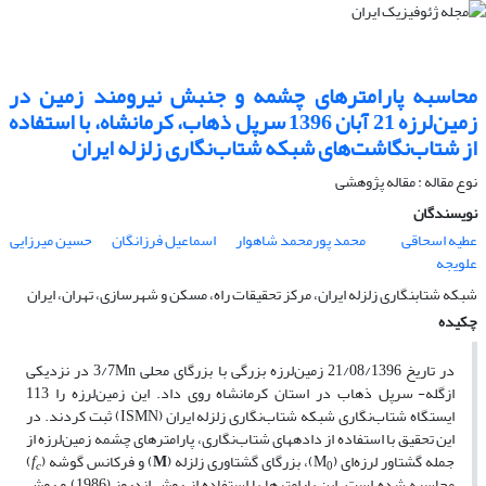
محاسبه پارامترهای چشمه و جنبش نیرومند زمین در
زمین‌لرزه 21 آبان 1396 سرپل ذهاب، کرمانشاه، با استفاده
از شتاب‌نگاشت‌های شبکه شتاب‌نگاری زلزله ایران
نوع مقاله : مقاله پژوهشی‌
نویسندگان
عطیه اسحاقی
محمد پورمحمد شاهوار
اسماعیل فرزانگان
حسین میرزایی
علویجه
شبکه شتابنگاری زلزله ایران، مرکز تحقیقات راه، مسکن و شهرسازی، تهران، ایران
چکیده
در تاریخ 21/08/1396 زمین‌لرزه بزرگی با بزرگای محلی 3/7Mn در نزدیکی
ازگله- سرپل ذهاب در استان کرمانشاه روی داد. این زمین‌لرزه را 113
ایستگاه شتاب‌نگاری شبکه شتاب‌نگاری زلزله ایران (ISMN) ثبت کردند. در
این تحقیق با استفاده از داده­های شتاب‌نگاری، پارامترهای چشمه زمین‌لرزه از
جمله گشتاور لرزه‌ای (M
)، بزرگای گشتاوری زلزله (
M
) و فرکانس گوشه (
f
)
c
0
محاسبه شده است. این پارامترها با استفاده از روش اندروز (1986) و روش