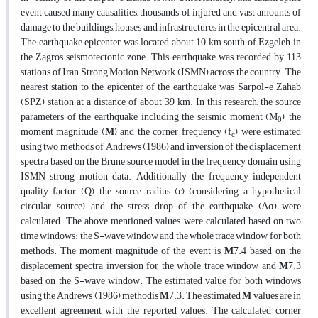
event caused many causalities, thousands of injured and vast amounts of
damage to the buildings, houses and infrastructures in the epicentral area.
The earthquake epicenter was located about 10 km south of Ezgeleh in
the Zagros seismotectonic zone. This earthquake was recorded by 113
stations of Iran Strong Motion Network (ISMN) across the country. The
nearest station to the epicenter of the earthquake was Sarpol-e Zahab
(SPZ) station at a distance of about 39 km. In this research, the source
parameters of the earthquake including the seismic moment (M
), the
0
moment magnitude (
M
) and the corner frequency (f
) were estimated
c
using two methods of Andrews (1986) and inversion of the displacement
spectra based on the Brune source model in the frequency domain using
ISMN strong motion data. Additionally, the frequency independent
quality factor (Q), the source radius (r) (considering a hypothetical
circular source), and the stress drop of the earthquake (∆σ) were
calculated. The above mentioned values were calculated based on two
time windows: the S-wave window and the whole trace window for both
methods. The moment magnitude of the event is
M
7.4 based on the
displacement spectra inversion for the whole trace window and
M
7.3
based on the S-wave window. The estimated value for both windows
using the Andrews (1986) methodis
M
7.3. The estimated
M
values are in
excellent agreement with the reported values. The calculated corner