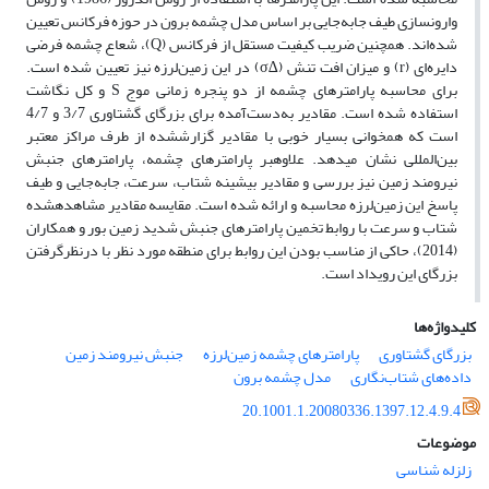
وارون­سازی طیف جابه‌جایی بر اساس مدل چشمه برون در حوزه فرکانس تعیین
شده‌اند. همچنین ضریب کیفیت مستقل از فرکانس (Q)، شعاع چشمه فرضی
دایره‌ای (r) و میزان افت تنش (∆σ) در این زمین‌لرزه نیز تعیین شده است.
برای محاسبه پارامترهای چشمه از دو پنجره زمانی موج S و کل نگاشت
استفاده شده است. مقادیر به‌دست‌آمده برای بزرگای گشتاوری 3/7 و 4/7
است که همخوانی بسیار خوبی با مقادیر گزارش­شده از طرف مراکز معتبر
بین‌المللی نشان می­دهد. علاوه­بر پارامترهای چشمه، پارامترهای جنبش
نیرومند زمین نیز بررسی و مقادیر بیشینه شتاب، سرعت، جابه‌جایی و طیف
پاسخ این زمین‌لرزه محاسبه و ارائه شده است. مقایسه مقادیر مشاهده­شده
شتاب و سرعت با روابط تخمین پارامترهای جنبش شدید زمین بور و همکاران
(2014)، حاکی از مناسب بودن این روابط برای منطقه مورد نظر با درنظرگرفتن
بزرگای این رویداد است.
کلیدواژه‌ها
بزرگای گشتاوری
پارامترهای چشمه زمین‌لرزه
جنبش نیرومند زمین
داده‌های شتاب‌نگاری
مدل چشمه برون
20.1001.1.20080336.1397.12.4.9.4
موضوعات
زلزله شناسی