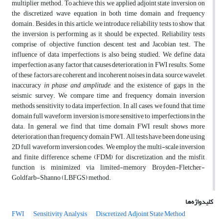
multiplier method. To achieve this, we applied adjoint state inversion on
the discretized wave equation in both time domain and frequency
domain. Besides, in this article, we introduce reliability tests to show that
the inversion is performing as it should be expected. Reliability tests
comprise of objective function descent test and Jacobian test. The
influence of data imperfections is also being studied. We define data
imperfection as any factor that causes deterioration in FWI results. Some
of these factors are coherent and incoherent noises in data, source wavelet
inaccuracy
in phase and amplitude,
and the existence of gaps in the
seismic survey. We compare time and frequency domain inversion
methods sensitivity to data imperfection. In all cases, we found that time
domain full waveform inversion is more sensitive to imperfections in the
data. In general, we find that time domain FWI result shows more
deterioration than frequency domain FWI. All tests have been done using
2D full waveform inversion codes. We employ the multi-scale inversion
and finite difference scheme (FDM) for discretization, and the misfit
function is minimized via limited-memory Broyden-Fletcher-
Goldfarb-Shanno (LBFGS) method.
کلیدواژه‌ها
FWI
Sensitivity Analysis
Discretized Adjoint State Method