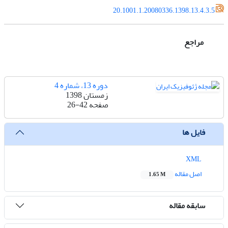
20.1001.1.20080336.1398.13.4.3.5
مراجع
دوره 13، شماره 4
زمستان 1398
صفحه
26-42
فایل ها
XML
اصل مقاله
1.65 M
سابقه مقاله