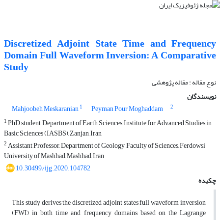
Discretized Adjoint State Time and Frequency
Domain Full Waveform Inversion: A Comparative
Study
نوع مقاله : مقاله پژوهشی‌
نویسندگان
1
2
Mahjoobeh Meskaranian
Peyman Pour Moghaddam
1
PhD student, Department of Earth Sciences, Institute for Advanced Studies in
Basic Sciences (IASBS), Zanjan, Iran
2
Assistant Professor, Department of Geology, Faculty of Sciences, Ferdowsi
University of Mashhad, Mashhad, Iran
10.30499/ijg.2020.104782
چکیده
This study derives the discretized adjoint states full waveform inversion
(FWI) in both time and frequency domains based on the Lagrange