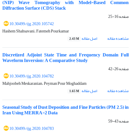
(NIP) Wave Tomography with Model-Based Common
Diffraction Surface (CDS) Stack
صفحه
16-25
10.30499/ijg.2020.105742
Hashem Shahsavani، Fatemeh Pourkamar
مشاهده مقاله
اصل مقاله
2.43 M
Discretized Adjoint State Time and Frequency Domain Full
Waveform Inversion: A Comparative Study
صفحه
26-42
10.30499/ijg.2020.104782
Mahjoobeh Meskaranian، Peyman Pour Moghaddam
مشاهده مقاله
اصل مقاله
1.65 M
Seasonal Study of Dust Deposition and Fine Particles (PM 2.5) in
Iran Using MERRA-2 Data
صفحه
43-59
10.30499/ijg.2020.104783