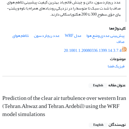
عدد ریچاردسون، داتن و چینش قائم باد بهترین کیفیت پیش­بینی تلاطم هوای
صاف با شدت سبک تا متوسط را در نزدیکی رودبادهای همراه با ناوه و پشته­
های جوّی سطوح 300 تا 200 هکتوپاسکالی دارند.
کلیدواژه‌ها
پیش‌بینی عددی وضع هوا
مدل WRF
عدد ریچاردسون
تلاطم هوای
صاف
20.1001.1.20080336.1399.14.3.7.4
موضوعات
فیزیک فضا
عنوان مقاله
English
Prediction of the clear air turbulence over western Iran
(Tehran–Ahwaz and Tehran–Ardebil) using the WRF
model simulations
نویسندگان
English