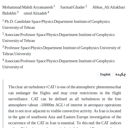
1
2
Mohammad Mahdi Aryamanesh
Sarmad Ghader
Abbas_Ali Aliakbari
3
4
Bidokhti
omid Alizadeh
1
Ph.D. Candidate, Space Physics Department, Institute of Geophysics,
University of Tehran
2
Associate Professor, Space Physics Department, Institute of Geophysics,
University of Tehran
3
Professor, Space Physics Department, Institute of Geophysics, University of
Tehran, University
4
Associate Professor, Space Physics Department, Institute of Geophysics,
University of
چکیده
English
The clear air turbulence (CAT) is one of the atmospheric phenomena that
can endanger the flights, and may creat restrictions in the flight
surveillance. CAT can be defined as all turbulences in the free
atmosphere (about >10000m AGL) of interest in aerospace operations
that is not in or adjacent to visible convective activity. As Iran is located
in the gate of southwest Asia and Eastern Europe, investigation of the
occurrence of the CAT in Iran is essential. To this end, the CAT indices