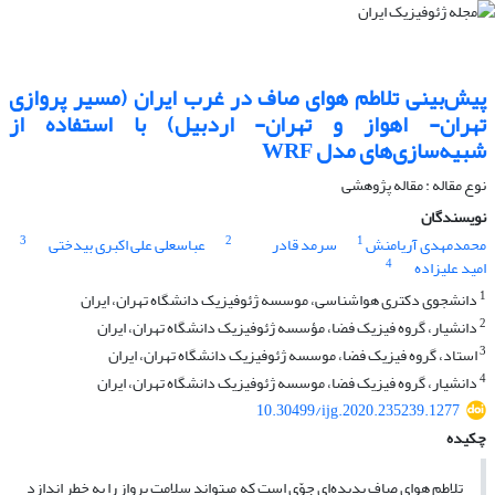
پیش‌بینی تلاطم هوای صاف در غرب ایران (مسیر پروازی
تهران-‌ اهواز و تهران- اردبیل) با استفاده از
شبیه‌سازی‌های مدل WRF
نوع مقاله : مقاله پژوهشی‌
نویسندگان
3
2
1
محمدمهدی آریامنش
سرمد قادر
عباسعلی علی اکبری بیدختی
4
امید علیزاده
1
دانشجوی دکتری هواشناسی، موسسه ژئوفیزیک دانشگاه تهران، ایران
2
دانشیار، گروه فیزیک فضا، مؤسسه ژئوفیزیک دانشگاه تهران، ایران
3
استاد، گروه فیزیک فضا، موسسه ژئوفیزیک دانشگاه تهران، ایران
4
دانشیار، گروه فیزیک فضا، موسسه ژئوفیزیک دانشگاه تهران، ایران
10.30499/ijg.2020.235239.1277
چکیده
تلاطم هوای صاف پدیده‌ای جوّی است که می­تواند سلامت پرواز را به خطر اندازد