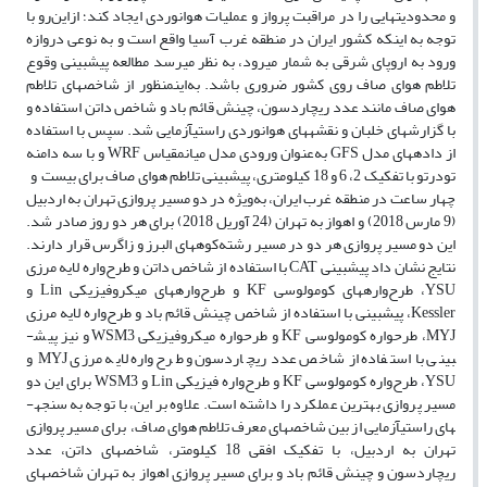
و محدودیت­هایی را در مراقبت پرواز و عملیات هوانوردی ایجاد کند؛ ازاین‌رو با
توجه به اینکه کشور ایران در منطقه غرب آسیا واقع است و به نوعی دروازه
ورود به اروپای شرقی به شمار می­رود، به نظر می­رسد مطالعه پیش­بینی وقوع
تلاطم هوای صاف روی کشور ضروری باشد. به‌این­منظور از شاخص­های تلاطم
هوای صاف مانند عدد ریچاردسون، چینش قائم باد و شاخص داتن استفاده و
با گزارش­های خلبان و نقشه­های هوانوردی راستی­آزمایی شد. سپس با استفاده
از داده­های مدل GFS به‌عنوان ورودی مدل میان­مقیاس WRF و با سه دامنه
تودرتو با تفکیک 2، 6 و 18 کیلومتری، پیش­بینی تلاطم هوای صاف برای بیست و
چهار ساعت در منطقه غرب ایران، به‌ویژه در دو مسیر پروازی تهران به اردبیل
(9 مارس 2018) و اهواز به تهران (24 آوریل 2018) برای هر دو روز صادر شد.
این دو مسیر پروازی هر دو در مسیر رشته‌کوه­های البرز و زاگرس قرار دارند.
نتایج نشان داد پیش­بینی CAT با استفاده از شاخص داتن و طرح‌واره لایه مرزی
YSU، طرح‌واره­های کومولوسی KF و طرح‌واره­های میکروفیزیکی Lin و
Kessler، پیش­بینی با استفاده از شاخص چینش قائم باد و طرح‌واره لایه مرزی
MYJ، طرح­واره کومولوسی KF و طرح­واره میکروفیزیکی WSM3 و نیز پیش­
بینی با استفاده از شاخص عدد ریچاردسون و طرح‌واره لایه مرزی MYJ و
YSU، طرح‌واره کومولوسی KF و طرح‌واره فیزیکی Lin و WSM3 برای این دو
مسیر پروازی بهترین عملکرد را داشته است. علاوه بر این، با توجه به سنجه­
های راستی­آزمایی از بین شاخص­های معرف تلاطم هوای صاف، برای مسیر پروازی
تهران به اردبیل، با تفکیک افقی 18 کیلومتر، شاخص­های داتن، عدد
ریچاردسون و چینش قائم باد و برای مسیر پروازی اهواز به تهران شاخص­های