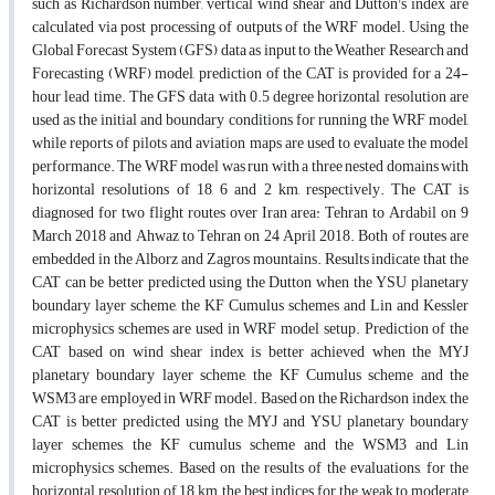
such as Richardson number, vertical wind shear and Dutton's index are
calculated via post processing of outputs of the WRF model. Using the
Global Forecast System (GFS) data as input to the Weather Research and
Forecasting (WRF) model, prediction of the CAT is provided for a 24-
hour lead time. The GFS data with 0.5 degree horizontal resolution are
used as the initial and boundary conditions for running the WRF model,
while reports of pilots and aviation maps are used to evaluate the model
performance. The WRF model was run with a three nested domains with
horizontal resolutions of 18, 6 and 2 km, respectively. The CAT is
diagnosed for two flight routes over Iran area: Tehran to Ardabil on 9
March 2018 and Ahwaz to Tehran on 24 April 2018. Both of routes are
embedded in the Alborz and Zagros mountains. Results indicate that the
CAT can be better predicted using the Dutton when the YSU planetary
boundary layer scheme, the KF Cumulus schemes and Lin and Kessler
microphysics schemes are used in WRF model setup. Prediction of the
CAT based on wind shear index is better achieved when the MYJ
planetary boundary layer scheme, the KF Cumulus scheme and the
WSM3 are employed in WRF model. Based on the Richardson index, the
CAT is better predicted using the MYJ and YSU planetary boundary
layer schemes, the KF cumulus scheme and the WSM3 and Lin
microphysics schemes. Based on the results of the evaluations, for the
horizontal resolution of 18 km, the best indices for the weak to moderate