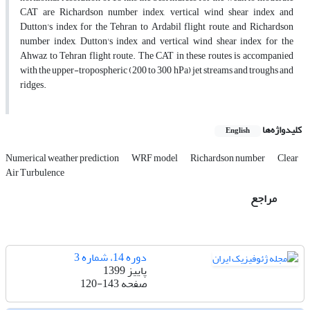
CAT are Richardson number index, vertical wind shear index and
Dutton's index for the Tehran to Ardabil flight route, and Richardson
number index, Dutton's index and vertical wind shear index for the
Ahwaz to Tehran flight route. The CAT in these routes is accompanied
with the upper-tropospheric (200 to 300 hPa) jet streams and troughs and
ridges.
کلیدواژه‌ها
English
Numerical weather prediction
WRF model
Richardson number
Clear
Air Turbulence
مراجع
دوره 14، شماره 3
پاییز 1399
صفحه
120-143