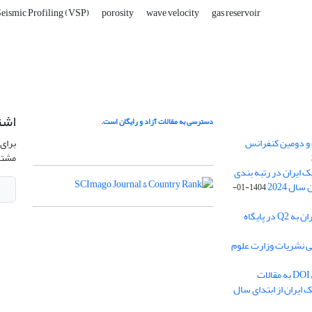
Seismic Profiling (VSP)
porosity
wave velocity
gas reservoir
اشت
دسترسی به مقالات آزاد و رایگان است.
 و دومین کنفرانس
برای 
مشتر
ژئوفیزیک ایران در رتبه بندی
1404-01-
ارتقا رنک مجله ژئوفیزیک ایران به Q2 در پایگاه
بی نشریات وزارت علوم
اختصاص شناسه بین المللی DOI به مقالات
ایران از ابتدای سال