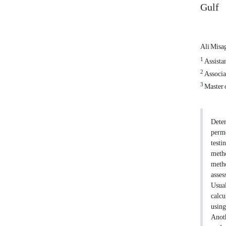
Gulf
Ali Misa
1
Assistan
2
Associat
3
Master o
Deter
perme
testi
metho
metho
asses
Usual
calcu
using
Anoth