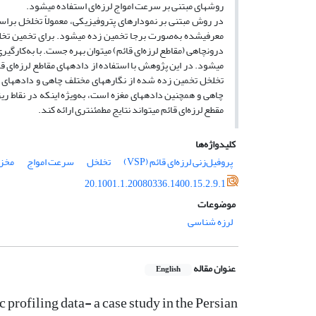
روش­های مبتنی بر سرعت امواج لرزه‌ای استفاده می­شود.
در روش مبتنی بر نمودارهای پتروفیزیکی، معمولاً تخلخل براساس 
معرفی­شده به‌صورت برجا تخمین زده می­شود. برای تخمین تخلخل 
درون­چاهی (مقاطع لرزه‌ای قائم) می­توان بهره جست. با به‌کارگی
می­شود. در این پژوهش با استفاده از داده­های مقاطع لرزه‌ای قا
چاهی و همچنین داده­های مغزه است، به‌ویژه اینکه در نقاط ری
مقطع لرزه‌ای قائم می­تواند نتایج مطمئن­تری ارائه کند.
کلیدواژه‌ها
پروفیل‌زنی لرزه‌ای قائم (VSP)
تخلخل
سرعت امواج
مخزن
20.1001.1.20080336.1400.15.2.9.1
موضوعات
لرزه شناسی
عنوان مقاله
English
 profiling data- a case study in the Persian