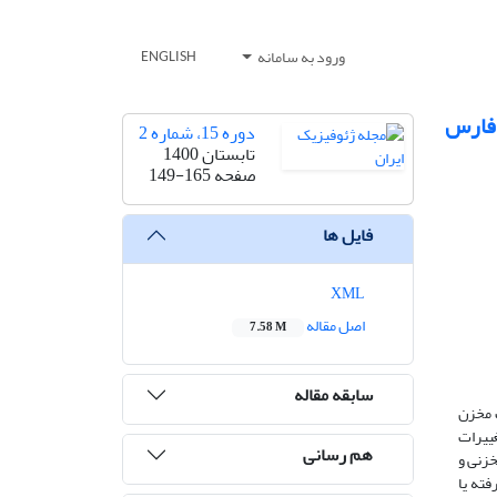
ورود به سامانه
ENGLISH
دوره 15، شماره 2
تابستان 1400
صفحه
149-165
فایل ها
XML
اصل مقاله
7.58 M
سابقه مقاله
 مخزن
غییرات
هم رسانی
خزنی و
فته یا