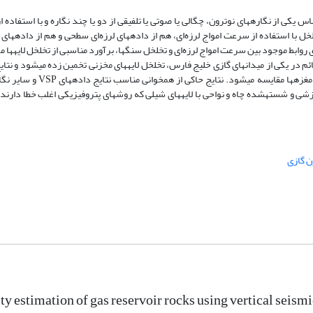
یکی از نگاره­های نوترون، چگالی یا صوتی یا تلفیقی از دو یا چند نگاره و با استفاده از
با استفاده از سرعت امواج لرزه‌ای، هم از داده­های لرزه‌ای سطحی و هم از داده­های ل
ری روابط موجود بین سرعت امواج لرزه‌ای و تخلخل سنگ­ها، برآورد مناسبی از تخلخل لایه­ها 
ئم در یکی از میدان­های گازی خلیج فارس، تخلخل لایه­های مخزنی تخمین زده می­شود و نتایج
تخلخل تخمین زده شده از نگاره­های مختلف چاهی و داده­های مغزه­ها مقایسه می­شود. نتایج حاک
زشی و شسته­شده چاه و نواحی با لایه­های شیلی که روش­های پتروفیزیکی اغلب خطا دارن
 گازی
ty estimation of gas reservoir rocks using vertical seismic