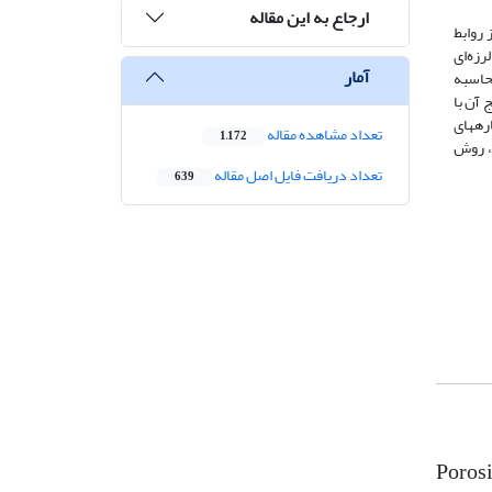
ارجاع به این مقاله
 روابط
رزه‌ای
آمار
محاسبه
 آن با
ی از همخوانی مناسب نتایج داده­های VSP و سایر نگاره­های
تعداد مشاهده مقاله
1,172
د، روش
تعداد دریافت فایل اصل مقاله
639
Porosi