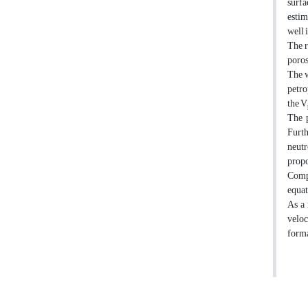
surfa
estim
well 
The r
poros
The w
petro
the V
The p
Furth
neutr
propo
Compa
equat
As a 
veloc
forma