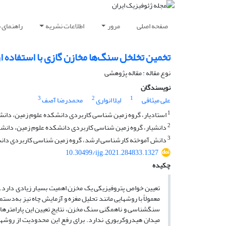
صفحه اصلی
مرور
اطلاعات نشریه
راهنمای 
تخمین تخلخل سنگ‌ها مخازن گازی با استفاده از داده‌های مقاطع لرزه‌
نوع مقاله : مقاله پژوهشی‌
نویسندگان
3
2
1
علی میثاقی
لیلا انواری
محمدرضا آصف
1
استادیار، گروه زمین شناسی کاربردی دانشکده علوم زمین، دانشگا
2
دانشیار، گروه زمین شناسی کاربردی دانشکده علوم زمین، دانشگاه
3
دانش آموخته کارشناسی ارشد، گروه زمین شناسی کاربردی دانشکد
10.30499/ijg.2021.284833.1327
چکیده
تعیین خواص پتروفیزیکی یک مخزن اهمیت بسیار زیادی دارد. ت
معمولاً با روش­هایی مانند تحلیل مغزه و آزمایش چاه نیز به‌دس
سنگ­شناسی و ناهمگنی سنگ مخزن، نتایج تعیین این پارامترها ب
میدان هیدروکربوری ندارد. برای رفع این محدودیت از روش­های