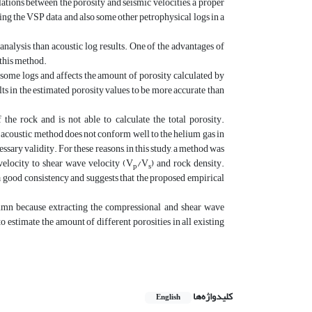
ations between the porosity and seismic velocities, a proper
sing the VSP data and also some other petrophysical logs in a
analysis than acoustic log results. One of the advantages of
 this method.
f some logs and affects the amount of porosity calculated by
ts in the estimated porosity values to be more accurate than
he rock and is not able to calculate the total porosity.
y acoustic method does not conform well to the helium gas in
ssary validity. For these reasons, in this study, a method was
velocity to shear wave velocity (V
/V
) and rock density.
p
s
a good consistency and suggests that the proposed empirical
umn because extracting the compressional and shear wave
to estimate the amount of different porosities in all existing
کلیدواژه‌ها
English