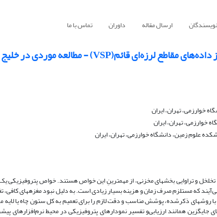
نویسندگان
ارسال مقاله
داوران
تماس با ما
ای قائم(VSP) - مطالعه موردی در خلیج فارس
ه خوارزمی، تهران، ایران
 خوارزمی، تهران، ایران
ه علوم زمین، دانشگاه خوارزمی، تهران، ایران
خلخل و تراوایی بخش­های مخزنی، از مهم­ترینِ این خواص هستند. خواص پتروفیزیکی یک
ت­می‌آیند که مستلزم صرف زمان و هزینه بسیار زیادی است. به دلیل نبود مغزه­های کافی، ت
ا روش­های ذکر­شده، پوشش مناسب و دقت لازم را برای تعمیم به کل ستون چاه یا لایه م
 جایگزین همانند ارزیابی‌و تفسیر نمودارهای پتروفیزیکی در محیط نرم‌افزار­های پیشر