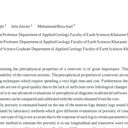
1
2
3
ghi
leila Anvari
Mohammad Reza Asef
t Professor, Department of Applied Geology, Faculty of Earth Sciences, Kharazmi U
e Professor, Department of Applied Geology, Faculty of Earth Sciences, Kharazmi U
f Science Graduate, Department of Applied Geology, Faculty of Earth Sciences, Kh
mining the petrophysical properties of a reservoir is of great importance. The
ability of the reservoir sections. The petrophysical properties of a reservoir are 
ng techniques which require spending a very high time and cost. Furthermore, th
ds are not of good quality due to the lack of sufficient cores, lithological changes
d is to use advanced evaluations of petrophysical diagrams in advanced software
sments can be compared and calibrated with the results obtained from the core.
ly, porosity is estimated based on the one of the neutron logs, density logs, sound 
lated by laboratory methods which give different evaluations of porosity, of cou
 one type of log is not accurate due to the response of each log to certain parameters
er method to estimate the porosity is to use longitudinal and transverse wave vel