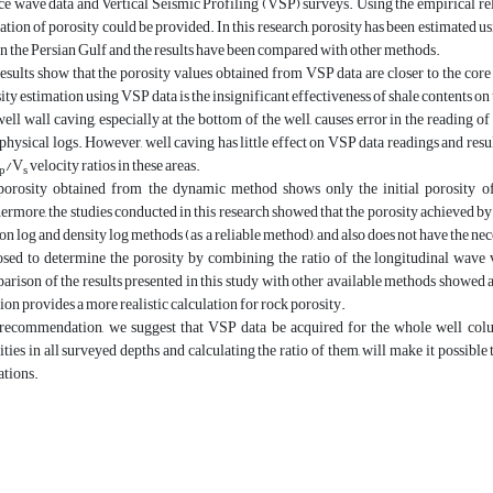
ce wave data and Vertical Seismic Profiling (VSP) surveys. Using the empirical rel
ation of porosity could be provided. In this research, porosity has been estimated u
in the Persian Gulf and the results have been compared with other methods.
esults show that the porosity values obtained from VSP data are closer to the core 
ity estimation using VSP data is the insignificant effectiveness of shale contents on
ell wall caving, especially at the bottom of the well, causes error in the reading o
physical logs. However, well caving has little effect on VSP data readings and resul
/V
velocity ratios in these areas.
p
s
orosity obtained from the dynamic method shows only the initial porosity of t
ermore, the studies conducted in this research showed that the porosity achieved b
on log and density log methods (as a reliable method), and also does not have the nece
sed to determine the porosity by combining the ratio of the longitudinal wave 
rison of the results presented in this study with other available methods showed 
ion provides a more realistic calculation for rock porosity.
recommendation, we suggest that VSP data be acquired for the whole well col
ities in all surveyed depths and calculating the ratio of them, will make it possible 
tions.