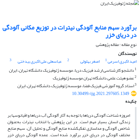
برآورد سهم منابع آلودگی نیترات در توزیع مکانی آلودگی
در دریای خزر
نوع مقاله : مقاله پژوهشی‌
نویسندگان
3
2
1
امید اکبری اسرمی
اصغر بهلولی
عباسعلی علی اکبری بیدختی
1
دانشجو کارشناسی ارشد فیزیک دریا، موسسه ژئوفیزیک دانشگاه تهران، ایران
2
عضو هیئت علمی دانشگاه تهران موسسه ژئوفیزیک
3
استاد گروه آموزشی فیزیک فضا، موسسه ژئوفیزیک دانشگاه تهران، ایران
10.30499/ijg.2021.297605.1349
چکیده
امروزه شناخت آلودگی دریاها با توجه به آثار آلودگی آب دریاها و اقیانوس­ها بر
زندگی انسان بسیار مهم است. در این پژوهش با انتخاب نیترات به‌عنوان
شاخص آلودگی و مدل­سازی تفکیک­شده منابع آلودگی و تحلیل آن، سهم منابع
مختلف آلودگی در دریای خزر برآورد شده است. عمده آلودگی دریای خزر