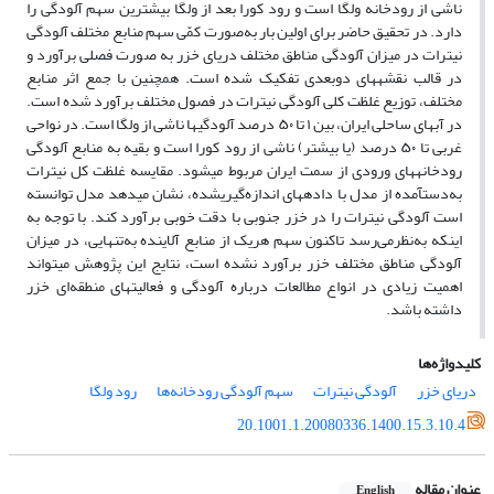
ناشی از رودخانه ولگا است و رود کورا بعد از ولگا بیشترین سهم آلودگی را
دارد. در تحقیق حاضر برای اولین بار به‌صورت کمّی سهم منابع مختلف آلودگی
نیترات در میزان آلودگی مناطق مختلف دریای خزر به صورت فصلی برآورد و
در قالب نقشه­های دوبعدی تفکیک شده است. همچنین با جمع اثر منابع
مختلف، توزیع غلظت کلی آلودگی نیترات در فصول مختلف برآورد شده است.
در آب­های ساحلی ایران، بین ۱ تا ۵۰ درصد آلودگی­ها ناشی از ولگا است. در نواحی
غربی تا ۵۰ درصد (یا بیشتر) ناشی از رود کورا است و بقیه به منابع آلودگی
رودخانه­های ورودی از سمت ایران مربوط می­شود. مقایسه غلظت کل نیترات
به‌دست­آمده از مدل با داده­های اندازه‌گیری­شده، نشان می­دهد مدل توانسته
است آلودگی نیترات را در خزر جنوبی با دقت خوبی برآورد کند. با توجه به
اینکه به‌نظر­می‌رسد تاکنون سهم هریک از منابع آلاینده به‌تنهایی، در میزان
آلودگی مناطق مختلف خزر برآورد نشده است، نتایج این پژوهش می­تواند
اهمیت زیادی در انواع مطالعات درباره آلودگی و فعالیت­های منطقه‌ای خزر
داشته باشد.
کلیدواژه‌ها
دریای خزر
آلودگی نیترات
سهم آلودگی رودخانه‌ها
رود ولگا
20.1001.1.20080336.1400.15.3.10.4
عنوان مقاله
English