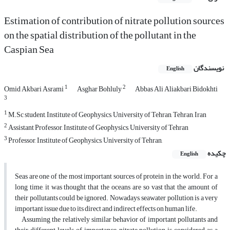
Estimation of contribution of nitrate pollution sources
on the spatial distribution of the pollutant in the
Caspian Sea
نویسندگان
English
1
2
Omid A‌kbari Asrami
Asghar Bohluly
Abbas Ali Aliakbari Bidokhti
3
1
M.Sc student, Institute of Geophysics, University of Tehran, Tehran, Iran
2
Assistant Professor, Institute of Geophysics, University of Tehran
3
Professor, Institute of Geophysics, University of Tehran,
چکیده
English
Seas are one of the most important sources of protein in the world. For a
long time, it was thought that the oceans are so vast that the amount of
their pollutants could be ignored. Nowadays, seawater pollution is a very
important issue due to its direct and indirect effects on human life.
Assuming the relatively similar behavior of important pollutants and