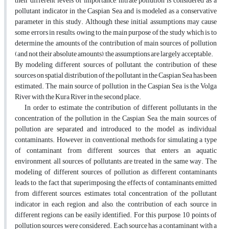
their different levels of importance, nitrate pollution is considered as a
pollutant indicator in the Caspian Sea and is modeled as a conservative
parameter in this study. Although these initial assumptions may cause
some errors in results, owing to the main purpose of the study which is to
determine the amounts of the contribution of main sources of pollution
(and not their absolute amounts), the assumptions are largely acceptable.
By modeling different sources of pollutant, the contribution of these
sources on spatial distribution of the pollutant in the Caspian Sea has been
estimated. The main source of pollution in the Caspian Sea is the Volga
River with the Kura River in the second place.
In order to estimate the contribution of different pollutants in the
concentration of the pollution in the Caspian Sea, the main sources of
pollution are separated and introduced to the model as individual
contaminants. However, in conventional methods for simulating a type
of contaminant from different sources that enters an aquatic
environment, all sources of pollutants are treated in the same way. The
modeling of different sources of pollution as different contaminants
leads to the fact that superimposing the effects of contaminants emitted
from different sources, estimates total concentration of the pollutant
indicator in each region, and also, the contribution of each source in
different regions can be easily identified. For this purpose, 10 points of
pollution sources were considered. Each source has a contaminant with a