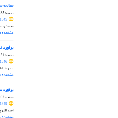
مطالعه س
صفحه
35-149
.1345
محمد ویسی
مشاهده مق
برآورد ن
صفحه
51-166
.1346
علیرضا لط
مشاهده مق
برآورد س
صفحه
67-189
.1349
امید اکبری
مشاهده مق