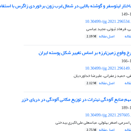
اختار لیتوسفر و گوشته بالایی در شمال‌غرب زون برخوردی زاگرس با استفاد
1
10.30499/ijg.2021.296534
، فرهاد ثبوتی، مجید عباسی
اله
اصل مقاله
2.19 M
رخ وقوع زمین‌لرزه بر اساس تغییر شکل پوسته ایران
1
10.30499/ijg.2021.296149
فی، حمید زعفرانی، علیرضا خداوردیان
اله
اصل مقاله
2.12 M
هم منابع آلودگی نیترات در توزیع مکانی آلودگی در دریای خزر
1
10.30499/ijg.2021.297605
 اسرمی، اصغر بهلولی، عباسعلی علی اکبری بیدختی
اله
اصل مقاله
2.75 M