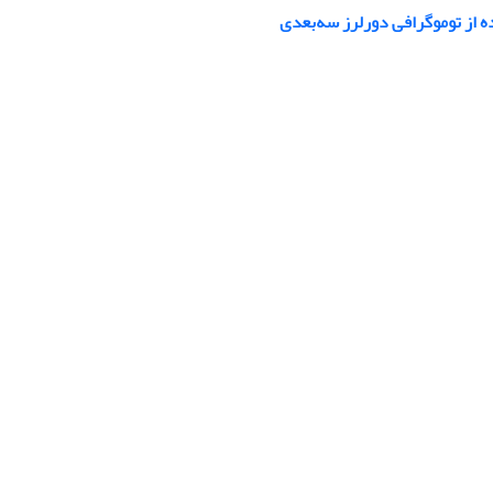
ه از توموگرافی دورلرز سه‌بعدی