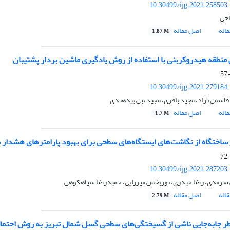
10.30499/ijg.2021.258503
احی
اله
اصل مقاله
1.87 M
منطقه هیدروکربنی با استفاده از روش یادگیری ماشین بردار پشتیبان
10.30499/ijg.2021.279184
اسمی نژاد، مجید باقری، مجید نبی بیدهندی
اله
اصل مقاله
1.7 M
ساختگاه از نگاشت‌های ایستگاه‌های سطحی برای بهبود پارامترهای هشدار 
10.30499/ijg.2021.287203
سرمدی، رضا حیدری، نوربخش میرزایی، حمیدرضا سیاهکوهی
اله
اصل مقاله
2.79 M
طر جابه‌جایی ناشی از گسیختگی‌های سطحی گسل شمال تبریز به روش احتمال