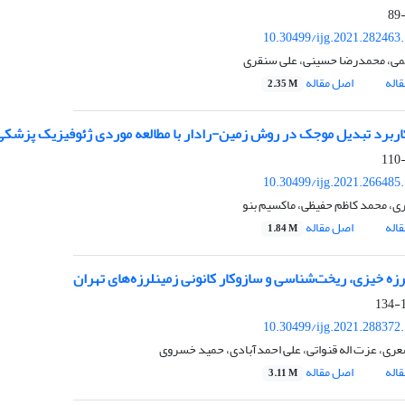
10.30499/ijg.2021.282463
می، محمدرضا حسینی، علی سنقری
اله
اصل مقاله
2.35 M
ربرد تبدیل موجک در روش زمین-رادار با مطالعه موردی ژئوفیزیک پزشکی 
10.30499/ijg.2021.266485
ی، محمد کاظم حفیظی، ماکسیم بنو
اله
اصل مقاله
1.84 M
زه خیزی، ریخت‌شناسی و سازوکار کانونی زمینلرزه‌های تهران
1
10.30499/ijg.2021.288372
عری، عزت اله قنواتی، علی احمدآبادی، حمید خسروی
اله
اصل مقاله
3.11 M