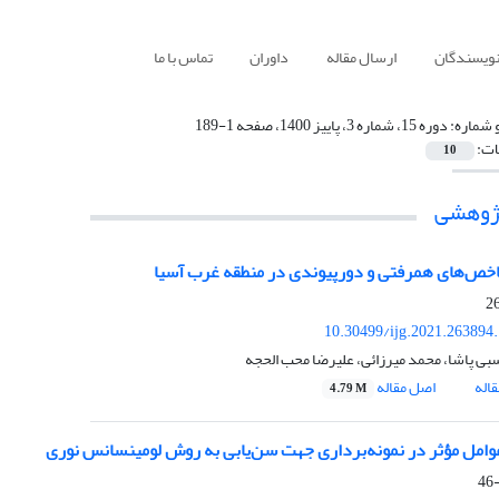
نویسندگان
ارسال مقاله
داوران
تماس با ما
 شماره:
دوره 15، شماره 3، پاییز 1400، صفحه 1-189
ات:
10
ژوهشی‌
اخص‌های همرفتی و دورپیوندی در منطقه غرب آسیا
10.30499/ijg.2021.263894
سبی پاشا، محمد میرزائی، علیرضا محب الحجه
اله
اصل مقاله
4.79 M
امل مؤثر در نمونه‌برداری جهت سن‌یابی به روش لومینسانس نوری