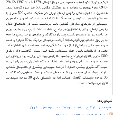
ترکیبی(تررا/ آکوا) سنجنده­ مودیس در بازه­ زمانی 1/1/1379 تا 29/12/1397
(6940 روز) به­صورت روزانه و در تفکیک مکانی 500 متر بهره گرفته شد.
همچنین داده­های مدل رقومی ارتفاع ایران در تفکیک مکانی 500 متر و با
سیستم تصویر سینوسی هماهنگ با تفکیک و سیستم تصویر داده­های
سپیدایی از تارنمای سازمان فضایی ناسا برداشت شد. در داده­های مدل
رقومی ارتفاع به­کار رفته افزون بر ارتفاع نقاط، اطلاعات شیبِ و وجه­شیب برای
هر یاخته نیز در دسترس است. پیش از به‌کارگیری داده­ها برخی پیش­پردازش­
ها بر روی داده­های رقومی انجام گرفت. بر مبنای نزدیک به 60 ملیارد یاخته،
پیوند سپیدایی و ارتفاع از تراز دریا، یک الگوی قطعه به قطعه خطی را نشان داد.
یعنی در ارتفاعات پایین رفتار سپیدایی یکنواخت، سپس کاهشی و از ارتفاع
1300 متری با افزایش ارتفاع، به‌سبب افزایش پوشش برفی سپیدایی افزایش
می­یابد. پیوند سپیدایی و وجه­شیب نیز نشان داد که دامنه­های جنوبی ایران، به
سبب آفتاب­گیری بیشتر، حدود 3 درصد سپیدایی بیشتری از دامنه­های شمالی
دارند. پیوند میان سپیدایی و شیب، خطی مستقیم است. به‌طوری که تا شیب
30 درجه سپیدایی کاهش می­یابد اما در شیب­های بالای 30 درجه سپیدایی
افزایش خواهد داشت.
کلیدواژه‌ها
سپیدایی
ارتفاع
شیب
وجه‌شیب
مودیس
ایران