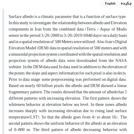
چکیده
English
Surface albedo is a climatic parameter that is a function of surface type.
In this study, to investigate the relationship between albedo and Elevation
components in Iran from the combined data (Terra / Aqua) of Modis
sensor in the period 3/20/2000 to 3/20/2019 (6940 days) on a daily basis
and in a spatial resolution of 500 Meters were utilized. Also, Iran's Digital
Elevation Model (DEM) data in spatial resolution of 500 meters and with
a sinusoidal projection system coordinated with the spatial resolution and
projection system of albedo data were downloaded from the NASA
website. In the DEM data used, In data used, in addition to the elevation of
the points, the slope and aspect information for each pixel is also in decis.
Prior to data usage, some preprocessing was performed on digital data.
Based on nearly 60 billion pixels, the albedo and DEM showed a linear
fragmentary pattern. The results showed that the amount of albedo has 5
different patterns with increasing elevation. The first pattern shows the
whiteness behavior at elevation below sea level. In these zones, albedo
increases sharply with increasing elevation due to rising land surface
temperature(LST). So that the albedo goes from 4% to about 16%. The
second pattern shows the uniform behavior of the albedo at an elevation
of 0-800 m. The third pattern of albedo decreasing behavior with