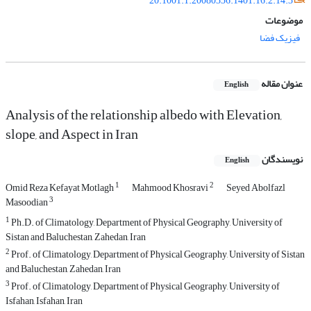
20.1001.1.20080336.1401.16.2.14.3
موضوعات
فیزیک فضا
عنوان مقاله
English
Analysis of the relationship albedo with Elevation,
slope, and Aspect in Iran
نویسندگان
English
1
2
Omid Reza Kefayat Motlagh
Mahmood Khosravi
Seyed Abolfazl
3
Masoodian
1
Ph.D. of Climatology, Department of Physical Geography, University of
Sistan and Baluchestan, Zahedan, Iran
2
Prof. of Climatology, Department of Physical Geography, University of Sistan
and Baluchestan, Zahedan, Iran
3
Prof. of Climatology, Department of Physical Geography, University of
Isfahan, Isfahan, Iran