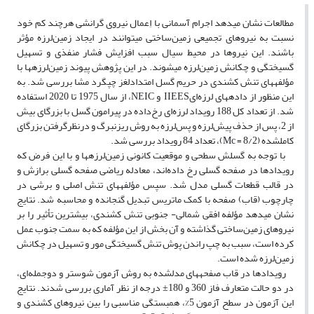
مطالعات نشان می­دهد اجرام آسمانی با اِعمال نیروی گرانشی هرچند کم خود
نسبت به نیروهای تجمیعی زمین‌ساختی می­توانند در ایجاد زمین‌‌لرزه مؤثر
باشند. این نیروها در محیط سیال سبب افزایش فشار منفذی و تسهیل
گسیختگی و چکانش زمین‌لرزه می­شوند. در این پژوهش پیوند زمین‌لرزه­ها با
مؤلفه­های تنش کشندی در حریم گسل امتدادلغز چپگرد مشا بررسی شد. به
این منظور از داده­های لرزه‌ایIIEES و NEIC، از سال 1975 تا 2020 استفاده
شد. از تعداد کل 188 رویداد لرزه‌ای رخ‌داده در پیرامون گسل با بزرگای بیش
از 2، پس از حذف پیش‌لرزه و پس‌لرزه به روش ریزنبرگ و درنظرگرفتن بزرگای
کامل­شده (8/2 = Mc)، تعداد 84 رویداد بررسی شد.
با توجه به گسلش سطحی و موقعیت کانونی زمین‌لرزه­ها و با این فرض که
رویدادها در صفحه گسلی رخ داده‌اند، معادله ریاضی صفحه گسلی برازش و
در قالب قطعات گسلی مدل شد. سپس مؤلفه­های تنش اصلی و برشی در
چارچوب (قاب) صفحه با کمک ماتریس تبدیل گنجانده و محاسبه شد. نتایج
نشان می­دهد مؤلفه افقی شمالی- جنوبی تنش کشندی، بیشترین تأثیر را بر
نیروهای زمین‌ساختی گذاشته و آن بخش از این مؤلفه که به سمت جنوب عمل
کرده است، سبب به چپ راندن پوش تنش گسیختگی مور و تسهیل در چکانش
زمین‌لرزه شده است.
رویدادها در قاب صفحه­های مدل­شده به روش آزمون شوستر و دوجمله‌ای،
در دو حالت متعارف فاز 360 و 180± درجه از نظر آماری بررسی شدند. نتایج
این آزمون در سطح آزمون 5%، همبستگی مناسبی را بین نیروهای کشندی و