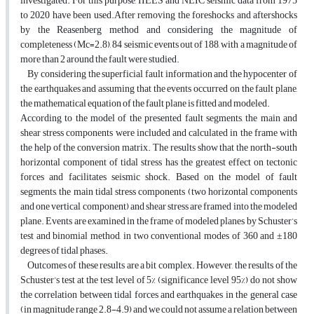
investigated. For this purpose, IIEES and NEIC seismic data from 1975
to 2020 have been used.After removing the foreshocks and aftershocks
by the Reasenberg method and considering the magnitude of
completeness (Mc=2.8), 84 seismic events out of 188, with a magnitude of
more than 2 around the fault were studied.
By considering the superficial fault information and the hypocenter of
the earthquakes and assuming that the events occurred on the fault plane,
the mathematical equation of the fault plane is fitted and modeled.
According to the model of the presented fault segments, the main and
shear stress components were included and calculated in the frame with
the help of the conversion matrix. The results show that the north-south
horizontal component of tidal stress has the greatest effect on tectonic
forces and facilitates seismic shock. Based on the model of fault
segments, the main tidal stress components (two horizontal components
and one vertical component) and shear stress are framed into the modeled
plane. Events are examined in the frame of modeled planes by Schuster’s
test and binomial method, in two conventional modes of 360 and ±180
degrees of tidal phases.
Outcomes of these results are a bit complex. However, the results of the
Schuster’s test at the test level of 5% (significance level 95%) do not show
the correlation between tidal forces and earthquakes in the general case
(in magnitude range 2.8-4.9) and we could not assume a relation between