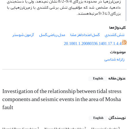
زمین‌لرزه­ها در محدوده بزرگای 9/4-8/2 نشان نمی­دهد، ولی با دسته‌بندی
داده­ها، مشخص شد که مؤلفه­های تنش برشی کشندی با زمین‌لرزه­هایی با
بزرگای 3 تا 9/3 مرتبط هستند.
کلیدواژه‌ها
تنش کشندی
گسل امتدادلغز مشا
مدل ریاضی گسل
آزمون شوستر
20.1001.1.20080336.1401.17.1.4.4
موضوعات
زلزله شناسی
عنوان مقاله
English
Investigation of the relationship between tidal stress
components and seismic events in the area of Mosha
fault
نویسندگان
English
1
2
3