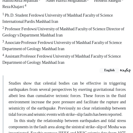
Hamid Reza Sepahian
Naser Hafezi Moghaddas
Hossein Sadeghi
4
Reza Khajavi
1
Ph.D. Student, Ferdowsi University of Mashhad, Faculty of Science,
International Pardis, Mashhad, Iran
2
Professor, Ferdowsi University of Mashhad, Faculty of Science, Director of
Geology's Department, Mashhad, Iran
3
Associate Professor, Ferdowsi University of Mashhad, Faculty of Science,
Department of Geology, Mashhad, Iran
4
Assistant Professor, Ferdowsi University of Mashhad, Faculty of Science,
Department of Geology, Mashhad, Iran
چکیده
English
Studies show that celestial bodies can be effective in triggering
earthquakes from several perspectives by exerting gravitational forces,
albeit less than cumulative tectonic forces. These forces in the fluid
environment increase the pore pressure and facilitate the rupture and
seismicity of the earthquake. Previously, no clear relationship between
tidal forces and seismic events with strike-slip faults has been reported.
In this study, the relationship between earthquakes and tidal stress
components in the fault area along the sinistral strike-slip of Mosha was