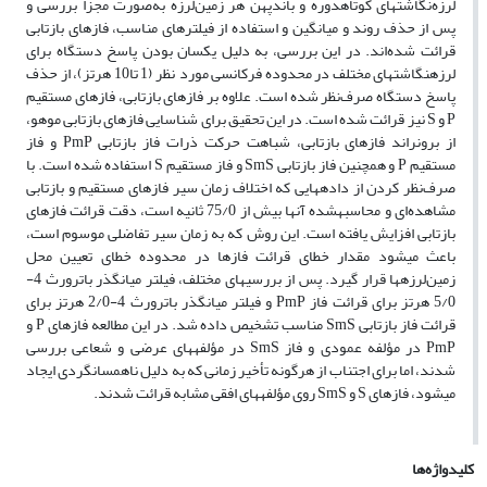
لرزه‌نگاشت­های کوتاه­دوره و باندپهن هر زمین‌لرزه به‌صورت مجزا بررسی و
پس از حذف روند و میانگین و استفاده از فیلترهای مناسب، فازهای بازتابی
قرائت شده‌اند. در این بررسی، به دلیل یکسان بودن پاسخ دستگاه برای
لرزه­نگاشت­های مختلف در محدوده فرکانسی مورد نظر (1 تا10 هرتز)، از حذف
پاسخ دستگاه صرف‌نظر شده است. علاوه بر فازهای بازتابی، فازهای مستقیم
P و S نیز قرائت شده است. در این تحقیق برای شناسایی فازهای بازتابی موهو،
از برون­راند فازهای بازتابی، شباهت حرکت ذرات فاز بازتابی PmP و فاز
مستقیم P و همچنین فاز بازتابی SmS و فاز مستقیم S استفاده شده است. با
صرف‌نظر کردن از داده­هایی که اختلاف زمان سیر فازهای مستقیم و بازتابی
مشاهده‌ای و محاسبه­شده آنها بیش از 75/0 ثانیه است، دقت قرائت فازهای
بازتابی افزایش یافته است. این روش که به زمان سیر تفاضلی موسوم است،
باعث می­شود مقدار خطای قرائت فازها در محدوده خطای تعیین محل
زمین‌لرزه­ها قرار گیرد. پس از بررسی­های مختلف، فیلتر میان­گذر باترورث 4-
5/0 هرتز برای قرائت فاز PmP و فیلتر میان­گذر باترورث 4-2/0 هرتز برای
قرائت فاز بازتابی SmS مناسب تشخیص داده شد. در این مطالعه فازهای P و
PmP در مؤلفه عمودی و فاز SmS در مؤلفه­های عرضی و شعاعی بررسی
شدند، اما برای اجتناب از هرگونه تأخیر زمانی که به دلیل ناهمسانگردی ایجاد
می­شود، فازهای S و SmS روی مؤلفه­های افقی مشابه قرائت شدند.
کلیدواژه‌ها