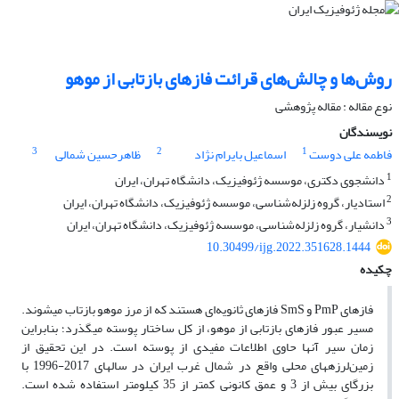
روش‌ها و چالش‌های قرائت فازهای بازتابی از موهو
نوع مقاله : مقاله پژوهشی‌
نویسندگان
3
2
1
فاطمه علی دوست
اسماعیل بایرام نژاد
ظاهرحسین شمالی
1
دانشجوی دکتری، موسسه ژئوفیزیک، دانشگاه تهران، ایران
2
استادیار، گروه زلزله‌شناسی، موسسه ژئوفیزیک، دانشگاه تهران، ایران
3
دانشیار، گروه زلزله‌شناسی، موسسه ژئوفیزیک، دانشگاه تهران، ایران
10.30499/ijg.2022.351628.1444
چکیده
فازهای PmP و SmS فازهای ثانویه‌ای هستند که از مرز موهو بازتاب می­شوند.
مسیر عبور فازهای بازتابی از موهو، از کل ساختار پوسته می­گذرد؛ بنابراین
زمان سیر آنها حاوی اطلاعات مفیدی از پوسته است. در این تحقیق از
زمین‌لرزه­های محلی واقع در شمال غرب ایران در سال­های 2017-1996 با
بزرگای بیش از 3 و عمق کانونی کمتر از 35 کیلومتر استفاده شده است.