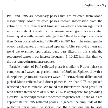
چکیده
English
PmP and SmS are secondary phases that are reflected from Moho
discontinuity. Moho reflected phases contain information from the
entire crust, thus their travel time and waveforms contain significant
information about crustal structure. We used seismogram data associated
to earthquakes with magnitude larger than 3.0 and focal depth shallower
than 35 km occurred during 1996-2017 in NW Iran. The seismographs
of each earthquake are investigated separately. After removing mean and
trend, we examined appropriate band pass filters. In this study, the
response of sensor in our interest frequency (1-10HZ) is similar; thus, we
did not remove instrument response.
Particle motion of PmP reflected phase is similar to P direct phase as
compressional waves and particle motion of SmS and S phases show that
these phases get to stations as shear waves. If the travel time difference of
picked Moho reflected and direct phases is less than 0.75 sec, picked
reflected phase is reliable. We found that Butterworth band pass filter
with corner frequencies of 0.5 and 4 HZ is appropriate for providing
clear PmP reflected phases and the corner frequencies of 0.2 and 4 HZ are
appropriate for SmS reflected phases. In general, the amplitude of the
reflection phase could be shorter than the direct one due to large