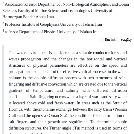
2
Associate Professor, Department of Non-Biological Atmospheric and Ocean
Sciences, Faculty of Marine Science and Technologies, University of
Hormozgan, Bandar Abbas, Iran
3
Professor, Institute of Geophysics, University of Tehran, Iran
4
rofessor, Department of Physics, University of Isfahan, Iran
چکیده
English
The water environment is considered as a suitable conductor for sound
waves propagation and the changes in the horizontal and vertical
structures of physical parameters are effective on the speed and
propagation of sound. One of the effective vertical processes in the water
column is the double diffusion process with two structures of salt-
fingering and diffusive convection, which are created due to the vertical
gradient of temperature and salinity with different diffusion
coefficients. Salt-fingering occurs when a layer of warm and salty water
is located above cold and fresh water. In areas such as the Strait of
Hormuz, with thermohaline exchange between the salty basin (Persian
Gulf) and the open sea (Oman Sea), the conditions for the formation of
salt fingers and their growth are significant. To determine double
diffusion structures, the Turner angle (Tu) method is used in terms of