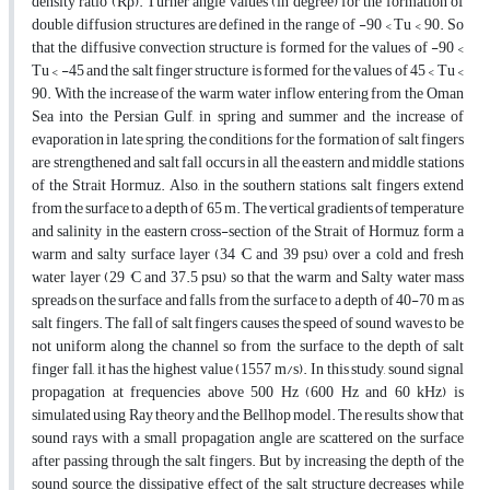
density ratio (Rρ). Turner angle values (in degree) for the formation of
double diffusion structures are defined in the range of -90 < Tu < 90. So
that the diffusive convection structure is formed for the values of -90 <
Tu < -45 and the salt finger structure is formed for the values of 45 < Tu <
90. With the increase of the warm water inflow entering from the Oman
Sea into the Persian Gulf, in spring and summer and the increase of
evaporation in late spring, the conditions for the formation of salt fingers
are strengthened and salt fall occurs in all the eastern and middle stations
of the Strait Hormuz. Also, in the southern stations, salt fingers extend
from the surface to a depth of 65 m. The vertical gradients of temperature
and salinity in the eastern cross-section of the Strait of Hormuz form a
warm and salty surface layer (34 °C and 39 psu) over a cold and fresh
water layer (29 °C and 37.5 psu) so that the warm and Salty water mass
spreads on the surface and falls from the surface to a depth of 40-70 m as
salt fingers. The fall of salt fingers causes the speed of sound waves to be
not uniform along the channel so from the surface to the depth of salt
finger fall, it has the highest value (1557 m/s). In this study, sound signal
propagation at frequencies above 500 Hz (600 Hz and 60 kHz) is
simulated using Ray theory and the Bellhop model. The results show that
sound rays with a small propagation angle are scattered on the surface
after passing through the salt fingers. But by increasing the depth of the
sound source, the dissipative effect of the salt structure decreases while