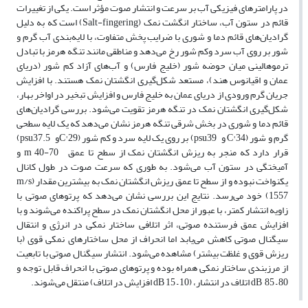
در پارامترهای فیزیکی آب بر سرعت و انتشار صوت مؤثر است. یکی از تغییرات
قائم در ستون آب، ساختار انگشت نمک (Salt-fingering) است که به دلیل
گرادیان‌های قائم دما و شوری با ضرایب پخش متفاوت، با لایه‌بندی آب گرم و
شور بر روی آب سرد وکم شور رخ می‌دهد و مناطقی مانند تنگه هرمز با تبادل
ترموهالینی میان حوضه شور (خلیج فارس) و آب‌های آزاد کم شور (دریای
عمان و اقیانوس هند)، مستعد شکل‌گیری انگشتان نمک هستند. با افزایش
جریان گرم ورودی از دریای عمان به خلیج فارس و افزایش تبخیر در اواخر بهار،
شکل‌گیری انگشتان نمک در تنگه هرمز تقویت می‌شود. بررسی گرادیان‌های
قائم دما و شوری در بخش شرقی تنگه هرمز نشان می‌دهد که یک لایه سطحی
گرم و شور (C° 34 و psu39) بر روی یک لایه سرد و کم شور (C° 29و psu37.5)
قرار دارد که منجر به ریزش انگشتان نمک از سطح تا عمق m 40-70 و
آمیختگی در ستون آب می‌شود. به طوری که سرعت صوت در طول کانال
یکنواخت نبوده و از سطح تا عمق ریزش انگشتان نمک به بیشترین مقدار (m/s
1557) خود می‌رسد. نتایج این بررسی نشان می‌دهد که پرتوهای صوتی با
زاویه انتشار کمتر، با عبور از محل انگشتان نمک در سطح پراکنده می‌شوند و با
افزایش عمق فرستنده صوتی، اثر اتلافی ساختار نمکی در انرژی و انتقال
سیگنال صوتی کاهش می‌یابد اما انحراف از محل ساختارهای نمکی قوی (با
ریزش قوی و غلظت بیشتر) مشاهده می‌شود. انتشار سیگنال صوتی با تابعیت
از مرزبندی ساختار نمکی همراه بوده و پرتوهای صوتی با انحراف قابل توجه و
dB 85 – 80 اتلاف در انتشار، (dB 15 – 10 افزایش در اتلاف) منتقل می‌شوند.