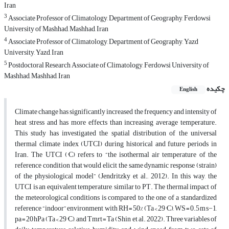
Iran
3
Associate Professor of Climatology, Department of Geography, Ferdowsi
University of Mashhad, Mashhad, Iran
4
Associate Professor of Climatology, Department of Geography, Yazd
University, Yazd, Iran
5
Postdoctoral Research Associate of Climatology, Ferdowsi University of
Mashhad, Mashhad, Iran
چکیده
English
Climate change has significantly increased the frequency and intensity of
heat stress and has more effects than increasing average temperature.
This study has investigated the spatial distribution of the universal
thermal climate index (UTCI) during historical and future periods in
Iran. The UTCI (°C) refers to “the isothermal air temperature of the
reference condition that would elicit the same dynamic response (strain)
of the physiological model” (Jendritzky et al., 2012). In this way, the
UTCI is an equivalent temperature, similar to PT. The thermal impact of
the meteorological conditions is compared to the one of a standardized
reference “indoor” environment with RH = 50% (Ta < 29 °C), WS = 0.5 m s−1,
pa = 20 hPa (Ta < 29 °C), and Tmrt = Ta (Shin et al. 2022). Three variables of