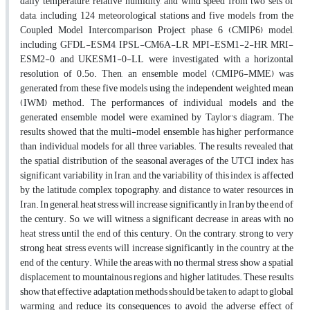
daily temperature, relative humidity, and wind speed from two sets of
data, including 124 meteorological stations and five models from the
Coupled Model Intercomparison Project phase 6 (CMIP6) model,
including GFDL-ESM4, IPSL-CM6A-LR, MPI-ESM1-2-HR, MRI-
ESM2-0, and UKESM1-0-LL were investigated with a horizontal
resolution of 0.5o. Then, an ensemble model (CMIP6-MME) was
generated from these five models using the independent weighted mean
(IWM) method. The performances of individual models and the
generated ensemble model were examined by Taylor's diagram. The
results showed that the multi-model ensemble has higher performance
than individual models for all three variables. The results revealed that
the spatial distribution of the seasonal averages of the UTCI index has
significant variability in Iran, and the variability of this index is affected
by the latitude, complex topography, and distance to water resources in
Iran. In general, heat stress will increase significantly in Iran by the end of
the century. So, we will witness a significant decrease in areas with no
heat stress until the end of this century. On the contrary, strong to very
strong heat stress events will increase significantly in the country at the
end of the century. While the areas with no thermal stress show a spatial
displacement to mountainous regions and higher latitudes. These results
show that effective adaptation methods should be taken to adapt to global
warming and reduce its consequences to avoid the adverse effect of