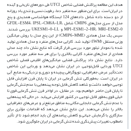
هدف این مطالعه پراکنش فضایی شاخص UTCI طی دوره‌های تاریخی و آینده
در ایران است. برای این منظور سه متغیر دما، رطوبت نسبی و تندی باد روزانه
از دو دسته داده شامل داده‌های 124 ‌ایستگاه هواشناسی همدیدی و پنج
مدل از سری مدل‌های CMIP6 شامل GFDL-ESM4، IPSL-CM6A-LR،
MPI-ESM1-2-HR، MRI-ESM2-0 و UKESM1-0-LL بررسی شدند.
سپس یک مدل همادی (CMIP6-MME) از این پنج مدل با روش میانگین
وزنی مستقل (IWM) تولید شد. کارایی مدل‌های منفرد و مدل همادی تولید
شده با نمودار تیلور مورد بررسی قرار گرفت که نتایج نشان داد چند مدلی
همادی از مدل‌های منفرد کارایی بالاتری را برای هر سه متغیر مورد بررسی
دارد. نتایج نشان داد پراکنش فضایی میانگین‌های اقلیمی فصلی شاخص‌
UTCI وردایی قابل‌توجهی در ایران نشان می‌دهد و وردایی این شاخص
تحت‌تأثیر عرض جغرافیایی، توپوگرافی پیچیده و دوری و نزدیکی به منابع آبی
در ایران است. به‌طور‌کلی تنش‌ گرمایی در ایران تا پایان قرن افزایش قابل
توجهی خواهد داشت و شاهد کاهش قابل توجه پهنه‌هایی با عدم تنش گرمایی
تا پایان قرن حاضر خواهیم بود. در مقابل، در اواخر قرن تنش گرمایی قوی تا
خیلی قوی به‌طور قابل توجهی در کشور افزایش می‌یابد. در حالی که پهنه‌هایی
با عدم تنش گرمایی جابجایی مکانی به مناطق‌ مرتفع‌تر و عرض‌های جغرافیایی
بالاتر را نشان می‌دهند. این نتایج نشان می‌دهد که اقدامات مؤثری برای
سازگاری با گرمایش جهانی و کاهش پیامدهای آن باید انجام شود تا از تأثیر
نامطلوب تغییرات پیش‌نگری شده تنش گرمایی در ایران جلوگیری شود.