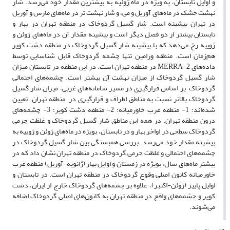
و اوایل تابستان، به ویژه در ماه ژوئیه به بیشترین مقدار خود می‌رسد. شار
نهشت خشک در ماه‌های آوریل و می، و شار نهشت تر در ماه‌های مارس و آوریل
در تهران بیشینه است. شار گسیل گردوخاک در منطقه تهران در بهار و
تابستان بیشتر از دو فصل دیگر است و بیشینه مقدار آن در ماه‌های ژوئن و
ژوییه رخ می‌دهد که با بیشینه شار گسیل گردوخاک در منطقه دشت کویر
هم‌زمان است. منطقه ورامین تنها چشمه گردوخاک قابل شناسایی توسط
داده‌های MERRA-2 در منطقه تهران است. در این منطقه در تابستان میزان
شار گسیل گردوخاک از میزان نهشت آن بیشتر است. چشمه‌های احتمالی
گردوخاک بر اساس قرارگیری در مسیر سامانه‌های غربی، میزان شار گسیل
گردوخاک بالاتر نسبت به مناطق اطراف و قرارگیری در منطقه تهران تعیین
شده‌اند: 1- منطقه غرب خاورمیانه؛ 2- منطقه دشت کویر؛ 3- چشمه‌های
درون منطقه تهران. در همه این مناطق شار گسیل گردوخاک و غلظت جرمی
گردوخاک سطحی در اواخر بهار و در تابستان، بویژه در ماه‌های ژوئن و ژوییه به
بیشینه مقدار خود می‌رسد. بررسی همبستگی بین شار گسیل گردوخاک در
چشمه‌های احتمالی و غلظت جرمی گردوخاک در منطقه تهران نشان داد که در
بیشتر ماه‌های سال، بویژه در زمستان و اوایل بهار (ژانویه-آوریل) منطقه غرب
خاورمیانه کانون‌ اصلی وقوع گردوخاک در منطقه تهران است. در تابستان و
اوایل پاییز (ژوئن-اکتبر)، علاوه بر چشمه‌های گردوخاک خارج از ایران، دشت
کویر و چشمه‌های واقع در منطقه تهران به کانون‌های اصلی گردوخاک اضافه
می‌شوند.