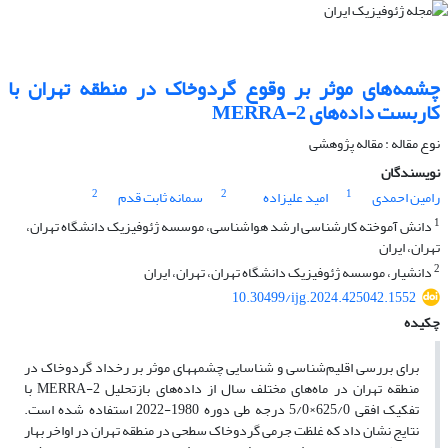
چشمه‌های موثر بر وقوع گردوخاک در منطقه تهران با
کاربست داده‌های MERRA-2
نوع مقاله : مقاله پژوهشی‌
نویسندگان
2
2
1
رامین احمدی
امید علیزاده
سمانه ثابت قدم
1
دانش آموخته کارشناسی ارشد هواشناسی، موسسه ژئوفیزیک دانشگاه تهران،
تهران، ایران
2
دانشیار، موسسه ژئوفیزیک دانشگاه تهران، تهران، ایران
10.30499/ijg.2024.425042.1552
چکیده
برای بررسی اقلیم‌شناسی و شناسایی چشمه­های موثر بر رخداد گردوخاک در
منطقه تهران در ماه‌های مختلف سال از داده‌های بازتحلیل MERRA-2 با
تفکیک افقی 625/0×5/0 درجه طی دوره 1980-2022 استفاده شده ­است.
نتایج نشان داد که غلظت‌ جرمی گردوخاک سطحی در منطقه تهران در اواخر بهار