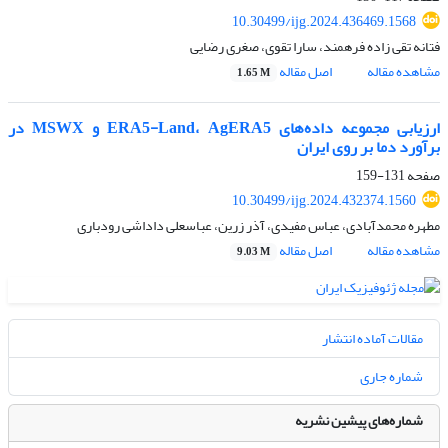
10.30499/ijg.2024.436469.1568
فتانه تقی زاده فرهمند، سارا تقوی، صغری رضایی
مشاهده مقاله
اصل مقاله
1.65 M
ارزیابی مجموعه داده‌های ERA5-Land، AgERA5 و MSWX در
برآورد دما بر روی ایران
صفحه
131-159
10.30499/ijg.2024.432374.1560
مطهره محمدآبادی، عباس مفیدی، آذر زرین، عباسعلی داداشی رودباری
مشاهده مقاله
اصل مقاله
9.03 M
مقالات آماده انتشار
شماره جاری
شماره‌های پیشین نشریه