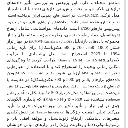
مناطق مختلف، دارد. این پژوهش به بررسی تأثیر داده‌های
ENSO
تراز‌های بالاتر جو بر دقت پیش‌بینی فازهای
با استفاده از
در استان‌های جنوبی ایران پرداخته است.
ConvLSTM2D
مدل ترکیبی
نتایج نشان‌دهنده نقش کلیدی داده‌های ترازهای بالای جو در بهبود
پیش‌بینی فازهای
ENSO
است. داده‌های هواشناسی شامل ارتفاع
ژئوپتانسیل، دما، رطوبت نسبی، رطوبت ویژه و مؤلفه‌های باد از
ECMWF Reanalysis v5
ERA5
مجموعه داده‌‌های بازتحلیل
در چهار تراز
)
(
فشار (1000، 850، 700 و 500 هکتوپاسکال) برای بازه زمانی
1994 تا 2023 استخراج شد. مدل پیشنهادی با ترکیب
و
Dense
LSTM
ConvLSTM2D
لایه‌های
،
طراحی گردید تا ویژگی‌های
مکانی-زمانی پیچیده را استخراج کند و با استفاده از معیارهایی
و
نتایج نشان داد که افزودن
.
MSE
MAE
R²
نظیر
،
ارزیابی شود
داده‌های تراز‌های بالاتر جو (500 و 700 هکتوپاسکال) در مقایسه با
تراز‌های نزدیک به زمین، دقت پیش‌بینی را به‌طور قابل‌توجهی افزایش
می‌دهند. بهترین عملکرد مدل در تراز 500 هکتوپاسکال با تأخیر زمانی
سه‌ماهه مشاهده شد (
MAE = 0.14
R² = 0.93
و
)، که پایداری الگوهای
جوی در این تراز و تأثیر تأخیر در بروز تغییرات جوی را تأیید
Feature Importance
می‌کند. تحلیل اهمیت ویژگی‌ها
نیز نقش کلیدی
)
(
متغیرهای دینامیکی (ارتفاع ژئوپتانسیل و مؤلفه افقی باد) و
ترمودینامیکی (دما و رطوبت ویژه) را در تراز‌های میانی جو نشان