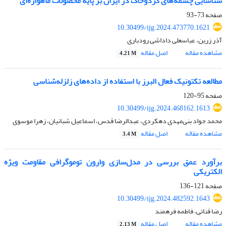
شناسایی چشمه‌های گردوخاک در ایران بر پایه محصولات ماهواره‌ای
صفحه
73-93
10.30499/ijg.2024.473770.1621
آذر زرین، عباسعلی داداشی رودباری
مشاهده مقاله
اصل مقاله
4.21 M
مطالعه تکتونیک فعال البرز با استفاده از داده‌های زلزله‌شناسی
صفحه
95-120
10.30499/ijg.2024.468162.1613
محمد جواد بنی‌مهدی دهکردی، عبدالرضا قدس، اسماعیل شبانیان، زهرا موسوی
مشاهده مقاله
اصل مقاله
3.4 M
برآورد عمق بررسی در مدل‌سازی وارون توموگرافی مقاومت ویژه
الکتریکی
صفحه
121-136
10.30499/ijg.2024.482592.1643
رضا قناتی، فاطمه فرهمند
مشاهده مقاله
اصل مقاله
2.13 M