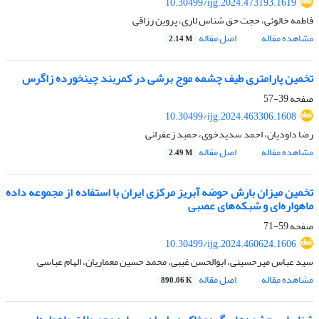
10.30499/ijg.2024.473193.1619
فاطمه خالوئی، حجت حق شناس لاری، پروین رزاقی
مشاهده مقاله
اصل مقاله
2.14 M
تخمین پارامتری طیف چشمه موج برشی در کمربند چین­خورده زاگرس
صفحه
39-57
10.30499/ijg.2024.463306.1608
رضا داودیان، احمد سدیدخوی، حمید زعفرانی
مشاهده مقاله
اصل مقاله
2.49 M
تخمین میزان بارش حوضه آبریز مرکزی ایران با استفاده از مجموعه داده
ماهواره‌ای و شبکه‌های عصبی
صفحه
59-71
10.30499/ijg.2024.460624.1606
سید عباس میرحسینی، ابوالحسن غیبی، محمد حسین معماریان، الهام عباسی
مشاهده مقاله
اصل مقاله
890.06 K