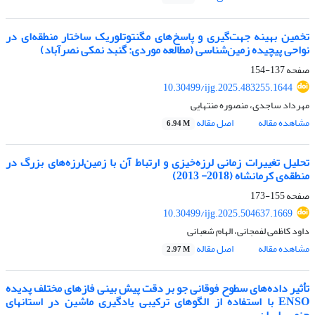
تخمین بهینه جهت‌گیری و پاسخ‌های مگنتوتلوریک ساختار منطقه‌ای در
نواحی پیچیده زمین‌شناسی (مطالعه موردی: گنبد نمکی نصرآباد)
صفحه
137-154
10.30499/ijg.2025.483255.1644
مهرداد ساجدی، منصوره منتهایی
مشاهده مقاله
اصل مقاله
6.94 M
تحلیل تغییرات زمانی لرزه‌خیزی و ارتباط آن با زمین‌لرزه‌های بزرگ در
منطقه‌ی کرمانشاه (2018- 2013)
صفحه
155-173
10.30499/ijg.2025.504637.1669
داود کاظمی لفمجانی، الهام شعبانی
مشاهده مقاله
اصل مقاله
2.97 M
تأثیر داده‌های سطوح فوقانی جو بر دقت پیش بینی فازهای مختلف پدیده
ENSO با استفاده از الگو‌های ترکیبی یادگیری ماشین در استانهای