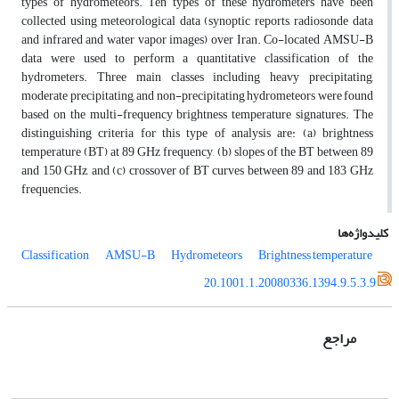
types of hydrometeors. Ten types of these hydrometers have been
collected using meteorological data (synoptic reports, radiosonde data
and infrared and water vapor images) over Iran. Co-located AMSU-B
data were used to perform a quantitative classification of the
hydrometers. Three main classes including heavy precipitating,
moderate precipitating, and non-precipitating hydrometeors were found
based on the multi-frequency brightness temperature signatures. The
distinguishing criteria for this type of analysis are: (a) brightness
temperature (BT) at 89 GHz frequency, (b) slopes of the BT between 89
and 150 GHz, and (c) crossover of BT curves between 89 and 183 GHz
frequencies.
کلیدواژه‌ها
Classification
AMSU-B
Hydrometeors
Brightness temperature
20.1001.1.20080336.1394.9.5.3.9
مراجع