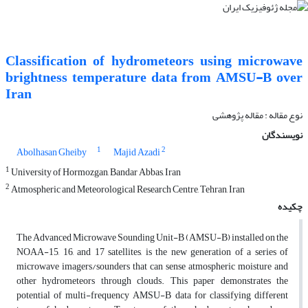
Classification of hydrometeors using microwave
brightness temperature data from AMSU-B over
Iran
نوع مقاله : مقاله پژوهشی‌
نویسندگان
1
2
Abolhasan Gheiby
Majid Azadi
1
University of Hormozgan, Bandar Abbas, Iran
2
Atmospheric and Meteorological Research Centre, Tehran, Iran
چکیده
The Advanced Microwave Sounding Unit-B (AMSU-B) installed on the
NOAA-15, 16, and 17 satellites, is the new generation of a series of
microwave imagers/sounders that can sense atmospheric moisture and
other hydrometeors through clouds. This paper demonstrates the
potential of multi-frequency AMSU-B data for classifying different