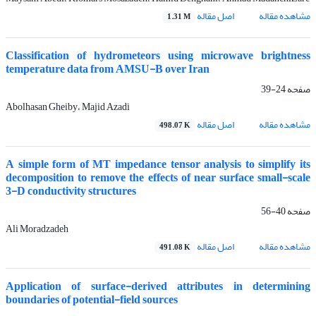
مشاهده مقاله
اصل مقاله
1.31 M
Classification of hydrometeors using microwave brightness
temperature data from AMSU-B over Iran
صفحه
24-39
Abolhasan Gheiby، Majid Azadi
مشاهده مقاله
اصل مقاله
498.07 K
A simple form of MT impedance tensor analysis to simplify its
decomposition to remove the effects of near surface small-scale
3-D conductivity structures
صفحه
40-56
Ali Moradzadeh
مشاهده مقاله
اصل مقاله
491.08 K
Application of surface-derived attributes in determining
boundaries of potential-field sources