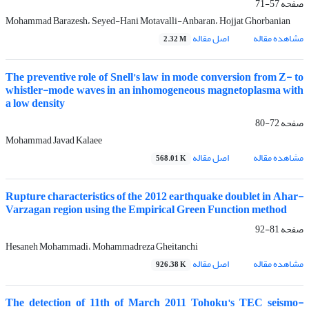
صفحه
57-71
Mohammad Barazesh، Seyed-Hani Motavalli-Anbaran، Hojjat Ghorbanian
مشاهده مقاله
اصل مقاله
2.32 M
The preventive role of Snell’s law in mode conversion from Z- to
whistler-mode waves in an inhomogeneous magnetoplasma with
a low density
صفحه
72-80
Mohammad Javad Kalaee
مشاهده مقاله
اصل مقاله
568.01 K
Rupture characteristics of the 2012 earthquake doublet in Ahar-
Varzagan region using the Empirical Green Function method
صفحه
81-92
Hesaneh Mohammadi، Mohammadreza Gheitanchi
مشاهده مقاله
اصل مقاله
926.38 K
The detection of 11th of March 2011 Tohoku's TEC seismo-