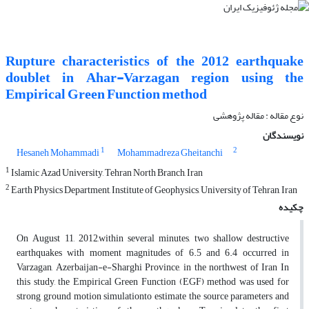
Rupture characteristics of the 2012 earthquake
doublet in Ahar-Varzagan region using the
Empirical Green Function method
نوع مقاله : مقاله پژوهشی‌
نویسندگان
1
2
Hesaneh Mohammadi
Mohammadreza Gheitanchi
1
Islamic Azad University, Tehran North Branch, Iran
2
Earth Physics Department, Institute of Geophysics, University of Tehran, Iran
چکیده
On August 11, 2012,within several minutes, two shallow destructive
earthquakes with moment magnitudes of 6.5 and 6.4 occurred in
Varzagan, Azerbaijan-e-Sharghi Province, in the northwest of Iran In
this study, the Empirical Green Function (EGF) method was used for
strong ground motion simulationto estimate the source parameters and