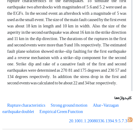
rupture characteristics of the earthquakes. To simulate the first
earthquake, two aftershocks with magnitudes of 5.6 and 5.2 were used as
the EGFs. In the second event, an aftershock with a magnitude of 5 was
used as the small event. The size of the main fault caused by the first event
was about 18 km in length and 10 km in width. Also, the size of the
asperity in the second earthquake was about 16 km in the strike direction
and 11 km in the dip direction. The durations of the ruptures in the first
and second events were more than 9 and 10s, respectively. The estimated
fault plane solution showed strike-slip faulting for the first earthquake
and a reverse mechanism with a strike-slip component for the second
one. Strike, dip and rake of a causative fault of the first and second
earthquakes were determined as 270, 81 and 175 degrees and 230, 57 and
134 degrees, respectively. In addition, the stress drop in the first and
second events was calculated to be about 22 and 34 bar, respectively.
کلیدواژه‌ها
Rupture characteristics
Strong ground motion
Ahar-Varzagan
earthquake doublet
Empirical Green Function
20.1001.1.20080336.1394.9.5.7.3