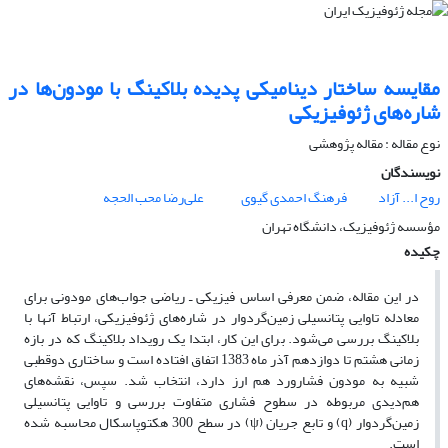
مقایسه ساختار دینامیکی پدیده بلاکینگ با مودون‌ها در
شاره‌های ژئوفیزیکی
نوع مقاله : مقاله پژوهشی‌
نویسندگان
روح ا... آزاد
فرهنگ احمدی گیوی
علی‌رضا محب الحجه
مؤسسه ژئوفیزیک، دانشگاه تهران
چکیده
در این مقاله، ضمن معرفی اساس فیزیکی ـ ریاضی جواب‌های مودونی برای
معادله تاوایی پتانسیلی زمین‌گردوار در شاره‌های ژئوفیزیکی، ارتباط آنها با
بلاکینگ بررسی می‌شود. برای این کار، ابتدا یک رویداد بلاکینگ که در بازه
زمانی هشتم تا دوازدهم آذر ماه 1383 اتفاق افتاده است و ساختاری دوقطبی
شبیه به مودون فشارورد هم ارز دارد، انتخاب شد. سپس، نقشه‌های
هم‌دیدی مربوطه در سطوح فشاری متفاوت بررسی و تاوایی پتانسیلی
زمین‌گردوار (q) و تابع جریان (ψ) در سطح 300 هکتوپاسکال محاسبه شده
است.