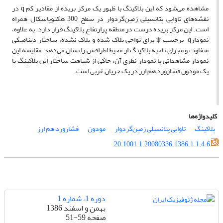
مشاهده می‌شود که این بلاکینگ با ظهور یک مرکز بریده از مقادیر کم q در
نقشه‌های تاوایی پتانسیلی زمین‌گردوار در سطح 300 هکتوپاسکال همراه
است. این مرکز بریده درست در منطقه پرارتفاع بلاکینگ قرار دارد. به علاوه،
نمودارq برحسب ψ برای نواحی بلاک شده و بلاک نشده، ساختار دینامیکی
متفاوت و مجزای ناحیه بلاکینگ از محیط اطرافش را نشان می‌دهد. مقایسه این
نمودار مشاهداتی با نمودار نظری آن، حاکی از شباهت ساختار این بلاکینگ با
یک مودون فشارورد هم ارز در یک جریان غربی است.
کلیدواژه‌ها
بلاکینگ
تاوایی پتانسیلی زمین‌گردوار
مودون
فشارورد هم ارز
20.1001.1.20080336.1386.1.1.4.6
دوره 1، شماره 1
بهمن و اسفند 1386
صفحه
51-59