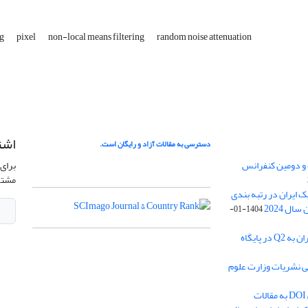
ng
pixel
non-local means filtering
random noise attenuation
اشت
دسترسی به مقالات آزاد و رایگان است.
 و دومین کنفرانس
برای 
مشتر
ژئوفیزیک ایران در رتبه بندی
1404-01-
ارتقا رنک مجله ژئوفیزیک ایران به Q2 در پایگاه
بی نشریات وزارت علوم
اختصاص شناسه بین المللی DOI به مقالات