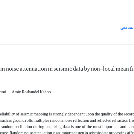
 تصادفی
 noise attenuation in seismic data by non-local mean fi
rimi
Amin Roshandel Kahoo
eliability of seismic mapping is strongly dependent upon the quality of the record
 such as ground rolls, multiples, random noise, reflection and reflected refraction f
random oscillation during acquiring data is one of the most important and harmf
ency. Random noise attenuation is an important step in seismic data processing affec