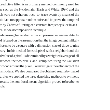
predictive filter is an ordinary method commonly used for
ns, such as the f-x domain (Haris and White, 1997) and the
h were not coherent trace-to-trace events by means of the
mic data to suppress random noise and improve the temporal
a by Cadzow filtering of a constant frequency slice in an f-
ical mode decomposition technique.
e denoising for random noise suppression in seismic data. In
 is based on the assumption that the image content is likely
osen to be a square with a dimension size of three to nine
ary. In this method, for each pixel with a neighborhood , the
d value of a pixel is determined by a weighted average of all
ty between the two pixels and computed using the Gaussian
hood around the pixel .To investigate the efficiency of the
smic data. We also compared the obtained results by that of
urther, we applied the three denoising methods to synthetic
 results, the non-local means algorithm proved to be a better
ods.