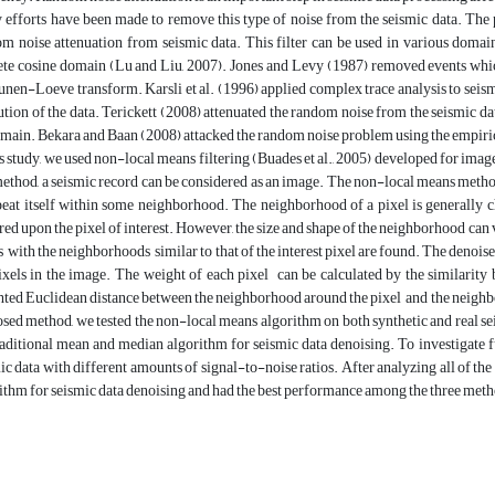
efforts have been made to remove this type of noise from the seismic data. The 
m noise attenuation from seismic data. This filter can be used in various domai
ete cosine domain (Lu and Liu, 2007). Jones and Levy (1987) removed events whic
nen-Loeve transform. Karsli et al. (1996) applied complex trace analysis to seis
ution of the data. Terickett (2008) attenuated the random noise from the seismic dat
main. Bekara and Baan (2008) attacked the random noise problem using the empir
is study, we used non-local means filtering (Buades et al., 2005) developed for imag
method, a seismic record can be considered as an image. The non-local means method
peat itself within some neighborhood. The neighborhood of a pixel is generally ch
red upon the pixel of interest. However, the size and shape of the neighborhood can v
s with the neighborhoods similar to that of the interest pixel are found. The denoise
ixels in the image. The weight of each pixel can be calculated by the similari
ted Euclidean distance between the neighborhood around the pixel and the neighbor
sed method, we tested the non-local means algorithm on both synthetic and real sei
raditional mean and median algorithm for seismic data denoising. To investigate f
ic data with different amounts of signal-to-noise ratios. After analyzing all of the
ithm for seismic data denoising and had the best performance among the three meth