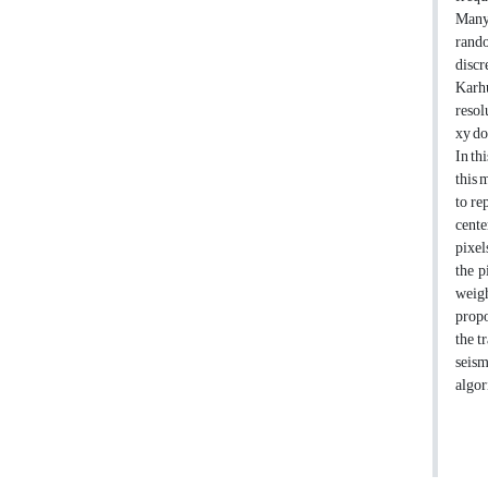
Many 
rando
discr
Karhu
resol
xy do
In th
this 
to re
cente
pixel
the p
weigh
propo
the t
seism
algor