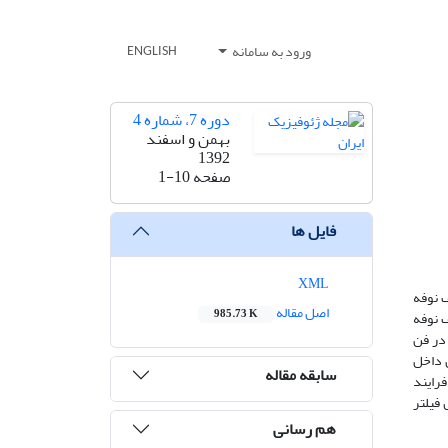
ورود به سامانه
ENGLISH
دوره 7، شماره 4
بهمن و اسفند
1392
صفحه
1-10
فایل ها
XML
ف نوفه
اصل مقاله
985.73 K
ف نوفه
 در فن
 داخل
سابقه مقاله
فرایند
 فیلتر
هم رسانی